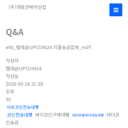
콘
(주)대동콘베어산업
텐
Mai
츠
로
Men
Q&A
건
너
e9S_텔레@UPCOIN24 리플송금업체_m0T
뛰
기
작성자
텔레@UPCOIN24
작성일
2026-05-16 21:38
조회
30
비트코인전송대행
코인전송대행
파이코인구매대행
테더코
테더무통테더전송대행
인송금