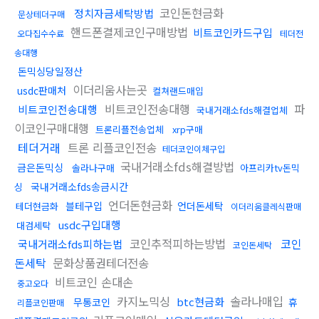
코인돈현금화
정치자금세탁방법
문상테더구매
핸드폰결제코인구매방법
비트코인카드구입
오다집수수료
테더전
송대행
돈믹싱당일정산
이더리움사는곳
usdc판매처
컬쳐랜드매입
비트코인전송대행
파
비트코인전송대행
국내거래소fds해결업체
이코인구매대행
트론리플전송업체
xrp구매
테더거래
트론 리플코인전송
테더코인이체구입
국내거래소fds해결방법
금은돈믹싱
솔라나구매
아프리카tv돈믹
국내거래소fds송금시간
싱
언더돈현금화
블테구입
언더돈세탁
테더현금화
이더리움클레식판매
usdc구입대행
대검세탁
코인추적피하는방법
코인
국내거래소fds피하는법
코인돈세탁
돈세탁
문화상품권테더전송
비트코인 손대손
중고오다
카지노믹싱
솔라나매입
btc현금화
무통코인
휴
리플코인판매