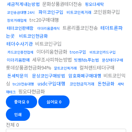
문화상품권테더전송
세금적게내는방법
핑오다세탁
코인원화구입
파이코인구입
비트코인퀵거래
코인송금대행 24시
trc20구매대행
장외거래업체
트론리플코인전송
테더트론파
테더코인판매함
이더리움클레식
는곳
비트코인현금화
테더수사기관
비트코인구입
이더리움현금화
tron구입
카드코인충전업체
비트코인카드구입
세무조사피하는방법
이더리움판매
빗썸fds푸는법
문상테더구매
롯데상품권현금화94%
컬쳐랜드테더구매
알트코인퀵거래
비트코인믹
돈세탁문의
문상코인구매방법
암호화폐구매대행
싱
usdc구입대행
돈현금화
코인현금직거래
trc20전송대행
세탁
핑오다현금화
재테크
좋아요
0
싫어요
0
인쇄
전체
0