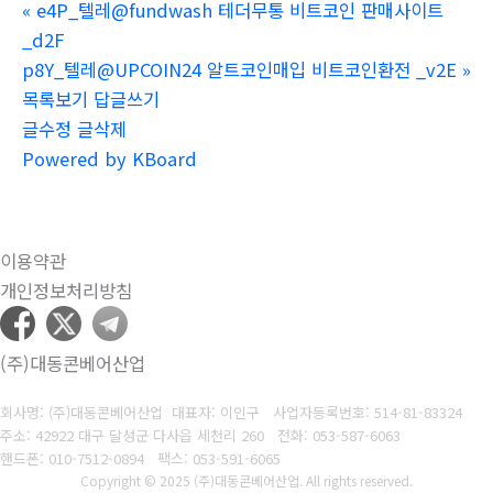
«
e4P_텔레@fundwash 테더무통 비트코인 판매사이트
_d2F
p8Y_텔레@UPCOIN24 알트코인매입 비트코인환전 _v2E
»
목록보기
답글쓰기
글수정
글삭제
Powered by KBoard
이용약관
개인정보처리방침
(주)대동콘베어산업
회사명: (주)대동콘베어산업 대표자: 이인구
사업자등록번호: 514-81-83324
주소: 42922 대구 달성군 다사읍 세천리 260
전화: 053-587-6063
핸드폰: 010-7512-0894
팩스: 053-591-6065
Copyright © 2025 (주)대동콘베어산업. All rights reserved.