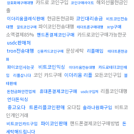
카드로 코인구입
해외선물현금인
암호화폐구매대행
코인구매사이트
출
현금돈현금화
코인대리송금
이더리움클레식판매
비트코인전송
파이코인전송대행
xrp구매
대행
알트코인구매
테더트론구매대행
소액결제85%
카드로코인구매가능한곳
핸드폰결제코인구매
usdc판매처
tron전송대행
문상세탁
리플매입
신용카드코인구매
테더트론현금
화
비트코인믹싱
파이코인사는곳
카드로테더코인매
이더리움전송대행
코인 카드구매
이더리움 리플
모든코인구입
입
리플삽니다
블
테판매
리플코인대행
휴대폰결제코인구매
돈현금화안전업체
usdc구입처
언더돈믹싱
중고오다
트론리플코인판매
오다집
비트코
솔라나원화구입
인개인거래
파이코인판매
핸드폰결제코인구매방법
돈
비트코인카드구입
세탁해드립니다