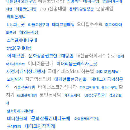
리플코인매입
신용카드테더구입
대폰결제코인구입
암호화폐구매
tron전송대행
문상매입
리플코인대행
돈세탁당일정산
대행
해외돈세탁
오다집수수료
btc파는곳
테더코인매입
리플코인구매
중고오다대
해외돈믹싱
포통장
소액결제테더구매
trc20구매대행
이체코인
fx현금화최저수수료
문화상품권코인구매방법
돈세
이더리움판매
이더리움클레식사는곳
탁최저수수료
재정거래믹싱대행사
국내거래소fds피하는법
테더코인세탁
자금믹싱업체
코인믹싱
해외선물현금인출
재테크자금믹싱문
바이낸스코인삽니다
환
의
리플전송대행
파이코인판매
솔라나구입
치기
코인돈세탁
usdc구입처
usdt판매대행
카지노세탁
잡코인판
매
암호화폐 구매대행
문화상품권테더구매
테더현금화
소액결제비트구입
테더코인직거래
구매대행