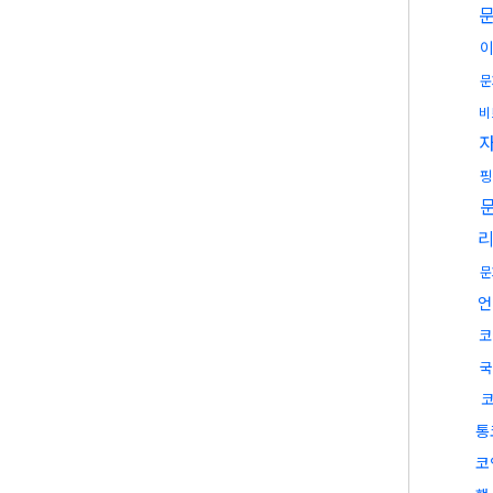
문
비
핑
문
언
코
국
코
통
코