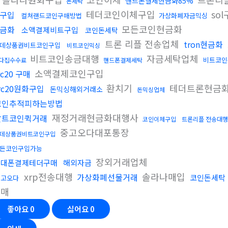
핸드폰결제현금화85%
돈세탁
테더코인이체구입
so
구입
컬쳐랜드코인구매방법
가상화폐자금믹싱
모든코인현금화
금화
소액결제비트구입
코인돈세탁
트론 리플 전송업체
tron현금화
데상품권비트코인구입
비트코인믹싱
비트코인송금대행
자금세탁업체
비트코인
다집수수료
핸드폰결제세탁
소액결제코인구입
rc20 구매
환치기
테더트론현금
rc20원화구입
돈믹싱해외거래소
돈믹싱업체
코인추적피하는방법
재정거래현금화대행사
알트코인퀵거래
코인이체구입
트론리플 전송대행
중고오다대포통장
데상품권비트코인구입
든코인구입가능
장외거래업체
휴대폰결제테더구매
해외자금
xrp전송대행
솔라나매입
가상화폐선물거래
코인돈세탁
중고오다
판매
좋아요
0
싫어요
0