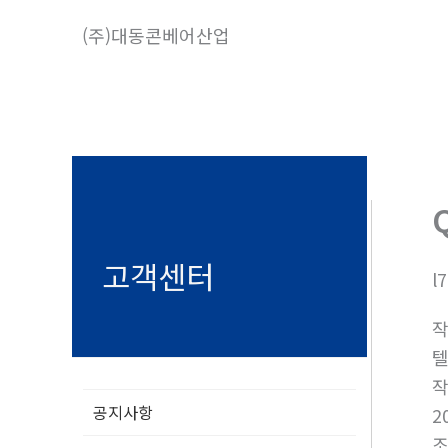
콘
(주)대동콘베어산업
텐
츠
로
건
너
뛰
기
고객센터
l
텔
공지사항
2