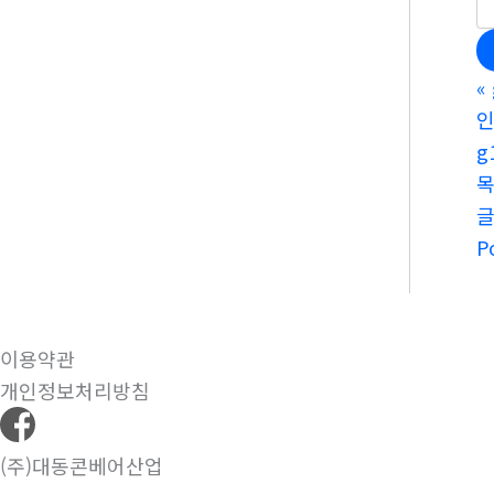
«
인
g
P
이용약관
개인정보처리방침
(주)대동콘베어산업