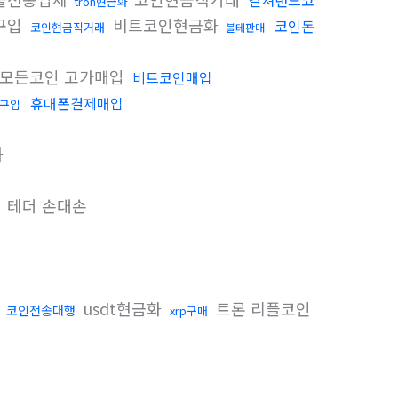
컬쳐랜드코
tron현금화
l구입
비트코인현금화
코인돈
코인현금직거래
블테판매
모든코인 고가매입
비트코인매입
휴대폰결제매입
구입
화
테더 손대손
usdt현금화
트론 리플코인
코인전송대행
xrp구매