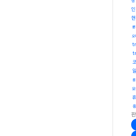
행
인
현
롯
오
t
t
롯
모