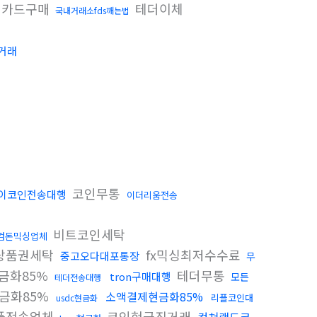
 카드구매
테더이체
국내거래소fds깨는법
거래
코인무통
이코인전송대행
이더리움전송
비트코인세탁
검돈믹싱업체
상품권세탁
fx믹싱최저수수료
중고오다대포통장
무
금화85%
테더무통
tron구매대행
모든
테더전송대행
금화85%
소액결제현금화85%
리플코인대
usdc현금화
플전송업체
코인현금직거래