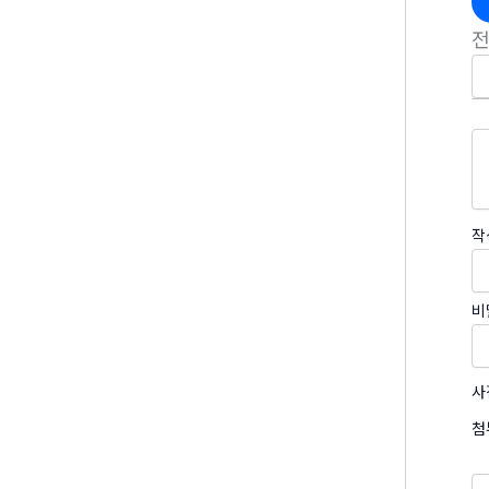
작
비
사
첨