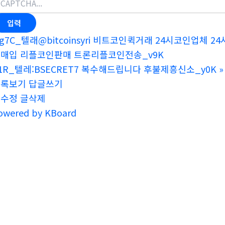
g7C_텔래@bitcoinsyri 비트코인퀵거래 24시코인업
매입 리플코인판매 트론리플코인전송_v9K
1R_텔레:BSECRET7 복수해드립니다 후불제흥신소_y0K
»
목록보기
답글쓰기
글수정
글삭제
owered by KBoard