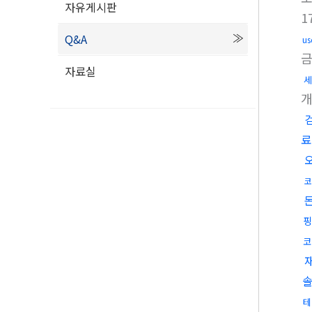
자유게시판
1
Q&A
u
자료실
세
료
코
핑
코
솔
테