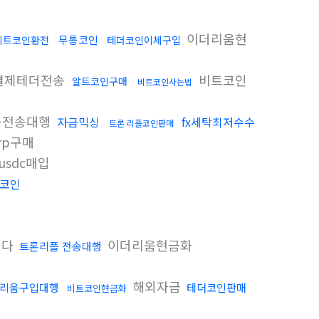
이더리움현
무통코인
비트코인환전
테더코인이체구입
결제테더전송
비트코인
알트코인구매
비트코인사는법
움전송대행
자금믹싱
fx세탁최저수수
트론 리플코인판매
rp구매
usdc매입
코인
니다
이더리움현금화
트론리플 전송대행
해외자금
리움구입대행
테더코인판매
비트코인현금화