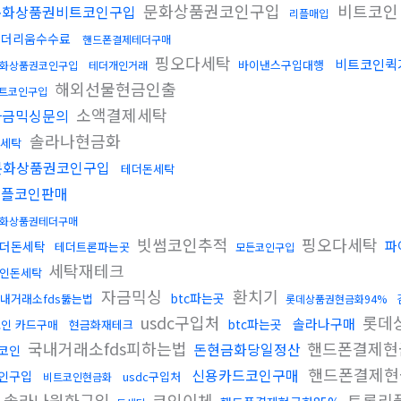
문화상품권코인구입
비트코인
문화상품권비트코인구입
리플매입
이더리움수수료
핸드폰결제테더구매
핑오다세탁
비트코인퀵
바이낸스구입대행
화상품권코인구입
테더개인거래
해외선물현금인출
트코인구입
소액결제세탁
자금믹싱문의
솔라나현금화
세탁
문화상품권코인구입
테더돈세탁
리플코인판매
화상품권테더구매
빗썸코인추적
핑오다세탁
파
더돈세탁
테더트론파는곳
모든코인구입
세탁재테크
인돈세탁
자금믹싱
환치기
btc파는곳
내거래소fds뚫는법
롯데상품권현금화94%
usdc구입처
롯데
솔라나구매
btc파는곳
인 카드구매
현금화재테크
국내거래소fds피하는법
핸드폰결제현
돈현금화당일정산
코인
핸드폰결제현
신용카드코인구매
인구입
usdc구입처
비트코인현금화
솔라나원화구입
코인이체
트론리