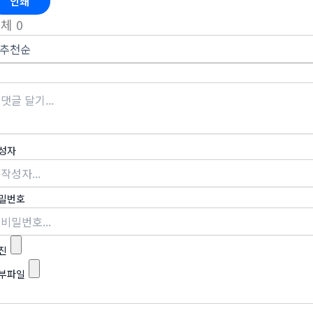
인쇄
전체
0
성자
밀번호
진
부파일