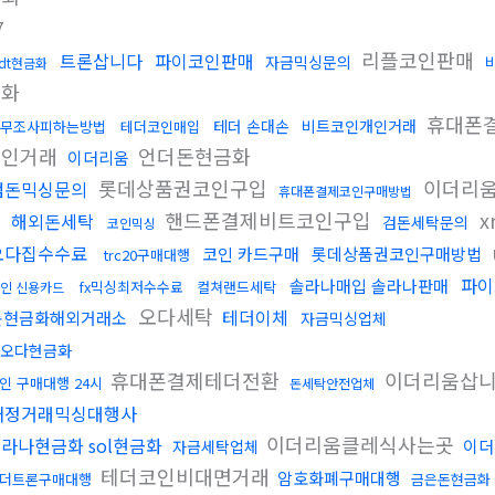
7
리플코인판매
트론삽니다
파이코인판매
자금믹싱문의
sdt현금화
금화
휴대폰
테더 손대손
비트코인개인거래
무조사피하는방법
테더코인매입
개인거래
언더돈현금화
이더리움
롯데상품권코인구입
이더리
검돈믹싱문의
휴대폰결제코인구매방법
핸드폰결제비트코인구입
x
해외돈세탁
검돈세탁문의
코인믹싱
오다집수수료
코인 카드구매
롯데상품권코인구매방법
trc20구매대행
파이
솔라나매입 솔라나판매
fx믹싱최저수수료
컬쳐랜드세탁
인 신용카드
오다세탁
테더이체
돈현금화해외거래소
자금믹싱업체
오다현금화
휴대폰결제테더전환
이더리움삽
인 구매대행 24시
돈세탁안전업체
재정거래믹싱대행사
이더리움클레식사는곳
라나현금화 sol현금화
이더
자금세탁업체
테더코인비대면거래
암호화폐구매대행
더트론구매대행
금은돈현금화