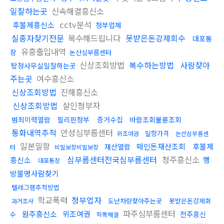
일잘하는곳
신속해결흥신소
cctv분석
후불제흥신소
청부업체
실종자찾기전문
복수해드립니다
못받은돈강제회수
대포통
유흥출입내역
장
논산심부름센터
신상조회방법
복수하는방법
사람찾아
탐정사무실일잘하는곳
주는곳
여수흥신소
신상조회방법
진해흥신소
신상조회방법
살인청부자
범죄이력열람
필리핀청부
증거수집
바람조회불륜조회
통화내역추적
안성심부름센터
밀항가격
위조여권
논산심부름센
일본밀항
떼인돈재산조회
후불제
재산열람
터
비밀보장비밀보장
심부름센터전국심부름센터
청주흥신소
흥신소
행
대포통장
방불명사람찾기
텔레그램추적방법
학교폭력
청부업자
도난차량찾아주는곳
못받은돈강제회
과거조사
파주심부름센터
원주흥신소
위조여권
전주흥신
수
학폭해결