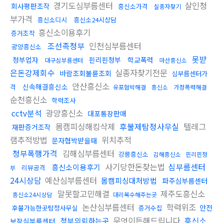
경기도심부름센터
살인청
회사평판조작
흥신소가격
실종자찾기
부가격
흥신소디시
흥신소24시상담
흥신소이용후기
증거조작
조선족청부
인천심부름센터
광양흥신소
못받
청부업자
핀리핀청부
학교폭력
대구심부름센터
마산흥신소
은돈강제회수
실종자찾기전문
바람조회불륜조회
심부름센터가
안산흥신소
신속해결흥신소
격
유포협박해결
흥신소
가정폭력해결
순천흥신소
학력조사
cctv분석
광양흥신소
대포통장판매
몸캠피싱해킹삭제
후불제탐정사무실
텔레그
재판증거조작
램추적방법
위치추적
문자협박받을때
청부폭행가격
김해심부름센터
강릉흥신소
김해흥신소
핀리핀청
사기당한돈찾는법
심부름센터
흥신소이용후기
리뷰공격
부
24시상담
예산심부름센터
몸캠피싱대처방법
파주심부름센터
말못할고민해결
제주도흥신소
흥신소24시상담
대리복수해주는곳
논산심부름센터
학력위조
안전
후불가능한곳탐정사무실
증거수집
무엇이든해드립니다
흥신소
청부의뢰하는곳
보장심부름센터