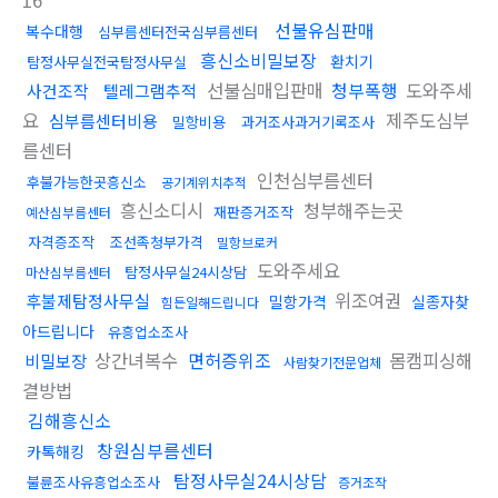
16
선불유심판매
복수대행
심부름센터전국심부름센터
흥신소비밀보장
환치기
탐정사무실전국탐정사무실
선불심매입판매
청부폭행
도와주세
사건조작
텔레그램추적
요
제주도심부
심부름센터비용
밀항비용
과거조사과거기록조사
름센터
인천심부름센터
후불가능한곳흥신소
공기계위치추적
흥신소디시
청부해주는곳
재판증거조작
예산심부름센터
자격증조작
조선족청부가격
밀항브로커
도와주세요
탐정사무실24시상담
마산심부름센터
위조여권
후불제탐정사무실
밀항가격
실종자찾
힘든일해드립니다
아드립니다
유흥업소조사
상간녀복수
면허증위조
몸캠피싱해
비밀보장
사람찾기전문업체
결방법
김해흥신소
창원심부름센터
카톡해킹
탐정사무실24시상담
불륜조사유흥업소조사
증거조작