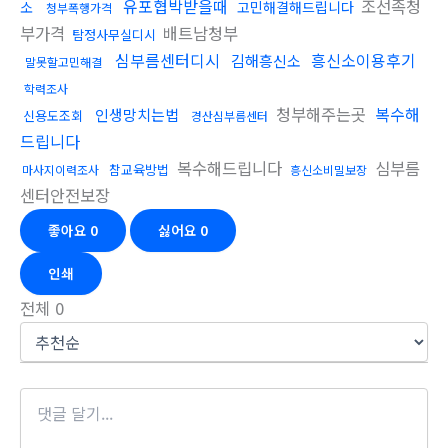
유포협박받을때
조선족청
소
고민해결해드립니다
청부폭행가격
부가격
배트남청부
탐정사무실디시
심부름센터디시
흥신소이용후기
김해흥신소
말못할고민해결
학력조사
청부해주는곳
복수해
인생망치는법
신용도조회
경산심부름센터
드립니다
복수해드립니다
심부름
참교육방법
마사지이력조사
흥신소비밀보장
센터안전보장
좋아요
0
싫어요
0
인쇄
전체
0