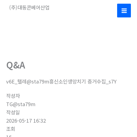
콘
(주)대동콘베어산업
텐
Mai
츠
로
Men
건
너
뛰
기
Q&A
v6E_텔레@sta79m흥신소인생망치기 증거수집_s7Y
작성자
TG@sta79m
작성일
2026-05-17 16:32
조회