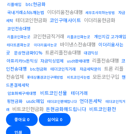
btc현금화
리플매입
이더리움전송대행
국내거래소fds깨는법
자금
세무조사피하는방법
테더코인현금화
코인구매사이트
이더리움현금화
세탁
코인전송대행
코인현금직거래
개인지갑 고가매입
리플코인파는곳
리플코인파는곳
바이낸스전송대행
이더리움사는
테더트론파는곳
이더리움사는곳
트론리플전송대행
곳
문상현금화91%
대검믹싱
리플전송대행
코
아프리카tv돈믹싱
자금믹싱업체
usdt판매대행
트론 리플
인전송대행
btc현금화
테더코인직거래
자금세탁문의
전송업체
모든코인구입
핸
롯데상품권코인구매방법
비트코인사는법
드폰결제세탁
비트코인선물
테더거래
암호화폐구매대행
언더돈세탁
usdc매입
핑현금화
테더코인판매합니다
테더코인직거
비트코인현금화
돈현금화해드립니다
비트코인환전
래
좋아요
0
싫어요
0
인쇄