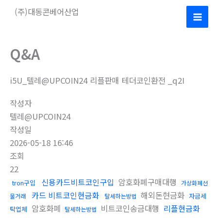
콘
(주)대동콘베어산업
텐
Mai
츠
로
Men
Q&A
건
너
i5U_텔레@UPCOIN24 리플판매 테더코인환전 _q2I
뛰
기
작성자
텔레@UPCOIN24
작성일
2026-05-18 16:46
조회
22
신용카드비트코인구입
암호화폐구매대행
tron구입
가상화폐선
카드 비트코인현금화
해외돈현금화
자금세
물거래
탈세하는방법
암호화폐
비트코인송금대행
리플현금화
탁업체
탈세하는방법