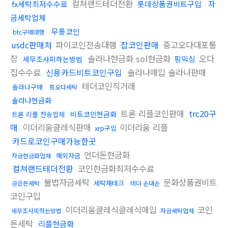
컬쳐랜드테더전환
fx세탁최저수수료
롯데상품권비트구입
자
금세탁업체
무통코인
btc구매대행
usdc판매처
파이코인전송대행
잡코인판매
중고오다대포통
장
솔라나현금화 sol현금화
오다
핑믹싱
세무조사피하는방법
집수수료
신용카드비트코인구입
솔라나매입 솔라나판매
테더코인직거래
솔라나구매
핑오다세탁
솔라나현금화
트론 리플코인판매
trc20구
비트코인현금화
트론 리플 전송업체
매
이더리움클레식판매
이더리움 리플
xrp구입
카드로코인구매가능한곳
언더돈현금화
해외자금
자금현금화업체
컬쳐랜드테더전환
코인현금화최저수수료
불법자금세탁
문화상품권비트
세탁재테크
금은돈세탁
테더 손대손
코인구입
이더리움클레식클레식매입
코인
세무조사피하는방법
자금세탁업체
돈세탁
리플현금화