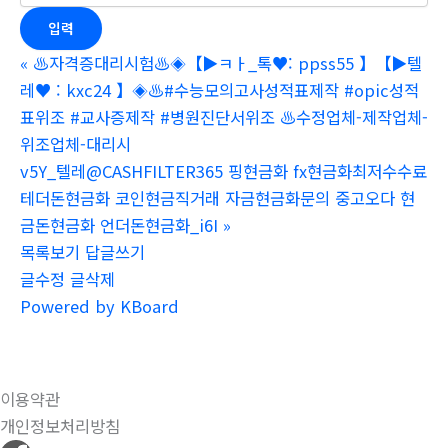
«
♨️자격증대리시험♨️◈【▶ㅋㅏ_톡♥: ppss55 】【▶텔
레♥ : kxc24 】◈♨️#수능모의고사성적표제작 #opic성적
표위조 #교사증제작 #병원진단서위조 ♨️수정업체-제작업체-
위조업체-대리시
v5Y_텔레@CASHFILTER365 핑현금화 fx현금화최저수수료
테더돈현금화 코인현금직거래 자금현금화문의 중고오다 현
금돈현금화 언더돈현금화_i6I
»
목록보기
답글쓰기
글수정
글삭제
Powered by KBoard
이용약관
개인정보처리방침