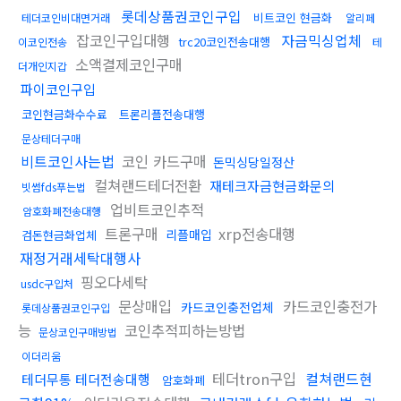
롯데상품권코인구입
비트코인 현금화
테더코인비대면거래
알리페
잡코인구입대행
자금믹싱업체
trc20코인전송대행
이코인전송
테
소액결제코인구매
더개인지갑
파이코인구입
코인현금화수수료
트론리플전송대행
문상테더구매
비트코인사는법
코인 카드구매
돈믹싱당일정산
컬쳐랜드테더전환
재테크자금현금화문의
빗썸fds푸는법
업비트코인추적
암호화폐전송대행
트론구매
xrp전송대행
리플매입
검돈현금화업체
재정거래세탁대행사
핑오다세탁
usdc구입처
문상매입
카드코인충전가
카드코인충전업체
롯데상품권코인구입
능
코인추적피하는방법
문상코인구매방법
이더리움
테더tron구입
컬쳐랜드현
테더무통 테더전송대행
암호화폐