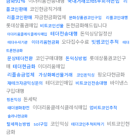
금화91%
이더리움전송대행
국내거래소fds우회하는법
리
코인현금직거래
플코인판매
자금현금화업체
리플코인판매
문화상품권코인구입
리플코인대행
롯데상품권매입
돈현금화해드립니다
비트코인선물
테더전송대행
돈믹싱당일정산
이더리움클레식클레식매입
오다집수수료
빗썸코인추적
이더리움현금화
테더수사기관
테더
트론현금화
코인구매대행
롯데상품권코인구
문상테더전환
돈믹싱방법
매
테더현금화
이더리움매입
리플송금업체
핑오다현금화
가상화폐선물거래
코인돈믹싱
테더코인매입
바이낸스
재테크자금믹싱문의
비트코인전송대행
구입대행
돈세탁
핑돈믹싱
이더리움클레식클레식매입
업비트코인추적
태더원화환전
솔라나현금화
코인믹싱
비트코인현
탈세하는방법
sol구입
테더코인추척피하기
금화