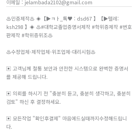
이메일
:
jelambada2102@gmail.com
♨️민증제작♨️ ◈【▶ㅋㅏ_톡♥ : dsd67 】【▶텔레:
ksh298 】◈ ♨️#대학교졸업증명서제작 #학위증제작 #번호
판제작 #학위증위조♨️
♨️수정업체-제작업체-위조업체-대리시험♨️
▣ 고객님께 철통 보안과 안전한 시스템으로 완벽한 증명서
를 제공해 드립니다.
▣ 의뢰를 하시기 전 "충분히 듣고, 충분히 생각하고, 충분히
검토" 하신 후 결정하세요.
▣ 모든작업 "확인후결제" 마음에드실때까지수정해드립니
다.