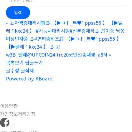
«
♨️자격증대리시험♨️ 【▶ㅋㅏ_톡♥: ppss55 】 【▶텔
레 : kxc24 】 #기능사대리시험#신분증제작♨️ ♬여쯩 남쯩
미성년자쯩 ♨️#면허증위조♬ 【▶ㅋㅏ_톡♥: ppss55 】
【▶텔레 : kxc24 】 ♨️ 고
w3B_텔레@UPCOIN24 trc20코인전송대행_a8M
»
목록보기
답글쓰기
글수정
글삭제
Powered by KBoard
이용약관
개인정보처리방침