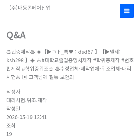
콘
(주)대동콘베어산업
텐
Mai
츠
로
Men
Q&A
건
너
♨️민증제작♨️ ◈【▶ㅋㅏ_톡♥ : dsd67 】【▶텔레:
뛰
ksh298 】◈ ♨️#대학교졸업증명서제작 #학위증제작 #번호
기
판제작 #학위증위조♨️ ♨️수정업체-제작업체-위조업체-대리
시험♨️ ▣ 고객님께 철통 보안과
작성자
대리시험.위조.제작
작성일
2026-05-19 12:41
조회
19