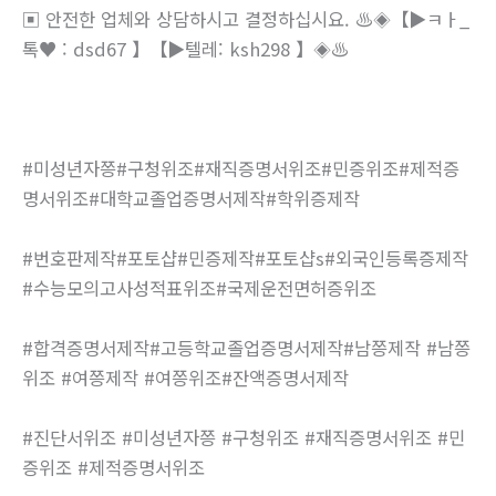
▣ 안전한 업체와 상담하시고 결정하십시요. ♨️◈【▶ㅋㅏ_
톡♥ : dsd67 】【▶텔레: ksh298 】◈♨️
#미성년자쯩#구청위조#재직증명서위조#민증위조#제적증
명서위조#대학교졸업증명서제작#학위증제작
#번호판제작#포토샵#민증제작#포토샵s#외국인등록증제작
#수능모의고사성적표위조#국제운전면허증위조
#합격증명서제작#고등학교졸업증명서제작#남쯩제작 #남쯩
위조 #여쯩제작 #여쯩위조#잔액증명서제작
#진단서위조 #미성년자쯩 #구청위조 #재직증명서위조 #민
증위조 #제적증명서위조