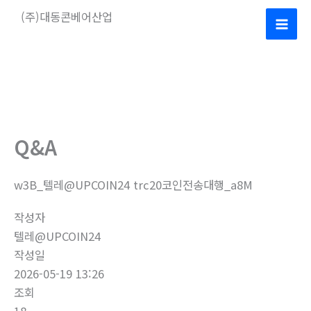
콘
(주)대동콘베어산업
텐
Mai
츠
로
Men
건
너
뛰
기
Q&A
w3B_텔레@UPCOIN24 trc20코인전송대행_a8M
작성자
텔레@UPCOIN24
작성일
2026-05-19 13:26
조회