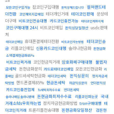
18
잡코인구입대행
컬쳐랜드테
모든코인구입가능
돈믹싱해드립니다
더전환
테더개인거래
테더코인판매
문상테
코인해외지갑매입
더구매
비트코인전송대행
카드코인충전가능
테더코인계좌이체
코인구매대행 24시
비트코인매입
usdc판매
돈믹싱당일정산
처
휴대폰결제테더전환
테더코인송
테더코인매입
비트코인사는방법
금
리플코인매입
신용카드코인대행
솔라나현금화
돈현금화
소액결제현금화85%
코인현금직거래
암호화폐구매대행
불법자
비트코인퀵거래
금세탁
돈현금화문의
모든코인현금화
카드로테더코인매입
리
골드바세탁현금화
돈믹싱문의
테더코인세탁
정치자금세
플매입
핸드폰결제85%
현금돈세탁
탁방법
자금믹싱문의
언더돈믹싱
카드코인충전업체
언더돈세탁
fx세탁최저수수료
돈현금화최저수수료
국내
리플코인파는곳
솔라나매입 솔라나판매
거래소fds우회하는법
정치자금현금화방법
tron구매대행
테
트론리플전송대행
돈현금화당일정산
더코인직거래
검돈현