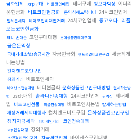
테더구매
이더리
금화업체
xrp구매
핑오다믹싱
비트코인매입
움현금화
비트코인현금화
24시코인업체
돈믹싱해드립니다
24시코인업체
중고오다
리플
테더코인비대면거래
탈세돈세탁
모든코인현금화
코인구매대행
테더 손대손
롯데상품권테더구매
금은돈믹싱
자금현금화
세금적게
국내거래소fds송금시간
핸드폰결제코인구입
내는방법
컬쳐랜드코인구입
비트코인세탁
장외거래
테더현금화
문화상품권코인구매방법
바이낸스전송대행
탈세하는방
usdt매입
솔라나전송대행
24시코인업체
테더매
법
핑믹싱
입
비트코인사는법
비트코인선물
탈세하는방법
리플전송대행
컬쳐랜드비트구입
문화상품권코인구입
재정거래세탁대행사
정치자금세탁
코인전송대행
테더개인거래
장외거래
xrp전송대행
바이낸스구입대행
자금세탁업체
소액결제코인구입