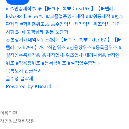
«
♨️민증제작♨️ ◈【▶ㅋㅏ_톡♥ : dsd67 】【▶텔레:
ksh298 】◈ ♨️#대학교졸업증명서제작 #학위증제작 #번호
판제작 #학위증위조♨️ ♨️수정업체-제작업체-위조업체-대리
시험♨️ ▣ 고객님께 철통 보안과
♨️통장거래내역서위조♨️▷【▶ㅋㅏ_톡♥ : dsd67 】【▶
텔레: ksh298 】♨️ #직인위조 #임용장위조 #등록금위조 #
실적영수증제작♨️ ♨️제작업체-위조업체-대리시험♨️ #직인
위조 #임용장위조 #등록금위조 #실적영수증제
»
목록보기
답글쓰기
글수정
글삭제
Powered by KBoard
이용약관
개인정보처리방침