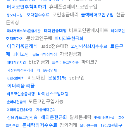
테더코인추척피하기
휴대폰결제비트코인구입
코인송금대리
현금
블랙테더코인구입
오다집수수료
핑오다믹싱
돈믹싱
비트코인판매사이트
테더전송대행
테더코인
국내거래소fds출금시간
문상코인구매
이더리움현금화
추척피하기
이더리움클레식
usdc전송대행
트론구
코인믹싱최저수수료
매
자금현금화
파이코인
골드바믹싱믹싱
btc현금화
파이코인
테더개인지갑
트론 리플코인전송
가상화폐선물거래
테더송금업체
비트매입
문상91%
sol구입
usdc판매처
이더리움 리플
바이낸스구입대행
비트코인송금대행
모든코인구입가능
솔라나현금화
이더리움전송대행
자금세탁문의
해외돈현금화
탈세돈세탁
신용카드코인전송
빗썸fds푸는법
파이
돈세탁최저수수료
장외거래
trc20원화구
오다현금화
코인구입