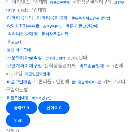
바이낸스구입대행
문화상품권테더구매
입
리플코인판매
코인구
usdc구입대행
매대행
이더리움매입
이더리움현금화
핸드폰결제코인구매방법
fx믹싱최저수수료
트론 리플코인판매
소액결제매입
솔라나전송대행
문화상품권세탁
중고오다
코인 카드구매
가상화폐자금믹싱
usdc판매
정치자금세탁
코인계좌이체구입
문화상품권91%
xrp판매
비트송금업체
xrp매입
자금현금화업체
트론리플코인판매
카드로테더
리플코인매입
핸드폰결제비트구입
구입하는법
리플코인대행
비트코인구입
좋아요
0
싫어요
0
인쇄
전체
0