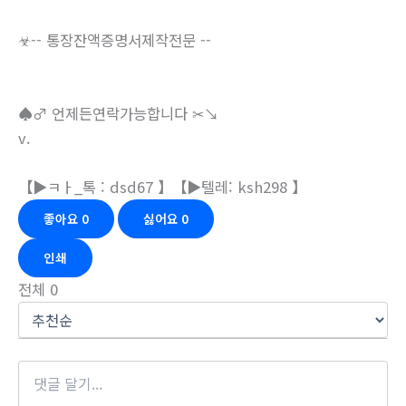
☣-- 통장잔액증명서제작전문 --
♠♂ 언제든연락가능합니다 ✂↘
v.
【▶ㅋㅏ_톡 : dsd67 】【▶텔레: ksh298 】
좋아요
0
싫어요
0
인쇄
전체
0