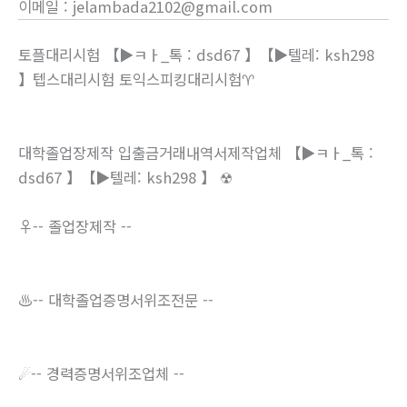
이메일
:
jelambada2102@gmail.com
토플대리시험 【▶ㅋㅏ_톡 : dsd67 】【▶텔레: ksh298
】텝스대리시험 토익스피킹대리시험♈
대학졸업장제작 입출금거래내역서제작업체 【▶ㅋㅏ_톡 :
dsd67 】【▶텔레: ksh298 】 ☢
♀-- 졸업장제작 --
♨-- 대학졸업증명서위조전문 --
☄-- 경력증명서위조업체 --