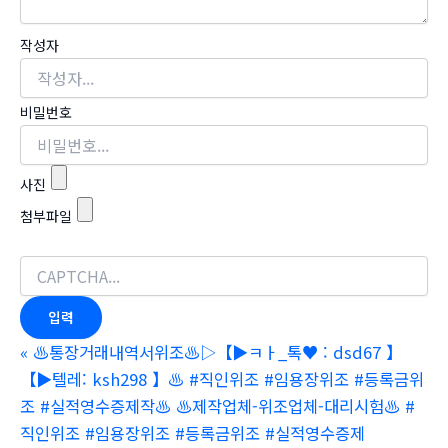
작성자
비밀번호
사진
첨부파일
«
♨️통장거래내역서위조♨️▷【▶ㅋㅏ_톡♥ : dsd67 】
【▶텔레: ksh298 】♨️ #직인위조 #임용장위조 #등록금위
조 #실적영수증제작♨️ ♨️제작업체-위조업체-대리시험♨️ #
직인위조 #임용장위조 #등록금위조 #실적영수증제