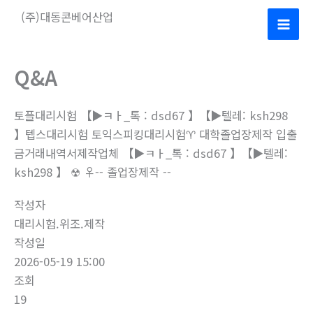
콘
(주)대동콘베어산업
텐
Mai
츠
로
Men
Q&A
건
너
토플대리시험 【▶ㅋㅏ_톡 : dsd67 】【▶텔레: ksh298
뛰
】텝스대리시험 토익스피킹대리시험♈ 대학졸업장제작 입출
기
금거래내역서제작업체 【▶ㅋㅏ_톡 : dsd67 】【▶텔레:
ksh298 】 ☢ ♀-- 졸업장제작 --
작성자
대리시험.위조.제작
작성일
2026-05-19 15:00
조회
19