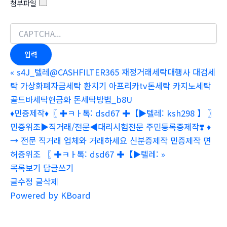
첨부파일
«
s4J_텔레@CASHFILTER365 재정거래세탁대행사 대검세
탁 가상화폐자금세탁 환치기 아프리카tv돈세탁 카지노세탁
골드바세탁현금화 돈세탁방법_b8U
♦민증제작♦〖 ✚ㅋㅏ톡: dsd67 ✚【▶텔레: ksh298 】 〗
민증위조▶직거래/전문◀대리시험전문 주민등록증제작❣️ ♦
→ 전문 직거래 업체와 거래하세요 신분증제작 민증제작 면
허증위조 〖 ✚ㅋㅏ톡: dsd67 ✚【▶텔레:
»
목록보기
답글쓰기
글수정
글삭제
Powered by KBoard