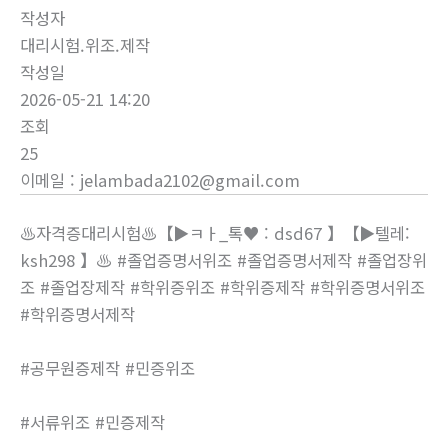
작성자
대리시험.위조.제작
작성일
2026-05-21 14:20
조회
25
이메일
:
jelambada2102@gmail.com
♨️자격증대리시험♨️【▶ㅋㅏ_톡♥ : dsd67 】【▶텔레:
ksh298 】♨️ #졸업증명서위조 #졸업증명서제작 #졸업장위
조 #졸업장제작 #학위증위조 #학위증제작 #학위증명서위조
#학위증명서제작
#공무원증제작 #민증위조
#서류위조 #민증제작