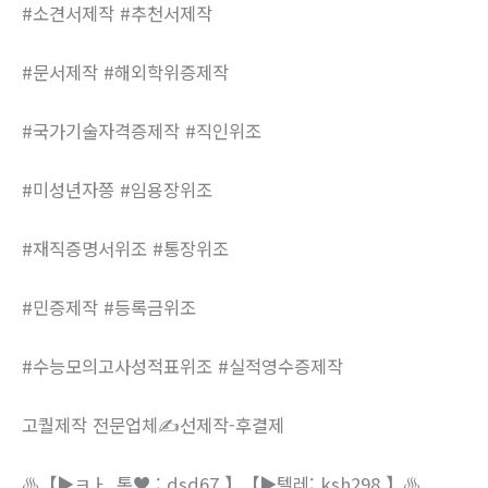
#소견서제작 #추천서제작
#문서제작 #해외학위증제작
#국가기술자격증제작 #직인위조
#미성년자쯩 #임용장위조
#재직증명서위조 #통장위조
#민증제작 #등록금위조
#수능모의고사성적표위조 #실적영수증제작
고퀄제작 전문업체✍선제작-후결제
♨️【▶ㅋㅏ_톡♥ : dsd67 】【▶텔레: ksh298 】♨️