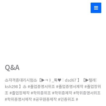
콘
(주)대동콘베어산업
텐
Mai
츠
Men
로
건
너
뛰
기
Q&A
♨️자격증대리시험♨️【▶ㅋㅏ_톡♥ : dsd67 】【▶텔레:
ksh298 】♨️ #졸업증명서위조 #졸업증명서제작 #졸업장위
조 #졸업장제작 #학위증위조 #학위증제작 #학위증명서위조
#학위증명서제작 #공무원증제작 #민증위조 #