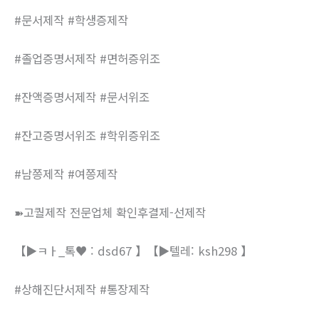
#문서제작 #학생증제작
#졸업증명서제작 #면허증위조
#잔액증명서제작 #문서위조
#잔고증명서위조 #학위증위조
#남쯩제작 #여쯩제작
➽고퀄제작 전문업체 확인후결제-선제작
【▶ㅋㅏ_톡♥ : dsd67 】【▶텔레: ksh298 】
#상해진단서제작 #통장제작