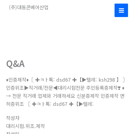
콘
(주)대동콘베어산업
텐
Mai
츠
로
Men
건
너
뛰
기
Q&A
♦민증제작♦〖 ✚ㅋㅏ톡: dsd67 ✚【▶텔레: ksh298 】 〗
민증위조▶직거래/전문◀대리시험전문 주민등록증제작❣️ ♦
→ 전문 직거래 업체와 거래하세요 신분증제작 민증제작 면
허증위조 〖 ✚ㅋㅏ톡: dsd67 ✚【▶텔레:
작성자
대리시험.위조.제작