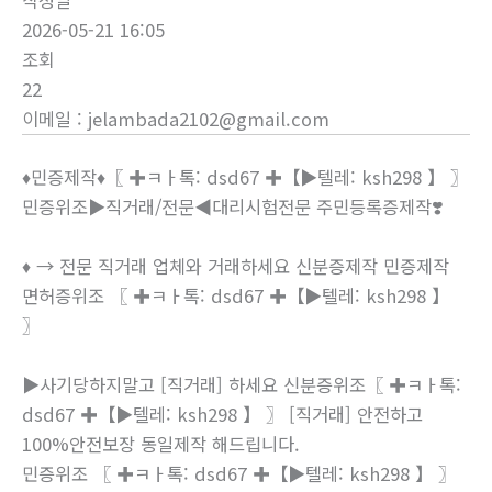
작성일
2026-05-21 16:05
조회
22
이메일
:
jelambada2102@gmail.com
♦민증제작♦〖 ✚ㅋㅏ톡: dsd67 ✚【▶텔레: ksh298 】 〗
민증위조▶직거래/전문◀대리시험전문 주민등록증제작❣️
♦ → 전문 직거래 업체와 거래하세요 신분증제작 민증제작
면허증위조 〖 ✚ㅋㅏ톡: dsd67 ✚【▶텔레: ksh298 】
〗
▶사기당하지말고 [직거래] 하세요 신분증위조〖 ✚ㅋㅏ톡:
dsd67 ✚【▶텔레: ksh298 】 〗 [직거래] 안전하고
100%안전보장 동일제작 해드립니다.
민증위조 〖 ✚ㅋㅏ톡: dsd67 ✚【▶텔레: ksh298 】 〗