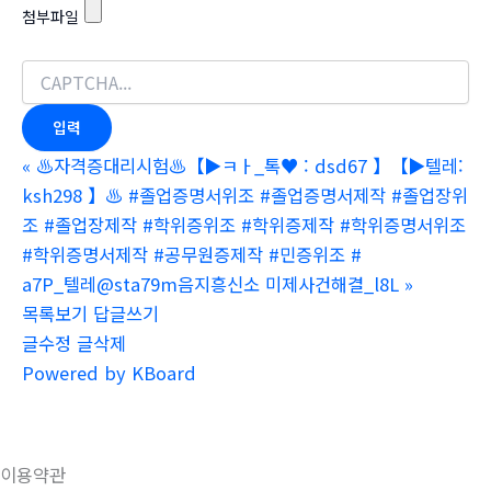
첨부파일
«
♨️자격증대리시험♨️【▶ㅋㅏ_톡♥ : dsd67 】【▶텔레:
ksh298 】♨️ #졸업증명서위조 #졸업증명서제작 #졸업장위
조 #졸업장제작 #학위증위조 #학위증제작 #학위증명서위조
#학위증명서제작 #공무원증제작 #민증위조 #
a7P_텔레@sta79m음지흥신소 미제사건해결_l8L
»
목록보기
답글쓰기
글수정
글삭제
Powered by KBoard
이용약관