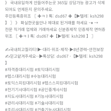
》 국내유일하게 만들어주는곳 365일 상담가능 광고가 삭제
되어도 언제든지 문의주세요.
주민등록증위조 〖 ✚ㅋㅏ톡: dsd67 ✚【▶텔레: ksh298
】 〗 》 확실한곳을만나 제대로 된거래를 하세요 ~♦ →
전문 직거래 업체와 거래하세요 신분증제작 민증제작 면허증
위조 〖 ✚ㅋㅏ톡: dsd67 ✚【▶텔레: ksh298 】 〗
✍국내최고퀄리티!▶-대리-위조-제작-▶8년경력~안전보장
✍믿고맡겨주세요--▶톡상담: dsd67 -【▶텔레: ksh298
】
#자격증대리시험 #토익대리시험
#텝스대리시험 #수능대리시험
#토익스피킹대리시험 #텝스스피킹대리시험
#전기기사대리시험 #공인중개사시험
#지도사대리시험 #기능사대리시험
#관리사대리시험 #기술사대리시험
#조리사대리시험 #건축기능사대리시험