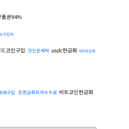
품권94%
dc구입처
랜드코인구입
usdc현금화
코인돈세탁
테더코인매
비트코인현금화
돈현금화최저수수료
20원화구입