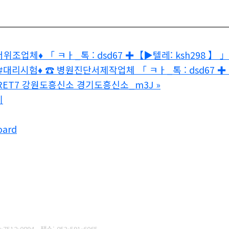
위조업체♦ 「 ㅋㅏ_톡 : dsd67 ✚【▶텔레: ksh298
리시험♦ ☎ 병원진단서제작업체 「 ㅋㅏ_톡 : dsd67 ✚【
CRET7 강원도흥신소 경기도흥신소_m3J
»
기
oard
-7512-0894
팩스: 053-591-6065