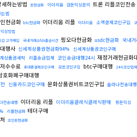
탈세하는방법
트론 리플코인전
이더리움
검돈믹싱문의
돈현금화
하는법
코인현금화
이더리움 리플
소액결제코인구입
btc현금화
이더리움
돈믹싱방법
핑오다현금화
usdc현금화
국내거
지갑 고가매입
국내거래소fds출금시간
탁대행사
신세계상품권현금화94%
신세계상품권코인구매
재정거래현금화
코인송금대행24시
계상품권세탁
리플송금업체
저수수료
btc구매대행
모든코인구입
휴대폰결제코인구매
24시코인업체
암호화폐구매대행
문화상품권비트코인구입
환전
신용카드코인구매
솔라나전송대행
이더리움 리플
이더리움클레식클레식판매
핑돈믹싱
더전송대행
테더구매
%
리플현금화
매처
코인돈현금화