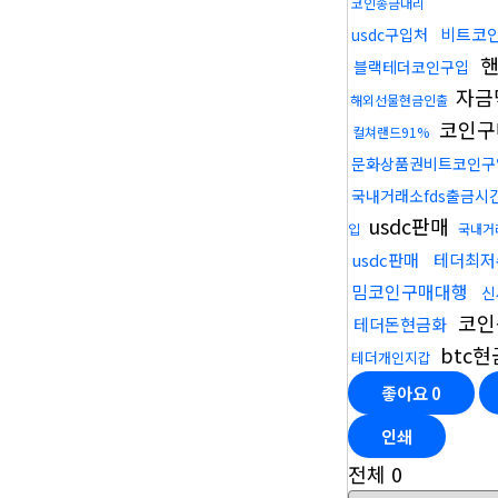
코인송금대리
비트코
usdc구입처
핸
블랙테더코인구입
자금
해외선물현금인출
코인구
컬쳐랜드91%
문화상품권비트코인구
국내거래소fds출금시
usdc판매
입
국내거
usdc판매
테더최저
밈코인구매대행
신
코인
테더돈현금화
btc
테더개인지갑
좋아요
0
인쇄
전체
0