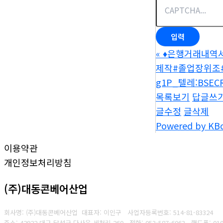
«
♦은행거래내역서
제작#졸업장위조#대
g1P_텔레:BSE
목록보기
답글쓰
글수정
글삭제
Powered by KB
이용약관
개인정보처리방침
(주)대동콘베어산업
회사명: (주)대동콘베어산업 대표자: 이인구
사업자등록번호: 514-81-83324
주소: 42922 대구 달성군 다사읍 세천리 260
전화: 053-587-6063
핸드폰: 010