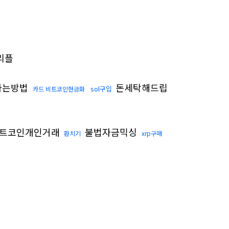
리플
사는방법
돈세탁해드립
sol구입
카드 비트코인현금화
트코인개인거래
불법자금믹싱
환치기
xrp구매