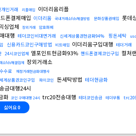
이더리움리플
인개인거래
리플매입
드폰결제매입
롯데상
이더리움
문화상품권매입
국내거래소fds해결방법
믹싱업체
암호화폐
장외거래
매대행
핑돈세탁
테더코인비대면거래
신세계상품권현금화94%
us
이더리움구입대행
신용카드코인구매방법
입
테더거래
비트매입
엘포인트현금화93%
컬쳐
핸드폰결제코인구입
간
24시코인업체
장외거래소
래소fds해결업체
수수료
재정거래현금화대행사
돈세탁방법
테더현금화
세계상품권코인구입
파이코인
송금대행24시
현금화
trc20전송대행
trc
테더코인송금
테더무통
코인 구매대행 24시
싫어요
0