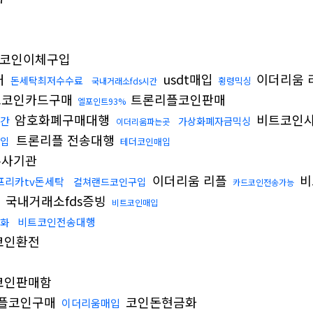
코인이체구입
래
usdt매입
이더리움 
돈세탁최저수수료
횡령믹싱
국내거래소fds시간
코인카드구매
트론리플코인판매
엘포인트93%
암호화폐구매대행
비트코인
시간
가상화폐자금믹싱
이더리움파는곳
트론리플 전송대행
입
테더코인매입
수사기관
이더리움 리플
비
프리카tv돈세탁
컬쳐랜드코인구입
카드코인전송가능
국내거래소fds증빙
비트코인매입
비트코인전송대행
화
코인환전
코인판매함
플코인구매
코인돈현금화
이더리움매입