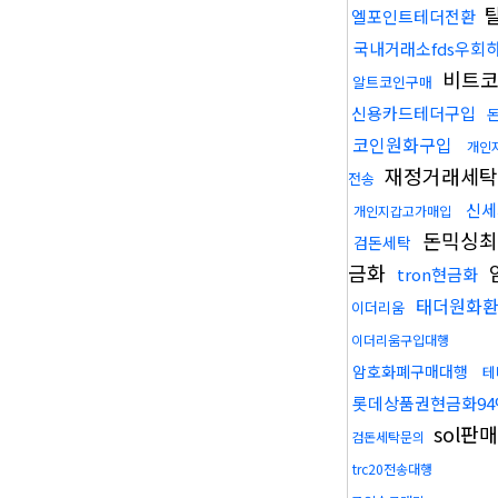
엘포인트테더전환
국내거래소fds우회
비트
알트코인구매
신용카드테더구입
코인원화구입
개인
재정거래세
전송
신세
개인지갑고가매입
돈믹싱최
검돈세탁
금화
tron현금화
태더원화
이더리움
이더리움구입대행
암호화폐구매대행
테
롯데상품권현금화94
sol판
검돈세탁문의
trc20전송대행