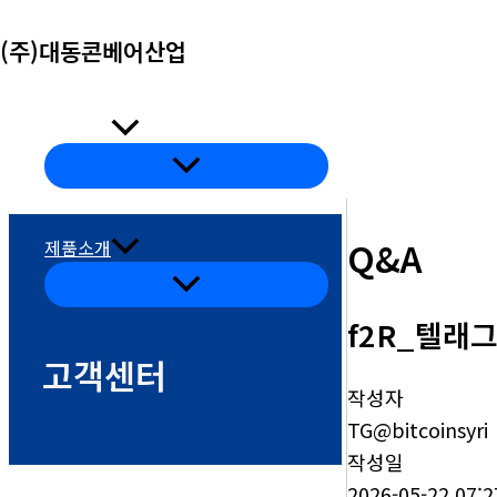
콘
(주)대동콘베어산업
텐
츠
로
회사소개
건
메
뉴
너
토
글
뛰
Q&A
제품소개
기
메
뉴
토
f2R_텔래그
글
고객센터
작성자
TG@bitcoinsyri
작성일
2026-05-22 07:2