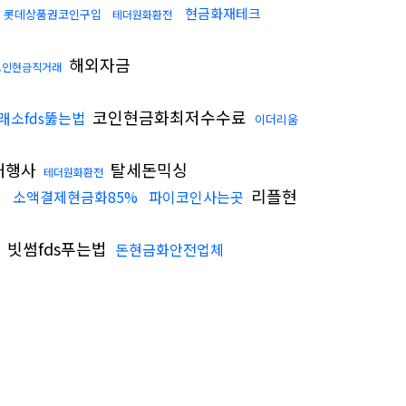
송
현금화재테크
롯데상품권코인구입
테더원화환전
해외자금
코인현금직거래
코인현금화최저수수료
래소fds뚫는법
이더리움
대행사
탈세돈믹싱
테더원화환전
리플현
소액결제현금화85%
파이코인사는곳
빗썸fds푸는법
돈현금화안전업체