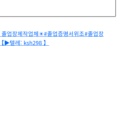
 】 」 졸업장제작업체☀#졸업증명서위조#졸업장
▶텔레: ksh298 】