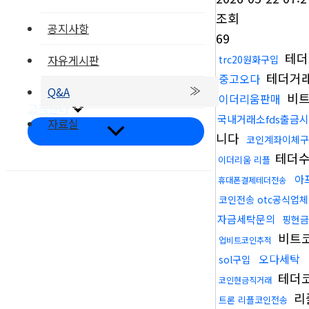
조회
공지사항
69
테더
자유게시판
trc20원화구입
부품갤러리
테더거
중고오다
온라인문의
Q&A
비트
이더리움판매
고객센터
국내거래소fds출금
자료실
메
니다
코인계좌이체구
뉴
토
테더
이더리움 리플
글
아
휴대폰결제테더전송
코인전송 otc공식업체
자금세탁문의
핑현금
오시는길
비트
업비트코인추적
오다세탁
sol구입
테더
코인현금직거래
리
트론 리플코인전송