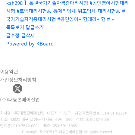
ksh298 】♨️ #국가기술자격증대리시험 #공인영어시험대리
시험 #토익대리시험♨️ ♨️제작업체-위조업체-대리시험♨️ #
국가기술자격증대리시험 #공인영어시험대리시험 #
»
목록보기
답글쓰기
글수정
글삭제
Powered by KBoard
이용약관
개인정보처리방침
(주)대동콘베어산업
회사명: (주)대동콘베어산업 대표자: 이인구
사업자등록번호: 514-81-83324
주소: 42922 대구 달성군 다사읍 세천리 260
전화: 053-587-6063
핸드폰: 010-7512-0894
팩스: 053-591-6065
Copyright © 2025 (주)대동콘베어산업. All rights reserved.