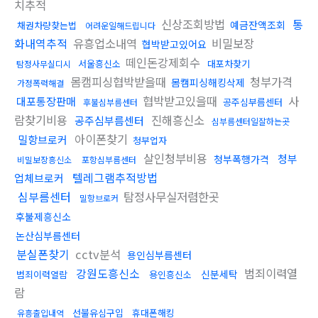
치추적
신상조회방법
통
예금잔액조회
채권차량찾는법
어려운일해드립니다
화내역추적
유흥업소내역
비밀보장
협박받고있어요
떼인돈강제회수
서울흥신소
대포차찾기
탐정사무실디시
몸캠피싱협박받을때
청부가격
몸캠피싱해킹삭제
가정폭력해결
협박받고있을때
사
대포통장판매
공주심부름센터
후불심부름센터
람찾기비용
진해흥신소
공주심부름센터
심부름센터일잘하는곳
아이폰찾기
밀항브로커
청부업자
살인청부비용
청부
청부폭행가격
비밀보장흥신소
포항심부름센터
텔레그램추적방법
업체브로커
심부름센터
탐정사무실저렴한곳
밀항브로커
후불제흥신소
논산심부름센터
분실폰찾기
cctv분석
용인심부름센터
강원도흥신소
범죄이력열
신분세탁
범죄이력열람
용인흥신소
람
선불유심구입
휴대폰해킹
유흥출입내역