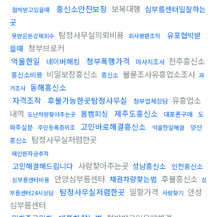
흥신소안전보장
보복대행
심부름센터일잘하는
협박받고있을때
곳
탐정사무실의뢰비용
유포협박받
못받은돈강제회수
회사평판조작
청부브로커
을때
억울한일
청부폭행가격
전주흥신소
네이버해킹
마사지조사
비밀보장흥신소
불륜조사유흥업소조사
흥신소비용
흥신소
과
동해흥신소
거조사
자격조작
후불가능한곳탐정사무실
유흥업소
청부업체상담
내역
제주도흥신소
몸캠피싱
대포폰구매
도
도난차량찾아주는곳
고민바로해결흥신소
와주실분
양산
주민등록증위조
억울한일해결
탐정사무실저렴한곳
흥신소
떼인돈자금추적
사람찾아주는곳
고민해결해드립니다
성남흥신소
인천흥신소
안양심부름센터
후불흥신소
채권차량찾는법
심부름센터비용
심
탐정사무실저렴한곳
밀항가격
안성
부름센터24시상담
사람찾기
심부름센터