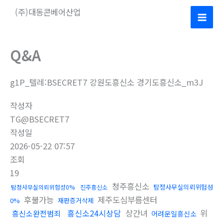
콘
(주)대동콘베어산업
텐
Mai
츠
로
Men
Q&A
건
너
g1P_텔레:BSECRET7 강원도흥신소 경기도흥신소_m3J
뛰
기
작성자
TG@BSECRET7
작성일
2026-05-22 07:57
조회
19
청주흥신소
탐정사무실의뢰위험성
탐정사무실의뢰위험성0%
진주흥신소
후불가능
제주도심부름센터
0%
재판증거삭제
흥신소24시상담
상간녀
위
흥신소완전범죄
어려운일흥신소