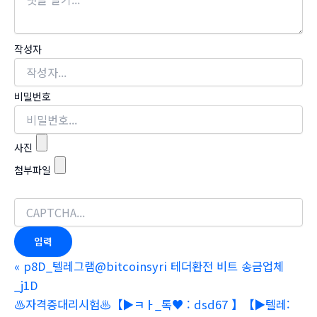
작성자
비밀번호
사진
첨부파일
«
p8D_텔레그램@bitcoinsyri 테더환전 비트 송금업체
_j1D
♨️자격증대리시험♨️【▶ㅋㅏ_톡♥ : dsd67 】【▶텔레: