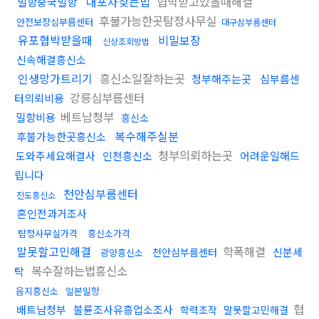
대포차찾는법
협박받고있을때해결
밀항중국밀항
후불가능한곳탐정사무실
안전보장심부름센터
대구심부름센터
유포협박받을때
비밀보장
신상조회방법
신속해결흥신소
인생망가트리기
흥신소일잘하는곳
청부해주는곳
심부름센
강릉심부름센터
터의뢰비용
베트남청부
밀항비용
흥신소
복수해주실분
후불가능한곳흥신소
청부의뢰하는곳
도와주세요해결사
인천흥신소
어려운일해드
립니다
천안심부름센터
진도흥신소
혼인전과거조사
탐정사무실가격
흥신소가격
말못할고민해결
학폭해결
신분세
천안심부름센터
광양흥신소
복수잘하는법흥신소
탁
음지흥신소
일본밀항
협
배트남청부
불륜조사유흥업소조사
학력조작
말못할고민해결