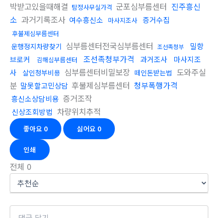
박받고있을때해결
군포심부름센터
진주흥신
탐정사무실가격
소
과거기록조사
여수흥신소
증거수집
마사지조사
후불제심부름센터
심부름센터전국심부름센터
밀항
운행정지차량찾기
조선족청부
조선족청부가격
브로커
과거조사
마사지조
김해심부름센터
심부름센터비밀보장
도와주실
사
살인청부비용
떼인돈받는법
분
후불제심부름센터
청부폭행가격
말못할고민상담
증거조작
흥신소상담비용
차량위치추적
신상조회방법
좋아요
0
싫어요
0
인쇄
전체
0