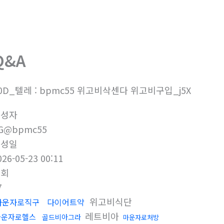
회사소개
제품소개
부
Q&A
0D_텔레 : bpmc55 위고비삭센다 위고비구입_j5X
작성자
G@bpmc55
작성일
026-05-23 00:11
조회
7
위고비식단
마운자로직구
다이어트약
레트비아
마운자로헬스
골드비아그라
마운자로처방