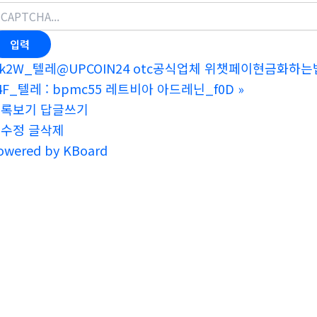
k2W_텔레@UPCOIN24 otc공식업체 위챗페이현금화하는
4F_텔레 : bpmc55 레트비아 아드레닌_f0D
»
목록보기
답글쓰기
글수정
글삭제
owered by KBoard