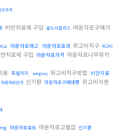
직구가격
비만치료제 구입
마운자로구매가
병
골드시알리스
위고비직구
마운자로재고
마운자로효과
위고비
 비교
만치료제 구입
마운자로나무위키
마운자로가격
비용
위고비직구방법
비만치료
프릴리지
wegovy
신기환
위고비삭센
마운자로구매대행
마운자로단가
체
마운자로고혈압
마운자로효능
신기환
mg