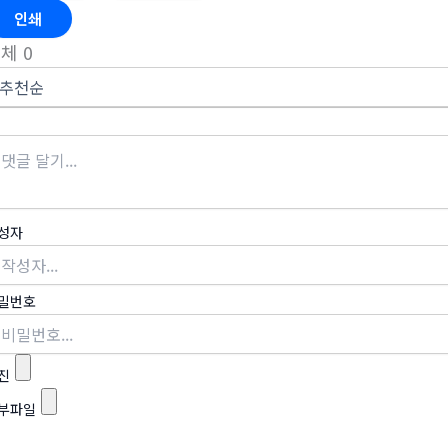
인쇄
전체
0
성자
밀번호
진
부파일