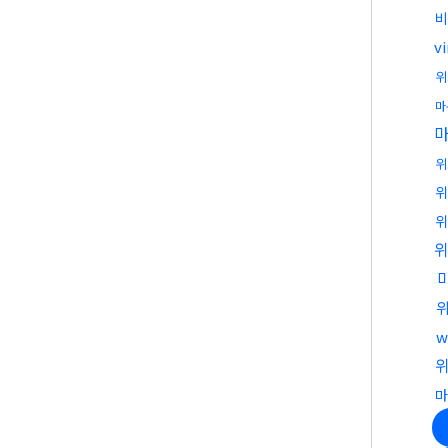
비
vi
위
마
위
위
위
w
마