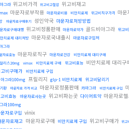
위고비가격
위고비재고
아그라
위고비고혈압
마운자로부작용
마운
imax
마운자로비용
비만치료제
위고비직구가격
성인약국
마운자로처방방법
방
마운자로구매후기
위고비정품판매
골드비아그라
위고비
운자로구매대행
마운자로약가
마운자로국내출시
마운자로구입처
만치료제 대리처방
아그라
마운자로직구
마운자로건강
비만치료제 대리구매
운자로효능
비만치료제 대리구
위고비효능
알리스20mg
비만치료제 구매
vimax
위고비구매가
비만치료제 구입
프릴리지
glp-1 비만치료제
위고비달리기
아그라100mg
마운자로정품판매
카마그라
기환
마운자로 가격 비교
비만치료제 구입
위고비파는곳
마운자로
다이어트약
위고비효능
마운자로사는곳
그라100mg
vinix
마운자로구입
마운자로구매
위고비구매가
마운자로재고
비만치료제 구입
위고