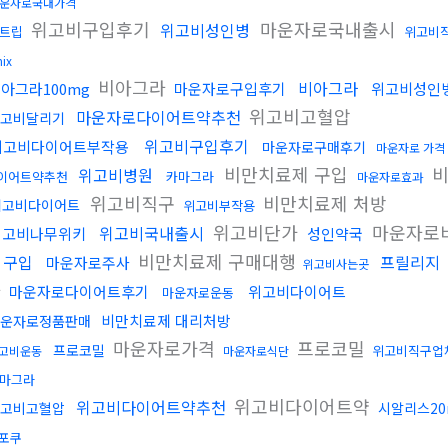
운자로국내가격
위고비구입후기
마운자로국내출시
위고비성인병
트립
위고비
nix
비아그라
비아그라
아그라100mg
마운자로구입후기
위고비성인
위고비고혈압
마운자로다이어트약추천
고비달리기
위고비구입후기
위고비다이어트부작용
마운자로구매후기
마운자로 가격
비만치료제 구입
비
위고비병원
이어트약추천
카마그라
마운자로효과
위고비직구
비만치료제 처방
위고비다이어트
위고비부작용
위고비단가
마운자로
위고비국내출시
위고비나무위키
성인약국
비만치료제 구매대행
 구입
프릴리지
마운자로주사
위고비사는곳
다
마운자로다이어트후기
위고비다이어트
마운자로운동
비만치료제 대리처방
운자로정품판매
마운자로가격
프로코밀
프로코밀
위고비직구업
고비운동
마운자로식단
마그라
위고비다이어트약
위고비다이어트약추천
고비고혈압
시알리스20
포쿠