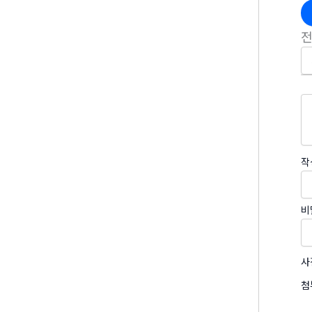
작
비
사
첨