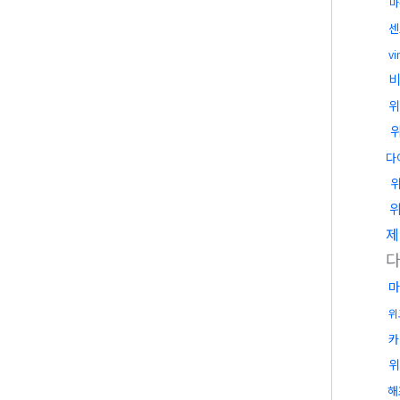
마
센
vi
비
위
다
제
마
위
카
위
해