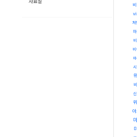
자료실
비
v
처
마
비
비
마
시
비
신
아