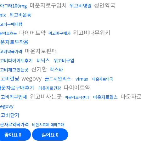
마운자로구입처
성인약국
위고비병원
아그라100mg
nix
위고비운동
고비구매대행
다이어트약
위고비나무위키
위고비구매가
운자로효능
마운자로부작용
마운자로판매
고비약국가격
비닉스
고비다이어트후기
위고비구입
신기환
칵스타
고비재고있는곳
wegovy
위고비런닝
골드시알리스
vimax
마운자로약국
다이어트약
마운자로구매후기
마운자로건강
위고비사는곳
마운자
위고비직구업체
마운자로헬스
마운자로삭센다
egovy
위고비단가
운자로약국가격
비만치료제 대리구매
좋아요
0
싫어요
0