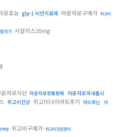
자로효능
마운자로구매가
glp-1 비만치료제
위고비
시알리스20mg
달리기
매
마운자로식단
마운자로국내출시
마운자로정품판매
헬스
위고비다이어트후기
위고비건강
아드레닌
비
위고비구매가
위고비건강관리
비처방