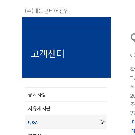
콘
(주)대동콘베어산업
텐
츠
로
건
너
고객센터
d
뛰
기
T
공지사항
2
자유게시판
2
Q&A