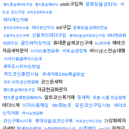
usdc구입처
문화상품권91%
카
핸드폰결제비트구입
핸드폰결제85%
드로 코인구입
fx믹싱최저수수료
테더개인거래
sol구입
테더코인믹싱
문화상품권테더전송
돈믹싱최저수수료
신용카드테더구입
테더현금화
신용카드코인구매
롯데상품권비트코인구입
휴대폰결제코인구매
재테크
골드바믹싱믹싱
자금믹싱
trc20구매
자금세탁문의
바이낸스전송대행
이더리움현금화
비트송금업체
이더리움클레식사는곳
세무조사피하는방법
카드코인충전가능
국내거래소fds해결방법
코인돈세탁
카드 비트코인현금화
자금현금화문의
핸드폰결제비트구입
알트코인퀵거래
핑세탁
핸드폰결제현금화85%
트론 리플 전송업체
테더이체
이더리움매입
btc파는곳
모든코인구입가능
테더코
인직거래
카지노현금화
가상화폐자
코인구매사이트
롯데상품권코인구매
비트코인카드구입
금세탁
핑현금
탈세하는방법
리플매입
fx현금화최저수수료