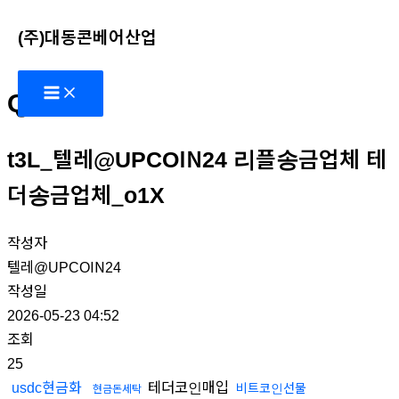
콘
(주)대동콘베어산업
텐
츠
Main
로
Q&A
Menu
건
너
t3L_텔레@UPCOIN24 리플송금업체 테
뛰
기
더송금업체_o1X
작성자
텔레@UPCOIN24
작성일
2026-05-23 04:52
조회
25
테더코인매입
usdc현금화
비트코인선물
현금돈세탁