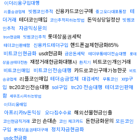
이더리움구입대행
신용카드코인구매
테
빗썸코인추적
중고오다대포통장
리플송금업체
테더코인매입
돈믹싱당일정산
더거래
빗썸코
코인추적피하는방법
자금믹싱문의
인추적
롯데상품권세탁
빗썸코인추적
tron현금화
핸드폰결제현금화85%
신용카드테더구입
테더코인판매함
usdt현금화
비트코인현금화
금은돈세탁
테더무통테더전송대행
롯데
재정거래현금화대행사
비트코인개인거래
환치기
상품권테더전환
카드로코인구매가능한곳
비트코인매입
비트코인전송대행
비트
리플코인매입
테더송금업체
대검세탁
xrp구
무통코인
송금업체
trc20코인전송대행
입
sol구입
trc20 전송대행
테더코인판매
함
세무조사피하는방법
이더리움매입
해외선물현금인출
아프리카tv돈믹싱
오다집수수료
코인 손대손
돈현금화문의
모든코인
코인현금직거래
코인 체크카드
구입
정치자금현금화
롯데상품권테더구매
usdc현금화