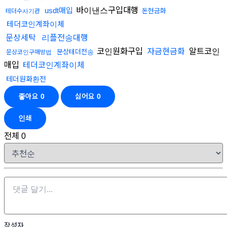
바이낸스구입대행
usdt매입
돈현금화
테더수사기관
테더코인계좌이체
문상세탁
리플전송대행
코인원화구입
알트코인
자금현금화
문상테더전송
문상코인구매방법
매입
테더코인계좌이체
테더원화환전
좋아요
0
싫어요
0
인쇄
전체
0
작성자