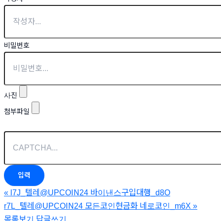
비밀번호
사진
첨부파일
«
l7J_텔레@UPCOIN24 바이낸스구입대행_d8O
r7L_텔레@UPCOIN24 모든코인현금화 네로코인_m6X
»
목록보기
답글쓰기