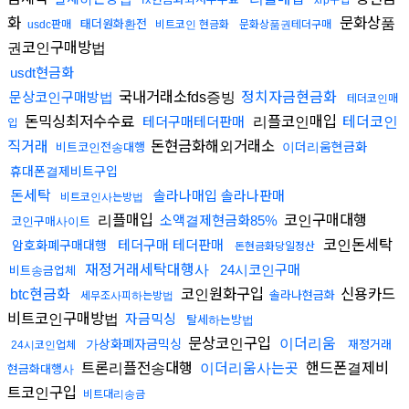
xrp구입
화
문화상품
태더원화환전
usdc판매
비트코인 현금화
문화상품권테더구매
권코인구매방법
usdt현금화
국내거래소fds증빙
문상코인구매방법
정치자금현금화
테더코인매
돈믹싱최저수수료
리플코인매입
테더구매테더판매
테더코인
입
돈현금화해외거래소
직거래
이더리움현금화
비트코인전송대행
휴대폰결제비트구입
돈세탁
솔라나매입 솔라나판매
비트코인사는방법
리플매입
코인구매대행
소액결제현금화85%
코인구매사이트
코인돈세탁
테더구매 테더판매
암호화폐구매대행
돈현금화당일정산
재정거래세탁대행사
24시코인구매
비트송금업체
코인원화구입
신용카드
btc현금화
솔라나현금화
세무조사피하는방법
비트코인구매방법
자금믹싱
탈세하는방법
문상코인구입
이더리움
가상화폐자금믹싱
재정거래
24시코인업체
트론리플전송대행
핸드폰결제비
이더리움사는곳
현금화대행사
트코인구입
비트대리송금