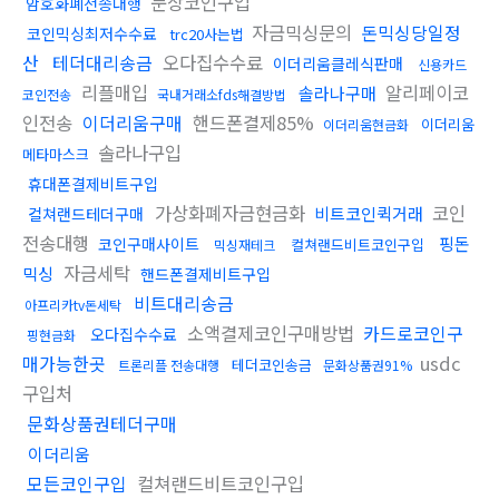
문상코인구입
암호화폐전송대행
자금믹싱문의
돈믹싱당일정
코인믹싱최저수수료
trc20사는법
산
테더대리송금
오다집수수료
이더리움클레식판매
신용카드
리플매입
알리페이코
솔라나구매
코인전송
국내거래소fds해결방법
인전송
이더리움구매
핸드폰결제85%
이더리움
이더리움현금화
솔라나구입
메타마스크
휴대폰결제비트구입
가상화폐자금현금화
코인
비트코인퀵거래
컬쳐랜드테더구매
전송대행
핑돈
코인구매사이트
컬쳐랜드비트코인구입
믹싱재테크
자금세탁
믹싱
핸드폰결제비트구입
비트대리송금
아프리카tv돈세탁
소액결제코인구매방법
카드로코인구
오다집수수료
핑현금화
매가능한곳
usdc
테더코인송금
트론리플 전송대행
문화상품권91%
구입처
문화상품권테더구매
이더리움
모든코인구입
컬쳐랜드비트코인구입