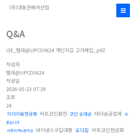
콘
(주)대동콘베어산업
텐
Mai
츠
로
Men
Q&A
건
너
i3E_텔레@UPCOIN24 개인지갑 고가매입_p9Z
뛰
기
작성자
텔레@UPCOIN24
작성일
2026-05-23 07:29
조회
24
비트코인환전
테더송금업체
이더리움현금화
코인 손대손
트
론삽니다
바이낸스구입대행
오다집
비트코인현금화
아프리카tv돈믹싱