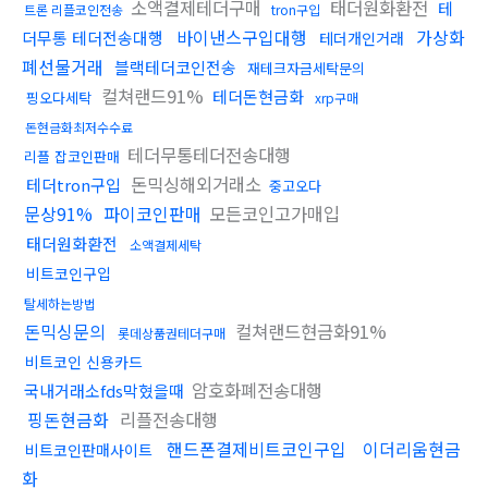
소액결제테더구매
태더원화환전
테
트론 리플코인전송
tron구입
바이낸스구입대행
가상화
더무통 테더전송대행
테더개인거래
폐선물거래
블랙테더코인전송
재테크자금세탁문의
컬쳐랜드91%
테더돈현금화
핑오다세탁
xrp구매
돈현금화최저수수료
테더무통테더전송대행
리플 잡코인판매
돈믹싱해외거래소
테더tron구입
중고오다
문상91%
파이코인판매
모든코인고가매입
태더원화환전
소액결제세탁
비트코인구입
탈세하는방법
돈믹싱문의
컬쳐랜드현금화91%
롯데상품권테더구매
비트코인 신용카드
암호화폐전송대행
국내거래소fds막혔을때
핑돈현금화
리플전송대행
핸드폰결제비트코인구입
이더리움현금
비트코인판매사이트
화