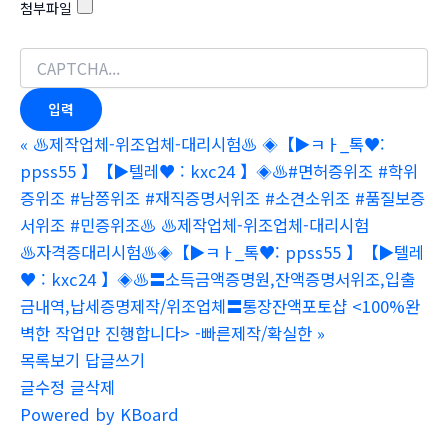
첨부파일
«
♨️제작업체-위조업체-대리시험♨️ ◈【▶ㅋㅏ_톡♥:
ppss55 】【▶텔레♥ : kxc24 】◈♨️#면허증위조 #학위
증위조 #남쯩위조 #재직증명서위조 #소견소위조 #품질보증
서위조 #민증위조♨️ ♨️제작업체-위조업체-대리시험
♨️자격증대리시험♨️◈【▶ㅋㅏ_톡♥: ppss55 】【▶텔레
♥ : kxc24 】◈♨️〓소득금액증명원,잔액증명서위조,입출
금내역,납세증명제작/위조업체〓통장잔액포토샵 <100%완
벽한 작업만 진행합니다> -빠른제작/확실한
»
목록보기
답글쓰기
글수정
글삭제
Powered by KBoard