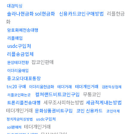
대검믹싱
솔라나현금화 sol현금화
신용카드코인구매방법
리플현금
화
암호화폐전송대행
리플매입
usdc구입처
리플송금업체
잡코인판매
문상테더전환
이더리움매입
중고오다대포통장
trc20 구매
테더개인거래
이더리움현금화
테더거래
검돈믹싱업체
컬쳐랜드비트코인구입
무통코인
리플코인파는곳
세무조사피하는방법
세금적게내는방법
트론리플전송대행
테더개인거래
문화상품권비트구입
코인 신용카드
코인이체
usdc구입처
정치자금믹싱방법
테더개인거래
sol판매처