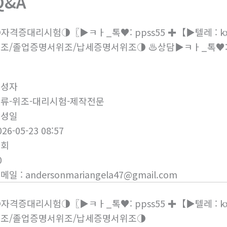
Q&A
자격증대리시험◑〖▶ㅋㅏ_톡♥: ppss55 ✚【▶텔레 : 
조/졸업증명서위조/납세증명서위조◑ ♨️상담▶ㅋㅏ_톡♥: pp
조
작성자
류-위조-대리시험-제작전문
작성일
026-05-23 08:57
조회
0
이메일
:
andersonmariangela47@gmail.com
자격증대리시험◑〖▶ㅋㅏ_톡♥: ppss55 ✚【▶텔레 : 
조/졸업증명서위조/납세증명서위조◑