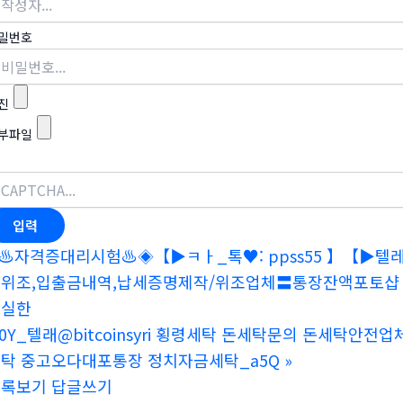
밀번호
진
부파일
♨️자격증대리시험♨️◈【▶ㅋㅏ_톡♥: ppss55 】【▶텔레
위조,입출금내역,납세증명제작/위조업체〓통장잔액포토샵 <
확실한
0Y_텔래@bitcoinsyri 횡령세탁 돈세탁문의 돈세탁
탁 중고오다대포통장 정치자금세탁_a5Q
»
목록보기
답글쓰기