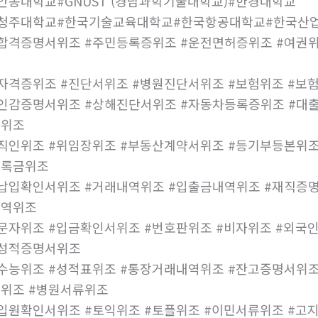
안동대학교#GNUST (경남과학기술대학교)#한경대학교
#청주대학교#한국기술교육대학교#한국항공대학교#한국산
합격증명서위조 #주민등록증위조 #운전면허증위조 #여권위
조
자격증위조 #진단서위조 #병원진단서위조 #보험위조 #보
인감증명서위조 #상해진단서위조 #자동차등록증위조 #대출
허위조
직인위조 #위임장위조 #부동산계약서위조 #등기부등본위조
등록금위조
납입확인서위조 #거래내역위조 #입출금내역위조 #재직증명
내역위조
문자위조 #입금확인서위조 #번호판위조 #비자위조 #외국
#성적증명서위조
수능위조 #성적표위조 #통장거래내역위조 #잔고증명서위조
위조 #병원서류위조
입원확인서위조 #토익위조 #토플위조 #이민서류위조 #고