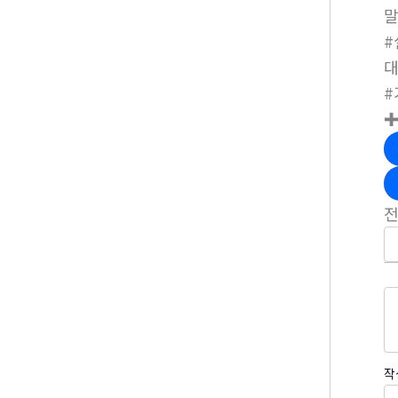
#
#
✚
작