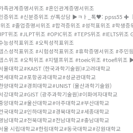
가족관계증명서위조 #혼인관계증명서위조
민증위조 #신분증위조 が톡상담 ▶ㅋㅏ_톡♥: ppss55 ✚【
위조 #졸업증명서위조 #합격증위조 #성적표위조 #학생증
JPT위조 #JLPT위조 #OPIC위조 #TEPS위조 #IELTS
수능성적표위조 #오픽성적표위조
텝스성적표위조 #시험성적표위조 #휴학증명서위조 #주민등
텝스위조 #오픽위조 #지텔프위조 #toeic위조 #toefl위조 ▶
서울대학교#KAIST (한국과학기술원)#고려대학교
#연세대학교#포항공과대학교#성균관대학교
한양대학교#경희대학교#UNIST (울산과학기술원)
서강대학교#GIST (광주과학기술원)#이화여자대학교
중앙대학교#울산대학교#아주대학교#부산대학교
건국대학교#인하대학교#경북대학교#세종대학교
영남대학교#전북대학교#전남대학교#충남대학교
서울 시립대학교#한림대학교#동국대학교#강원대학교