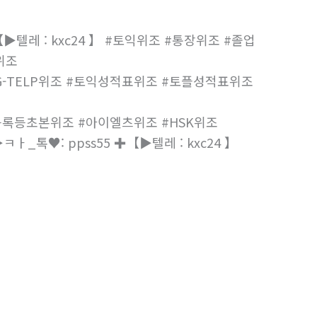
▶텔레 : kxc24 】 #토익위조 #통장위조 #졸업
위조
위조 G-TELP위조 #토익성적표위조 #토플성적표위조
록등초본위조 #아이엘츠위조 #HSK위조
ㅋㅏ_톡♥: ppss55 ✚【▶텔레 : kxc24 】