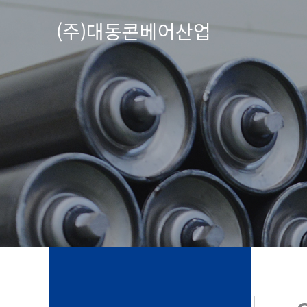
콘
(주)대동콘베어산업
텐
츠
로
건
너
뛰
기