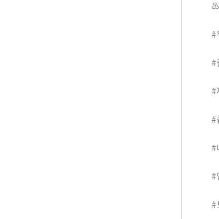
♨
#
#
#
#
#
#
#