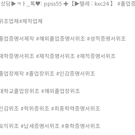
️상담▶ㅋㅏ_톡♥: ppss55 ✚【▶텔레 : kxc24 】 
위조업체#제작업체
졸업증명서제작 #해외졸업증명서위조 #성적증명서위조
재학증명서위조 #재직증명서위조 #재적증명서위조
졸업장제작 #졸업장위조 #인감증명서위조
대학교졸업장위조 #해외졸업장위조
인감위조 #학위증위조 #최종학력증명서위조
토익위조 #납세증명서위조 #휴학증명서위조