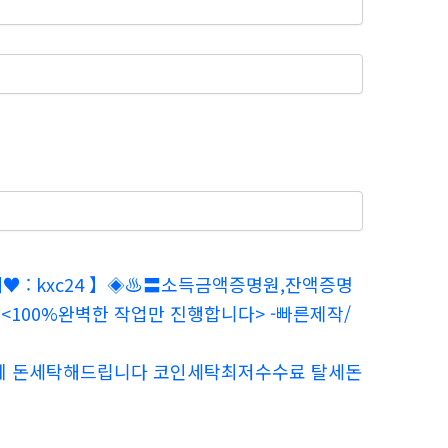
♥ : kxc24 】◈♨️〓소득금액증명원,잔액증명
100%완벽한 작업만 진행합니다> -빠른제작/
안전업체 돈세탁해드립니다 코인세탁최저수수료 탈세돈