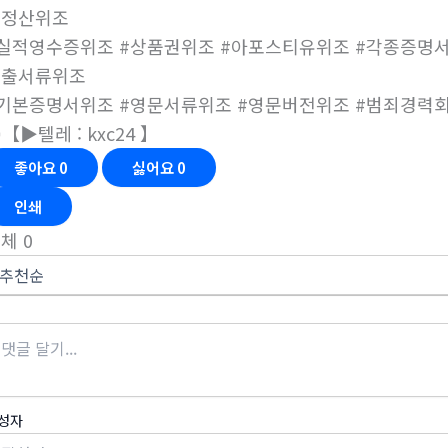
말정산위조
실적영수증위조 #상품권위조 #아포스티유위조 #각종증명서
대출서류위조
기본증명서위조 #영문서류위조 #영문버전위조 #범죄경력회보
【▶텔레 : kxc24 】
좋아요
0
싫어요
0
인쇄
전체
0
성자