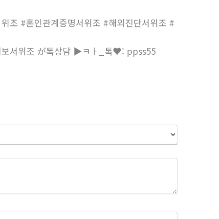
위조 #혼인관계증명서위조 #해외진단서위조 #
서위조 が톡상담 ▶ㅋㅏ_톡♥: ppss55