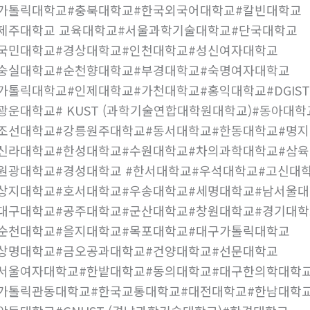
#가톨릭대학교#충북대학교#한국외국어대학교#칼빈대학교
제주대학교 교육대학교#서울과학기술대학교#단국대학교
#국민대학교#경상대학교#인천대학교#성신여자대학교
#숭실대학교#순천향대학교#부경대학교#숙명여자대학교
가톨릭대학교#인제대학교#가천대학교#홍익대학교#DGIST
광운대학교# KUST (과학기술연합대학원대학교)#동아대
#조선대학교#강릉원주대학교#동서대학교#한동대학교#명
#신라대학교#한성대학교#수원대학교#차의과학대학교#삼
원광대학교#경성대학교 #한서대학교#우석대학교#고신대
#상지대학교#호서대학교#우송대학교#세명대학교#남서울
대구대학교#공주대학교#군산대학교#창원대학교#경기대학
#순천대학교#을지대학교#목포대학교#대구가톨릭대학교
#상명대학교#금오공과대학교#건양대학교#선문대학교
#서울여자대학교#한밭대학교#동의대학교#대구한의학대학
#가톨릭관동대학교#한국교통대학교#대전대학교#한남대학