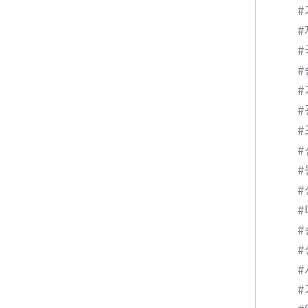
#
#
#
#
#