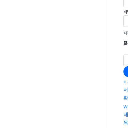
비
사
첨
«
서
w
세