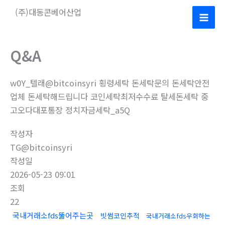
콘
(주)대동콘베어산업
텐
Mai
츠
로
Men
Q&A
건
너
w0Y_텔래@bitcoinsyri 횡령세탁 돈세탁문의 돈세탁안전
뛰
업체 돈세탁해드립니다 코인세탁최저수수료 탈세돈세탁 중
기
고오다대포통장 정치자금세탁_a5Q
작성자
TG@bitcoinsyri
작성일
2026-05-23 09:01
조회
22
국내거래소fds뚫어주는곳
빗썸코인추적
국내거래소fds우회하는