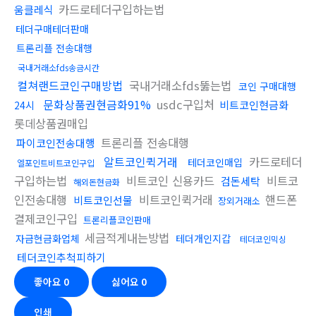
카드로테더구입하는법
움클레식
테더구매테더판매
트론리플 전송대행
국내거래소fds송금시간
컬쳐랜드코인구매방법
국내거래소fds뚫는법
코인 구매대행
문화상품권현금화91%
usdc구입처
비트코인현금화
24시
롯데상품권매입
트론리플 전송대행
파이코인전송대행
알트코인퀵거래
카드로테더
테더코인매입
엘포인트비트코인구입
구입하는법
비트코인 신용카드
비트코
검돈세탁
해외돈현금화
인전송대행
비트코인퀵거래
핸드폰
비트코인선물
장외거래소
결제코인구입
트론리플코인판매
세금적게내는방법
자금현금화업체
테더개인지갑
테더코인믹싱
테더코인추척피하기
좋아요
0
싫어요
0
인쇄