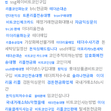
ssg페이비트코인구입
법
btc현금화
테더손대손
리플코인파는곳
트론리플전송대행
언더돈믹싱
tron구매대행
재정거래현금화대행사
자금믹싱문의
비트코인체크카드
이더리움전송
trc20 판매
테더매입
이더리움파는곳
가상화폐선물거래
테더수사기관
돈
이더리움매입
리플송금업체
세탁당일정산
usdt매입
돈믹싱해드립니다
아프리카tv돈세탁
코인추적피하는방법
암호화폐전
테더손대손
비트코인 카드구매
송대행
코인이체
리플현금화
비트코인선물
바이낸스구입대행
롯데상품권비트코인
핑믹싱
usdt판매대행
구입
테더최저수수료
이더
비트코인전송대행
솔라나현금화
리움 리플
검돈믹싱문의
검돈현금화업체
국내거래소fds시
간
밈코인삽니다
돈믹싱최저수수료
블테판매
국내거래소fds막혔을때
비트코인사는방법
이더
테더전송대행
탈세돈현금화
리움클레식사는곳
리플코인판매
비트코인구입