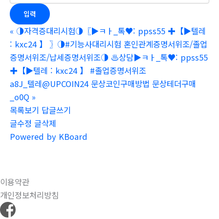
«
◑자격증대리시험◑〖▶ㅋㅏ_톡♥: ppss55 ✚【▶텔레
: kxc24 】 〗◑#기능사대리시험 혼인관계증명서위조/졸업
증명서위조/납세증명서위조◑ ♨️상담▶ㅋㅏ_톡♥: ppss55
✚【▶텔레 : kxc24 】 #졸업증명서위조
a8J_텔레@UPCOIN24 문상코인구매방법 문상테더구매
_o0Q
»
목록보기
답글쓰기
글수정
글삭제
Powered by KBoard
이용약관
개인정보처리방침