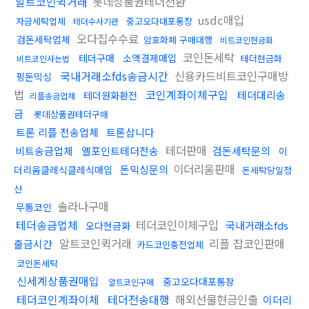
알트코인퀵거래
롯데상품권테더전환
usdc매입
자금세탁업체
중고오다대포통장
테더수사기관
오다집수수료
검돈세탁업체
암호화폐 구매대행
비트코인현금화
코인돈세탁
테더구매
소액결제매입
테더현금화
비트코인사는법
국내거래소fds송금시간
신용카드비트코인구매방
핑돈믹싱
법
코인계좌이체구입
테더대리송
테더원화환전
리플송금업체
금
롯데상품권테더구매
트론 리플 전송업체
트론삽니다
테더판매
비트송금업체
엘포인트테더전송
검돈세탁문의
이
이더리움판매
돈믹싱문의
더리움클레식클레식매입
돈세탁당일정
산
솔라나구매
무통코인
테더송금업체
테더코인이체구입
국내거래소fds
오다현금화
알트코인퀵거래
리플 잡코인판매
출금시간
카드코인충전업체
코인돈세탁
신세계상품권매입
중고오다대포통장
알트코인구매
테더코인계좌이체
테더전송대행
해외선물현금인출
이더리