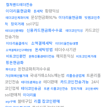
컬쳐랜드테더전송
이더리움현금화
횡령믹싱
돈세탁
문상현금화91%
이더리움현금화
빗썸코인추
테더코인계좌이체
sol구입
장외거래
적
신용카드현금화수수료
카드코인
테더코인믹싱
테더코인판매함
전송가능
소액결제세탁
이더리움클레식
이더리움전송대행
돈세탁방법
테더수사기관
소액결제코인구매방법
해외돈믹싱
비트코인환전
문화상품권테더전송
비트코인퀵거래
핑돈현금화
돈현금화최저수수료
파이코인
국내거래소fds깨는법
트론리플
리플송금업체
가상화폐선물거래
코인전송
테더판매
카드코인전송가능
24시
테더트론파는곳
코인업체
테더코인송금
트론 리플코인전송
장외거래
코인돈세탁
sol판매처
이더리움
블테구입
리플 잡코인판매
xrp구매