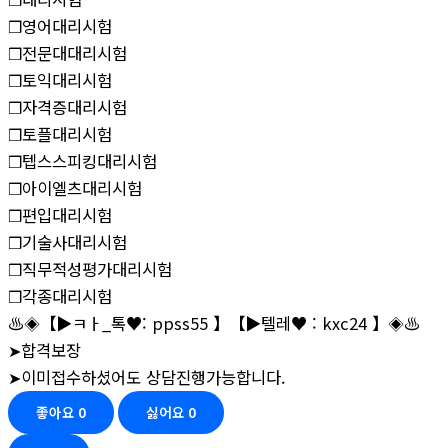
❒영어대리시험
❒전문대대리시험
❒토익대리시험
❒자격증대리시험
❒토플대리시험
❒텝스스피킹대리시험
❒아이엘츠대리시험
❒편입대리시험
❒기술사대리시험
❒직무적성평가대리시험
❒각종대리시험
♨️◈【▶ㅋㅏ_톡♥: ppss55 】【▶텔레♥ : kxc24 】◈♨️
➤합격보장
➤이미접수하셨어도 상담진행가능합니다.
좋아요
0
싫어요
0