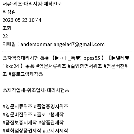
서류-위조-대리시험-제작전문
작성일
2026-05-23 10:44
조회
22
이메일
:
andersonmariangela47@gmail.com
♨️자격증대리시험 ♨️◈【▶ㅋㅏ_톡♥: ppss55 】【▶텔레♥
: kxc24 】◈♨️ #영문서류위조 #졸업증명서위조 #영문버전위
조 #홀로그램제작♨️
♨️제작업체-위조업체-대리시험♨️
#영문서류위조 #졸업증명서위조
#영문버전위조 #홀로그램제작
#품질보증서제작 #상품권제작
#백화점상품권제작 #고지서제작