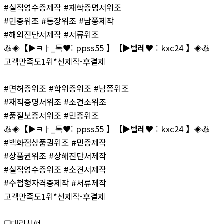
#실적영수증제작 #재학증명서위조
#민증위조 #통장위조 #남쯩제작
#해외진단서제작 #서류위조
♨️◈【▶ㅋㅏ_톡♥: ppss55 】【▶텔레♥ : kxc24 】◈♨️
고객만족도1위*선제작-후결제
#면허증위조 #학위증위조 #남쯩위조
#재직증명서위조 #소견소위조
#품질보증서위조 #민증위조
♨️◈【▶ㅋㅏ_톡♥: ppss55 】【▶텔레♥ : kxc24 】◈♨️
#백화점상품권위조 #민증제작
#상품권위조 #상해진단서제작
#실적영수증위조 #소견서제작
#수첩형자격증제작 #서류제작
고객만족도1위*선제작-후결제
❒대리시험