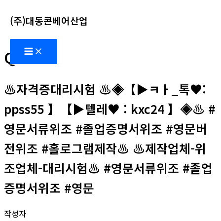
콘
(주)대동콘베어산업
텐
츠
Main
로
Q&A
Menu
건
너
♨️자격증대리시험 ♨️◈【▶ㅋㅏ_톡♥:
뛰
기
ppss55 】【▶텔레♥ : kxc24 】◈♨️ #
영문서류위조 #졸업증명서위조 #영문버
전위조 #홀로그램제작♨️ ♨️제작업체-위
조업체-대리시험♨️ #영문서류위조 #졸업
증명서위조 #영문
작성자