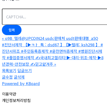
«
o9B_텔레@UPCOIN24 usdc판매처 usdt판매대행_a5Q
#진단서제작 【▶ㅋㅏ_톡 : dsd67 】【▶텔레: ksh298 】 #
진단서위조 #주민등록증제작 #운전면허증제작 #병원진단서제
작 #졸업증명서제작 ✍국내최고퀄리티!▶-대리-위조-제작-▶8
년경력~안전보장 ✍믿고맡겨주
»
목록보기
답글쓰기
글수정
글삭제
Powered by KBoard
이용약관
개인정보처리방침