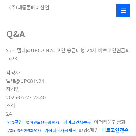
콘
(주)대동콘베어산업
텐
Mai
츠
로
Men
Q&A
건
너
x6F_텔레@UPCOIN24 코인 송금대행 24시 비트코인현금화
뛰
_e2K
기
작성자
텔레@UPCOIN24
작성일
2026-05-23 22:40
조회
24
이더리움현금화
xrp구입
파이코인사는곳
컬쳐랜드현금화91%
usdc매입
비트코인전송
가상화폐자금세탁
문화상품권현금화91%