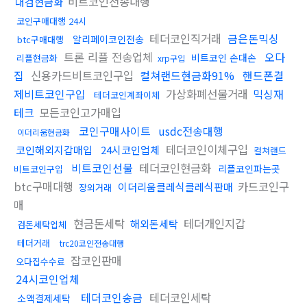
비트코인전송대행
대검현금화
코인구매대행 24시
테더코인직거래
금은돈믹싱
알리페이코인전송
btc구매대행
트론 리플 전송업체
오다
비트코인 손대손
리플현금화
xrp구입
집
신용카드비트코인구입
컬쳐랜드현금화91%
핸드폰결
제비트코인구입
가상화폐선물거래
믹싱재
테더코인계좌이체
테크
모든코인고가매입
코인구매사이트
usdc전송대행
이더리움현금화
테더코인이체구입
코인해외지갑매입
24시코인업체
컬쳐랜드
비트코인선물
테더코인현금화
리플코인파는곳
비트코인구입
btc구매대행
카드코인구
이더리움클레식클레식판매
장외거래
매
현금돈세탁
테더개인지갑
해외돈세탁
검돈세탁업체
테더거래
trc20코인전송대행
잡코인판매
오다집수수료
24시코인업체
테더코인송금
테더코인세탁
소액결제세탁