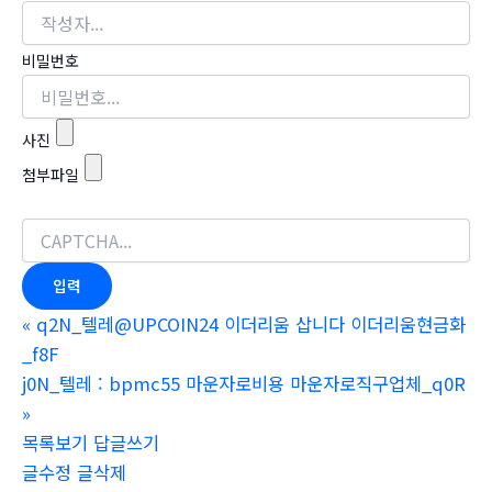
비밀번호
사진
첨부파일
«
q2N_텔레@UPCOIN24 이더리움 삽니다 이더리움현금화
_f8F
j0N_텔레 : bpmc55 마운자로비용 마운자로직구업체_q0R
»
목록보기
답글쓰기
글수정
글삭제