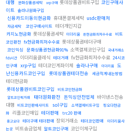
대행
롯데상품권비트구입
코인구매사
문화상품권세탁
xrp구매
이트
솔라나원화구입
신용카드미동의현금화
휴대폰결제세탁
usdc판매처
테더개인지갑
코인구매사이트
자금세탁
롯데상품권세탁
카지노현금화
비트
이더리움
돈현금화최저수수료
롯데상품권테더구매
fx현금화최저수수료
코인환전
소액결제코인구입
코인믹싱
문화상품권현금화91%
국내거래소
이더리움클레식
fx현금화최저수수료
테더거래
24시코
fds시간
xrp구입
테더코인계좌이체
솔라나구매
도
인구매
이더리움
난신용카드코인구입
롯데상품권테더전송
세금적게내는방법
테더현금화
롯데상품권비트코인구입
비트코인현금화
태더원화환전
돈믹싱안전업체
바이낸스전송
알트코인퀵거래
대행
sol구입
비트코인판매사이트
소액결제비트구입
핑오다현금
리플코인매입
테더판매
trc20 판매
화
장외거래소
테더구매 테더판매
테더코인판매
이더리움사
중고오다
비트송금업체
코인이체구입
알트코인구매
는곳