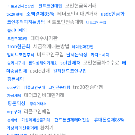
코인현금직거래
알트코인매입
비트코인사는방법
소액결제85%
테더코인비대면거래
usdc현금화
trc20 판매
비트코인전송대행
코인추적피하는방법
비트코인구입
솔라나매입
테더수사기관
코인구매대행
tron현금화
세금적게내는방법
테더원화환전
비트코인구입
탈세돈믹싱
업비트코인추적
카지노세탁
sol판매처
코인현금화수수료
테
솔라나구매
돈믹싱해외거래소
usdc판매
더송금업체
컬쳐랜드코인구입
핑돈세탁
trc20전송대행
sol구입
리플코인구매
코인전송대행
테더코인비대면거래
자금세탁
핑돈믹싱
장외거래소
리플코인매입
xrp구매
휴대폰결제85%
핸드폰결제테더전송
가상화폐선물거래
돈세탁
환치기
가상화폐선물거래