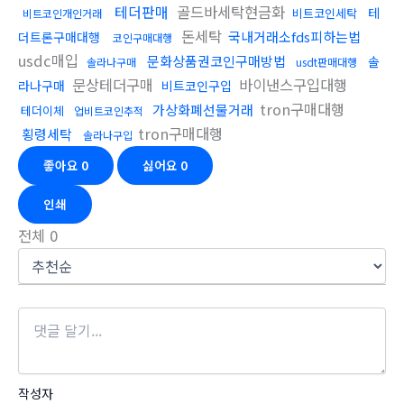
테더판매
골드바세탁현금화
테
비트코인세탁
비트코인개인거래
돈세탁
국내거래소fds피하는법
더트론구매대행
코인구매대행
usdc매입
문화상품권코인구매방법
솔
솔라나구매
usdt판매대행
문상테더구매
바이낸스구입대행
라나구매
비트코인구입
tron구매대행
가상화폐선물거래
테더이체
업비트코인추적
tron구매대행
횡령세탁
솔라나구입
좋아요
0
싫어요
0
인쇄
전체
0
작성자