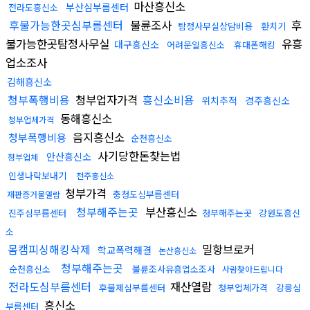
마산흥신소
부산심부름센터
전라도흥신소
후불가능한곳심부름센터
불륜조사
후
탐정사무실상담비용
환치기
불가능한곳탐정사무실
유흥
대구흥신소
어려운일흥신소
휴대폰해킹
업소조사
김해흥신소
청부폭행비용
청부업자가격
흥신소비용
위치추적
경주흥신소
동해흥신소
청부업체가격
음지흥신소
청부폭행비용
순천흥신소
사기당한돈찾는법
안산흥신소
청부업체
인생나락보내기
전주흥신소
청부가격
충청도심부름센터
재판증거물열람
청부해주는곳
부산흥신소
진주심부름센터
청부해주는곳
강원도흥신
소
몸캠피싱해킹삭제
밀항브로커
학교폭력해결
논산흥신소
청부해주는곳
순천흥신소
불륜조사유흥업소조사
사람찾아드립니다
전라도심부름센터
재산열람
후불제심부름센터
청부업체가격
강릉심
흥신소
부름센터