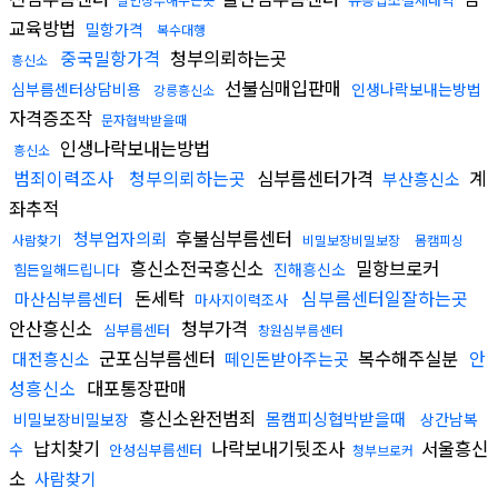
교육방법
밀항가격
복수대행
중국밀항가격
청부의뢰하는곳
흥신소
선불심매입판매
심부름센터상담비용
인생나락보내는방법
강릉흥신소
자격증조작
문자협박받을때
인생나락보내는방법
흥신소
범죄이력조사
청부의뢰하는곳
심부름센터가격
계
부산흥신소
좌추적
후불심부름센터
청부업자의뢰
사람찾기
비밀보장비밀보장
몸캠피싱
흥신소전국흥신소
밀항브로커
진해흥신소
힘든일해드립니다
돈세탁
심부름센터일잘하는곳
마산심부름센터
마사지이력조사
안산흥신소
청부가격
심부름센터
창원심부름센터
군포심부름센터
복수해주실분
안
대전흥신소
떼인돈받아주는곳
성흥신소
대포통장판매
흥신소완전범죄
몸캠피싱협박받을때
비밀보장비밀보장
상간남복
납치찾기
나락보내기뒷조사
서울흥신
수
안성심부름센터
청부브로커
소
사람찾기