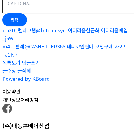
«
u3D_텔레그램@bitcoinsyri 이더리움현금화 이더리움매입
_j6W
m4J_텔레@CASHFILTER365 테더코인판매 코인구매 사이트
_a1K
»
목록보기
답글쓰기
글수정
글삭제
Powered by KBoard
이용약관
개인정보처리방침
(주)대동콘베어산업