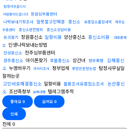
탐정사무실디시
창원심부름센터
사람찾아드립니다
말못할고민해결
흥신소
나락보내기뒷조사
유흥업소출입내역
파주심
흥신소완전범죄
흥신소상담비용
부름센터
창원흥신소
밀항비용
양산흥신소
흥신소비용
유괴찾기
대포폰매
인생나락보내는방법
입
전주심부름센터
안성흥신소
아이폰찾기
상간녀
김해흥신
경주흥신소
후불흥신소
청부폭행
소
누명씌우기
청부업체
탐정사무실일
못받은돈받는법
마사지조사
잘하는곳
고민바로해결흥신소
밀항비용
논산흥신
불륜조사유흥업소조사
소
조선족청부
텔레그램추적
보복대행
좋아요
0
싫어요
0
인쇄
전체
0