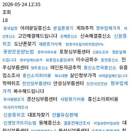
2026-05-24 12:35
조회
18
어려운일흥신소
계좌추적
분실폰찾기
청부업체가격
중국밀항
마
고민해결해드립니다
신속해결흥신소
신분증
김해흥신소
산흥신소
위조
도난폰찾기
재판증거삭제
탐정사무실의뢰위험성0%
못받은돈받는법
포항심부름센터
힘든일해
청부의뢰비용
신용도조회
미수금회수
전
드립니다
유흥업소출입내역
춘천흥신소
청부업체브로커
주심부름센터
떼인돈자금추적
유흥
흥신소전국흥신소
청주흥신소
업소조사
살인청부가격
흥신소의뢰비용
복수대행
어려운일해드립니다
학력위조
안성심부름센터
청부업체
천안심부름센터
상간녀상간남
가격
복수해드립니다
경산심부름센터
흥신소의뢰비용
사람찾기비용
회사평판조작
마사지이력조사
신분증위조
대포차찾기
선불유심판매
동해흥신소
대
인생망가뜨리는법
결혼전재산조사
비밀보장비밀보장
전심부름센터
울산심부름센터
참
유흥업소결제내역
살인청부해주는곳