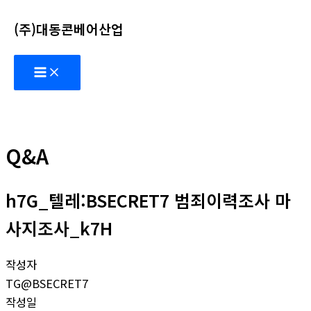
콘
(주)대동콘베어산업
텐
츠
Main
로
Menu
건
너
뛰
기
Q&A
h7G_텔레:BSECRET7 범죄이력조사 마
사지조사_k7H
작성자
TG@BSECRET7
작성일