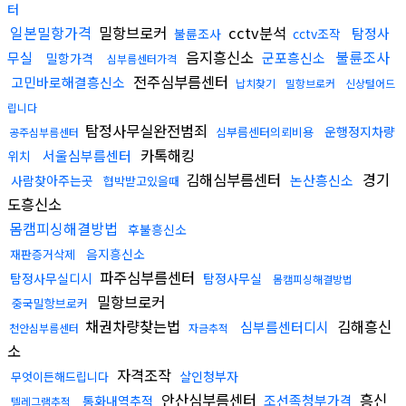
터
일본밀항가격
밀항브로커
cctv분석
탐정사
불륜조사
cctv조작
음지흥신소
불륜조사
무실
군포흥신소
밀항가격
심부름센터가격
전주심부름센터
고민바로해결흥신소
납치찾기
밀항브로커
신상털어드
립니다
탐정사무실완전범죄
운행정지차량
심부름센터의뢰비용
공주심부름센터
카톡해킹
서울심부름센터
위치
김해심부름센터
경기
논산흥신소
사람찾아주는곳
협박받고있을때
도흥신소
몸캠피싱해결방법
후불흥신소
음지흥신소
재판증거삭제
파주심부름센터
탐정사무실디시
탐정사무실
몸캠피싱해결방법
밀항브로커
중국밀항브로커
채권차량찾는법
김해흥신
심부름센터디시
천안심부름센터
자금추적
소
자격조작
살인청부자
무엇이든해드립니다
안산심부름센터
흥신
조선족청부가격
통화내역추적
텔레그램추적