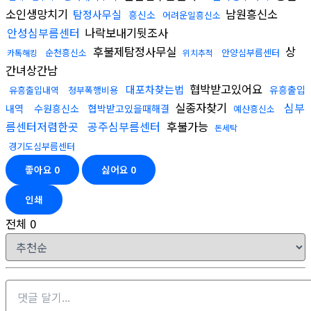
소인생망치기
남원흥신소
탐정사무실
흥신소
어려운일흥신소
안성심부름센터
나락보내기뒷조사
후불제탐정사무실
상
순천흥신소
안양심부름센터
카톡해킹
위치추적
간녀상간남
협박받고있어요
대포차찾는법
유흥출입
유흥출입내역
청부폭행비용
실종자찾기
심부
내역
수원흥신소
협박받고있을때해결
예산흥신소
름센터저렴한곳
공주심부름센터
후불가능
돈세탁
경기도심부름센터
좋아요
0
싫어요
0
인쇄
전체
0