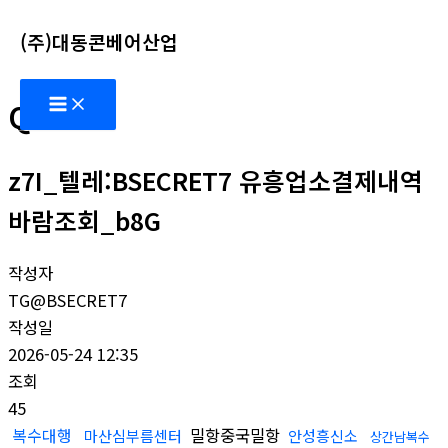
콘
(주)대동콘베어산업
텐
츠
Main
로
Q&A
Menu
건
너
z7I_텔레:BSECRET7 유흥업소결제내역
뛰
기
바람조회_b8G
작성자
TG@BSECRET7
작성일
2026-05-24 12:35
조회
45
복수대행
밀항중국밀항
마산심부름센터
안성흥신소
상간남복수