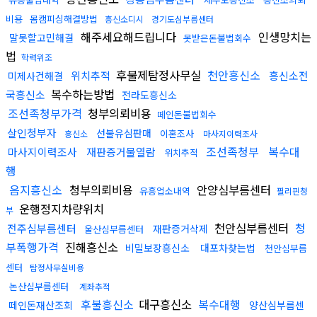
비용
몸캠피싱해결방법
흥신소디시
경기도심부름센터
해주세요해드립니다
인생망치는
말못할고민해결
못받은돈불법회수
법
학력위조
후불제탐정사무실
천안흥신소
위치추적
흥신소전
미제사건해결
복수하는방법
국흥신소
전라도흥신소
조선족청부가격
청부의뢰비용
떼인돈불법회수
살인청부자
선불유심판매
이혼조사
흥신소
마사지이력조사
조선족청부
복수대
마사지이력조사
재판증거물열람
위치추적
행
음지흥신소
청부의뢰비용
안양심부름센터
유흥업소내역
필리핀청
운행정지차량위치
부
천안심부름센터
청
전주심부름센터
재판증거삭제
울산심부름센터
부폭행가격
진해흥신소
비밀보장흥신소
대포차찾는법
천안심부름
센터
탐정사무실비용
논산심부름센터
계좌추적
후불흥신소
대구흥신소
복수대행
떼인돈재산조회
양산심부름센