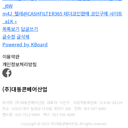
_j6W
m4J_텔레@CASHFILTER365 테더코인판매 코인구매 사이트
_a1K
»
목록보기
답글쓰기
글수정
글삭제
Powered by KBoard
이용약관
개인정보처리방침
(주)대동콘베어산업
회사명: (주)대동콘베어산업 대표자: 이인구
사업자등록번호: 514-81-83324
주소: 42922 대구 달성군 다사읍 세천리 260
전화: 053-587-6063
핸드폰: 010-7512-0894
팩스: 053-591-6065
Copyright © 2025 (주)대동콘베어산업. All rights reserved.