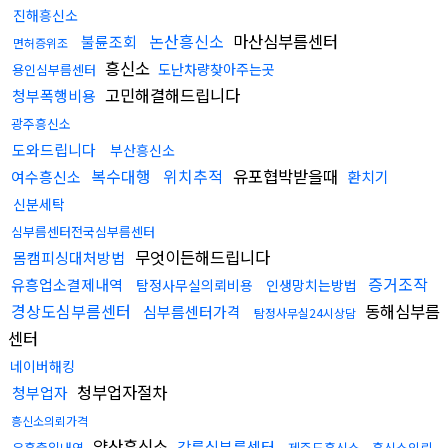
진해흥신소
논산흥신소
마산심부름센터
불륜조회
면허증위조
흥신소
도난차량찾아주는곳
용인심부름센터
고민해결해드립니다
청부폭행비용
광주흥신소
도와드립니다
부산흥신소
복수대행
위치추적
유포협박받을때
여수흥신소
환치기
신분세탁
심부름센터전국심부름센터
무엇이든해드립니다
몸캠피싱대처방법
증거조작
유흥업소결제내역
탐정사무실의뢰비용
인생망치는방법
경상도심부름센터
동해심부름
심부름센터가격
탐정사무실24시상담
센터
네이버해킹
청부업자절차
청부업자
흥신소의뢰가격
양산흥신소
강릉심부름센터
유흥출입내역
제주도흥신소
흥신소의뢰