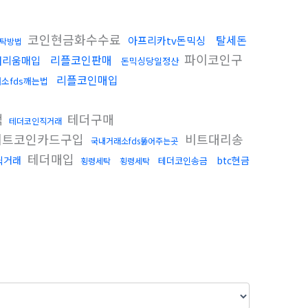
코인현금화수수료
탈세돈
아프리카tv돈믹싱
탁방법
파이코인구
리플코인판매
더리움매입
돈믹싱당일정산
리플코인매입
소fds깨는법
적
테더구매
테더코인직거래
트코인카드구입
비트대리송
국내거래소fds뚫어주는곳
테더매입
퀵거래
btc현금
테더코인송금
횡령세탁
횡령세탁