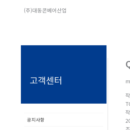
콘
(주)대동콘베어산업
텐
츠
로
건
너
뛰
기
고객센터
m
T
공지사항
2