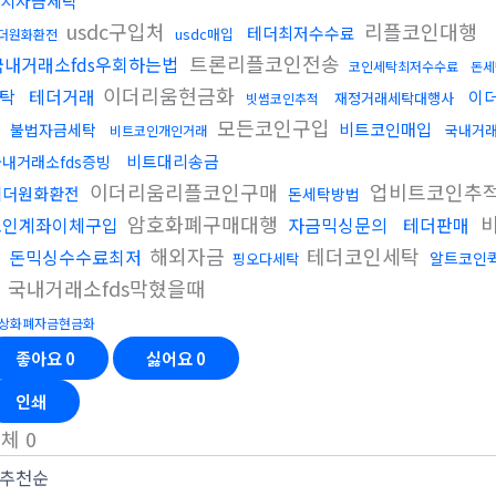
치자금세탁
usdc구입처
리플코인대행
테더최저수수료
usdc매입
더원화환전
트론리플코인전송
국내거래소fds우회하는법
코인세탁최저수수료
돈세
이더리움현금화
탁
테더거래
이
재정거래세탁대행사
빗썸코인추적
입
모든코인구입
비트코인매입
불법자금세탁
국내거래
비트코인개인거래
비트대리송금
국내거래소fds증빙
이더리움리플코인구매
업비트코인추
테더원화환전
돈세탁방법
암호화폐구매대행
비
코인계좌이체구입
자금믹싱문의
테더판매
금
해외자금
테더코인세탁
돈믹싱수수료최저
알트코인
핑오다세탁
국내거래소fds막혔을때
상화폐자금현금화
좋아요
0
싫어요
0
인쇄
전체
0