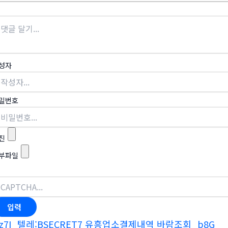
성자
밀번호
진
부파일
z7I_텔레:BSECRET7 유흥업소결제내역 바람조회_b8G