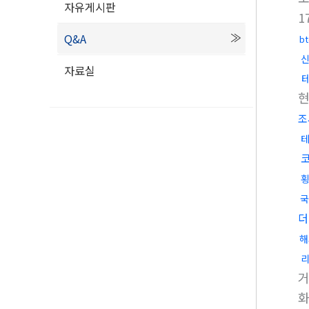
자유게시판
1
Q&A
b
자료실
조
국
더
해