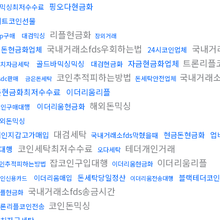
핑오다현금화
믹싱최저수수료
비트코인선물
리플현금화
rp구매
대검믹싱
장외거래
국내거래소fds우회하는법
국내거
검돈현금화업체
24시코인업체
트론리플
자금현금화업체
골드바믹싱믹싱
대검현금화
치자금세탁
코인추적피하는방법
국내거래소
돈세탁안전업체
sdc판매
금은돈세탁
돈현금화최저수수료
이더리움리플
해외돈믹싱
이더리움현금화
코인구매대행
외돈믹싱
대검세탁
개인지갑고가매입
현금돈현금화
업
국내거래소fds막혔을때
코인세탁최저수수료
테더개인거래
대행
오다세탁
잡코인구입대행
이더리움리플
인추적피하는방법
이더리움현금화
돈세탁당일정산
블랙테더코인
이더리움매입
인신용카드
이더리움전송대행
국내거래소fds송금시간
플현금화
코인돈믹싱
론리플코인전송