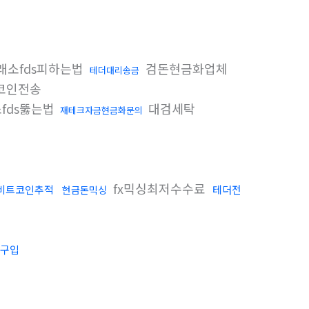
래소fds피하는법
검돈현금화업체
테더대리송금
코인전송
fds뚫는법
대검세탁
재테크자금현금화문의
fx믹싱최저수수료
비트코인추적
테더전
현금돈믹싱
구입