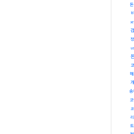
돈
x
정
u
해
송
코
코
리
트