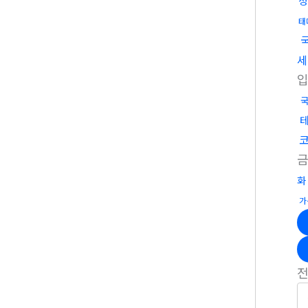
정
태
세
화
가