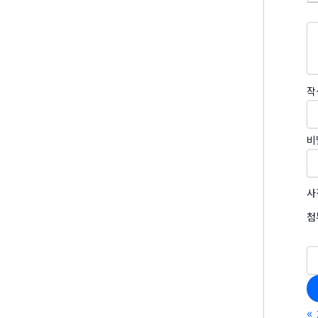
작
비
사
첨
«