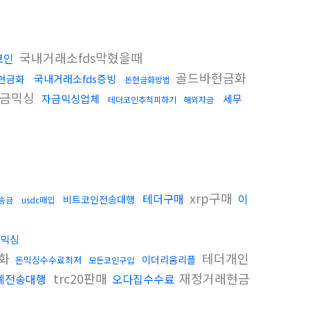
국내거래소fds막혔을때
코인
골드바현금화
국내거래소fds증빙
현금화
돈현금화방법
자금믹싱
자금믹싱업체
세무
테더코인추척피하기
해외자금
xrp구매
테더구매
이
비트코인전송대행
송금
usdc매입
믹싱
금화
테더개인
이더리움리플
돈믹싱수수료최저
모든코인구입
trc20판매
재정거래현금
폐전송대행
오다집수수료