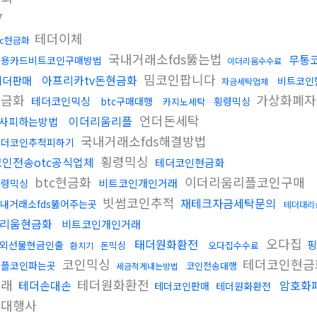
7
테더이체
tc현금화
국내거래소fds뚫는법
무통
신용카드비트코인구매방법
이더리움수수료
밈코인팝니다
아프리카tv돈현금화
테더판매
비트코인
자금세탁업체
현금화
가상화폐
테더코인믹싱
btc구매대행
횡령믹싱
카지노세탁
언더돈세탁
이더리움리플
사피하는방법
국내거래소fds해결방법
테더코인추척피하기
횡령믹싱
코인전송otc공식업체
테더코인현금화
btc현금화
이더리움리플코인구매
비트코인개인거래
횡령믹싱
빗썸코인추적
재테크자금세탁문의
내거래소fds뚫어주는곳
테더대리
리움현금화
비트코인개인거래
오다집
태더원화환전
핑
외선물현금인출
돈믹싱
오다집수수료
환치기
코인믹싱
테더코인현
리플코인파는곳
코인전송대행
세금적게내는방법
거래
테더원화환전
테더손대손
암호화
테더코인판매
테더원화환전
화대행사