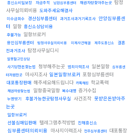
탐정
흥신소비밀보장
자금추적
채권차량찾아주는곳
남원심부름센터
사무실의뢰비용
도와주세요해결사
안양심부름센
경산심부름센터
미수금회수
과거조사과거기록조사
터
밀항
흥신소상담비용
밀항브로커
후불가능
용인심부름센터
결혼
탐정사무실의뢰비용
미제사건해결
제주도흥신소
탐정사무실디시
전과거조사
말못할고민상담
청부해주는곳
일본밀항
사기당한돈찾는법
범죄이력조사
심부름센
마사지조사
일본밀항브로커
포항심부름센터
터저렴한곳
해주세요해드립니다
학교폭력
대포통장판매
카톡해킹
밀항중국밀항
증거수집
복수대행
채권차량찾는법
사건조작
못받은돈받아주
후불가능한곳탐정사무실
누명벗기
는곳
밀항브로커
텔레그램추적방법
선불심매입판매
진해흥신소
심부름센터의뢰비용
마사지이력조사
대포통장
전주심부름센터