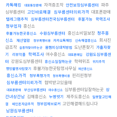
카톡해킹
자격증조작
파주
안전보장심부름센터
대포통장판매
심부름센터
고민바로해결
심부름센터의뢰가격
대포폰판매
텔레그램추적
심부름센터전국심부름센터
후불가능
학력조사
청부업자
흥신소
흥신소비밀보장
청주흥
수원심부름센터
후불가능한곳흥신소
신소
회사진
재산열람
카카오톡해킹
신속해결흥신소
청부폭행비용
급조작
도난폰찾기
가출자찾
몸캠피싱대처방법
실종자찾아주는곳
학력조사
여수흥신소
기
강원도심부름센
리뷰악플
대포폰매입
강원도심부름센터
학력위조
터
흥신소일잘하는곳
위치추적
후불가능한곳탐정사무실
행방불명사람찾기
예산흥신소
흥신소가격
핀리핀청부
청부폭행가격
청부폭행비용
심부름센터의뢰가격
협박받고있을때
심부름센터일잘하는곳
상
부산심부름센터
대포폰판매
여수흥신소
간녀상간남
김해흥신소
제주도흥신소
누명벗기
말못할고민해
고민해결해드립니다
청부업체브로커
결
떼인돈자금추적
남원심부름센터