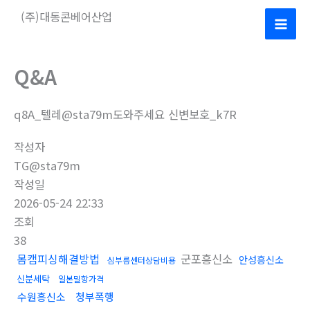
콘
(주)대동콘베어산업
텐
Mai
츠
로
Men
Q&A
건
너
q8A_텔레@sta79m도와주세요 신변보호_k7R
뛰
기
작성자
TG@sta79m
작성일
2026-05-24 22:33
조회
38
몸캠피싱해결방법
군포흥신소
안성흥신소
심부름센터상담비용
신분세탁
일본밀항가격
수원흥신소
청부폭행