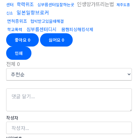
인생망가뜨리는법
학력위조
센터
심부름센터일잘하는곳
제주도흥
일본밀항브로커
신소
면허증위조
협박받고있을때해결
심부름센터디시
몸캠피싱해킹삭제
학교폭력
좋아요
0
싫어요
0
인쇄
전체
0
작성자