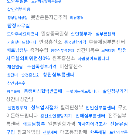
도와주실분
도난차량찾아주는곳
살인청부비용
못받은돈자금추적
청부업체상담
리뷰공격
탐정사무실
밀항중국밀항
살인청부자
도와주세요해결사
심부름센터
안성흥신소
후불제심부름센터
가출찾아드립니다
중국밀항가격
증거수집
상간녀복수
탐정
배트남청부
청주심부름센터
보복대행
사무실의뢰위험성0%
원주흥신소
사람찾아드립니다
마산흥신소
조선족청부가격
재산열람
창원심부름센터
상간녀
순천흥신소
상간남복수
몸캠피싱협박받을때
살인청부가격
무엇이든해드립니다
청부폭행
상간녀상간남
청부업자절차
필리핀청부
무엇
천안심부름센터
살인청부자
이든해드립니다
전주심부
진해심부름센터
흥신소인생망치기
름센터
배트남청부
일본밀항가격
선불유심
마사지이력조사
구입
참교육방법
대포통장판매
학폭해결
신분세탁
포항심부름