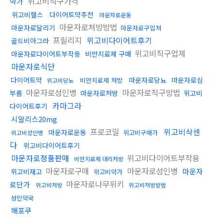
위고비직구가격
약가
위고비헬스
다이어트약추천
마운자로운동
마운자로처방방법
마운자로달리기
마운자로구입처
프릴리지
위고비다이어트후기
골드비아그라
위고비직구업체
마운자로다이어트부작용
비만치료제 구매
마운자로식단
다이어트약
마운자로당뇨
마운자로심
비만치료제 처방
위고비당뇨
마운자로성인병
마운자로직구방법
부름
마운자로처방
위고비
카마그라
다이어트후기
시알리스20mg
프로코밀
위고비삭센
마운자로운동
위고비구매가
위고비성인병
다
위고비다이어트후기
마운자로정품판매
위고비다이어트부작용
비만치료제 대리처방
마운자로구매
마운자로성인병
마운자
위고비재고
위고비약가
마운자로나무위키
로단가
위고비처방
위고비처방방법
성인약국
해포쿠