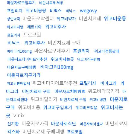
마운자로구입후기
비만치료제 처방
wegovy
위고비용량
프릴리지
비맥스
비닉스
마운자로삭센다
비만치료제
위고비운동
위고비약가
성인약국
위고비주사
레트비아
위고비처방
프로코밀
프릴리지
비만치료제 구매
비닉스
위고비주사
마운자로구매후기
프릴리지
위고비정품판매
비아그라100mg
위고비사는곳
마운자로다이어트약추천
위고비직구방법
비아그라100mg
마운자로구매대행
마운자로직구가격
위고비다이어트약추천
프릴리지
비아그라
카
위고비판매업체
위고비약국가격
마그라
비만치료제 구입
마운자로처방방법
마
위고비달리기
마운자로
운자로삭센다
비만치료제 구입
위고비병원
구매
위고비비용
위고비사는
위고비구입후기
위고비부작용
곳
vinix
마운자로가격
비만치료제
마운자로식단
신기환
마운자로삭센다
비만치료제 구매대행
칵스타
프로코밀