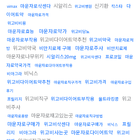
시알리스
신기환
마운자로삭센다
다
칵스타
vimax
위고비병원
이어트약
마운자로가격
위고비비용
마운자로약가
마운자로효능
위고비당뇨
위고비다이어트약추천
마운자로부작용
위고비약국
마운자로처
위고비약국
마운자로주사
비만치료제 구매
비만치료제
방
마운자로나무위키
시알리스20mg
프로코밀
마운
위고비삭센다
자로약국가격
마운자로다이어트부작용
비닉스
비아그라
위고비다이어트약추천
위고비가격
마운자로직구가격
마운자로구입
후기
위고비직구
위고
위고비다이어트부작용
울트라킹콩
프릴리지
비주사
마운자로재고있는곳
마운자로용량
마운자로직구방법
마운자로구매가
위고비삭센다
프릴
마운자로구매가
비닉스
위고비사는곳
마운자로다이어트약
리지
비아그라
위고비