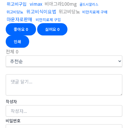
vimax
비아그라100mg
위고비구입
골드시알리스
위고비식이요법
위고비당뇨
위고비당뇨
비만치료제 구매
마운자로판매
비만치료제 구입
좋아요
0
싫어요
0
인쇄
전체
0
작성자
비밀번호