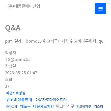
콘
(주)대동콘베어산업
텐
Mai
츠
로
Men
Q&A
건
너
p8Y_텔레 : bpmc55 위고비국내가격 위고비나무위키_q6I
뛰
기
작성자
TG@bpmc55
작성일
2026-05-25 01:47
조회
37
마운자로병원
위고비정품판매
마운자로다이어트약
위고비직구
해포쿠
마운자로처방
위고비직구
칵스타
카마그라