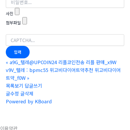
사진
첨부파일
«
a9G_텔레@UPCOIN24 리플코인전송 리플 판매_x9W
v9V_텔레 : bpmc55 위고비다이어트약추천 위고비다이어
트약_f0W
»
목록보기
답글쓰기
글수정
글삭제
Powered by KBoard
이용약관