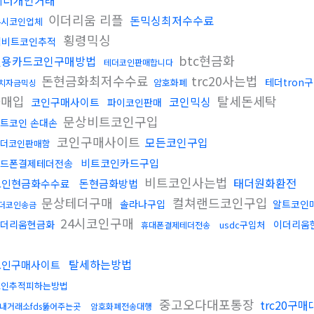
테더개인거래
이더리움 리플
돈믹싱최저수수료
4시코인업체
횡령믹싱
업비트코인추적
btc현금화
신용카드코인구매방법
테더코인판매합니다
돈현금화최저수수료
trc20사는법
테더tron
암호화폐
치자금믹싱
나매입
탈세돈세탁
코인믹싱
코인구매사이트
파이코인판매
문상비트코인구입
트코인 손대손
코인구매사이트
모든코인구입
더코인판매함
비트코인카드구입
드폰결제테더전송
비트코인사는법
태더원화환전
코인현금화수수료
돈현금화방법
문상테더구매
컬쳐랜드코인구입
솔라나구입
알트코인
더코인송금
24시코인구매
더리움현금화
이더리움
usdc구입처
휴대폰결제테더전송
탈세하는방법
코인구매사이트
코인추적피하는방법
중고오다대포통장
trc20구매
내거래소fds뚫어주는곳
암호화폐전송대행