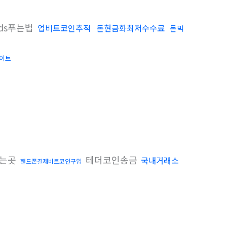
ds푸는법
업비트코인추적
돈현금화최저수수료
돈믹
이트
파는곳
테더코인송금
국내거래소
핸드폰결제비트코인구입