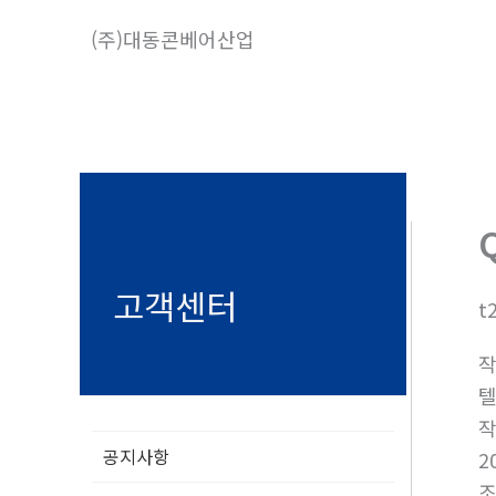
콘
(주)대동콘베어산업
텐
츠
로
건
너
뛰
기
고객센터
t
텔
공지사항
2