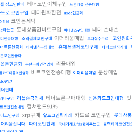
테더코인이체구입
플 잡코인판매
트론리플 전송대행
태더원화환전
카드로 코인구입
usdc현금화
코인돈세탁
더리움
롯데상품권비트구입
테더 손대손
tc파는곳
바이낸스구입대행
이더리움매입
코인원화
소액결제코인구매
테더전송대행
오다집수수료
휴대폰결제코인구매
더트론현금화
바이낸스구입대행
테더코인직거래
모든코인현금화
리플매입
금은돈현금화
돈현금화안전업체
비트코인전송대행
문상매입
이더리움매입
용카드미동의현금화
sdc구입처
테더판매
테더트론구매대행
빗
리플송금업체
신용카드코인대행
라나구입
컬쳐랜드91%
트코인전송대행
xrp구매
카드로 코인구입
롯데상품
알트코인퀵거래
파이코인구입
파이코인판매
이더리움삽니다
블랙테더코인전
국내거래소fds뚫어주는곳