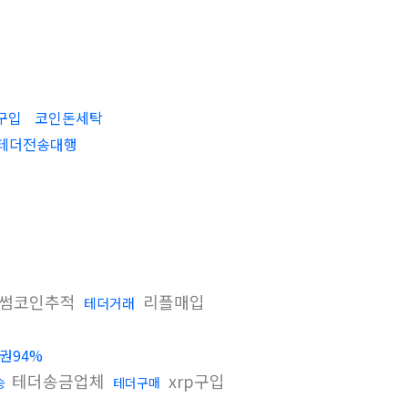
구입
코인돈세탁
테더전송대행
썸코인추적
리플매입
테더거래
권94%
테더송금업체
xrp구입
송
테더구매