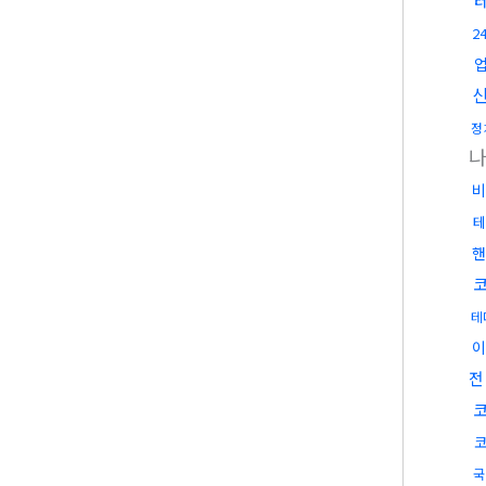
2
정
비
테
핸
테
이
전
국