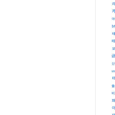
리
이
b
테
신
u
솔
비