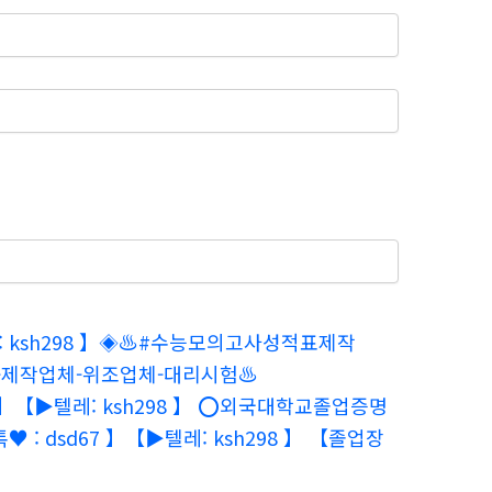
: ksh298 】◈♨️#수능모의고사성적표제작
-제작업체-위조업체-대리시험♨️
】【▶텔레: ksh298 】 ⭕️외국대학교졸업증명
dsd67 】【▶텔레: ksh298 】 【졸업장