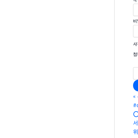
비
사
첨
«
#
⭕
서