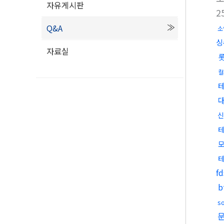
자유게시판
2
Q&A
소
싱
자료실
컬
신
모
f
s