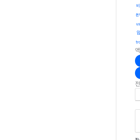
비
돈
u
t
작