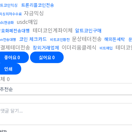
트론리플코인전송
트코인믹싱
자금믹싱
믹싱최저수수료
usdc매입
sdc현금화
테더코인계좌이체
알트코인구매
암호화폐전송대행
문상테더전송
코인 체크카드
해외돈세탁
ron전송대행
비트코인환전
액결제테더전송
이더리움클레식
테더코
장외거래업체
비트매입
좋아요
0
싫어요
0
인쇄
전체
0
성자