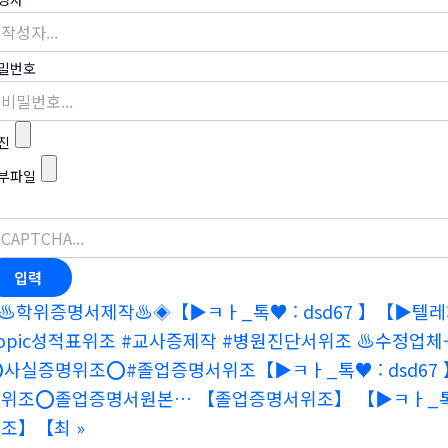
밀번호
진
부파일
♨️학위증명서제작♨️◈【▶ㅋㅏ_톡♥ : dsd67 】【▶텔레
opic성적표위조 #교사증제작 #병원진단서위조 ♨️수정업체
️사실증명위조⭕️#졸업증명서위조【▶ㅋㅏ_톡♥ : dsd67 
위조⭕️졸업증명서원본… 【졸업증명서위조】 【▶ㅋㅏ_톡♥ : 
위조】【최
»