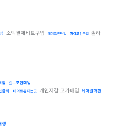
소액결제비트구입
솔라
구입
테더코인매입
파이코인구입
매입
알트코인매입
개인지갑 고가매입
테더원화환
현금화
테더트론파는곳
대행