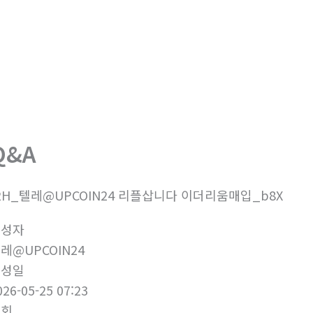
회사소개
제품소개
부
Q&A
2H_텔레@UPCOIN24 리플삽니다 이더리움매입_b8X
작성자
레@UPCOIN24
작성일
026-05-25 07:23
조회