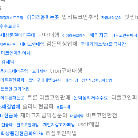
5
업비트코인추적
빗썸f
이더리움파는곳
액결제비트구입
자금세탁문의
수수료최저
구매대행
해외자금
롯데상품권테더구매
비트코인판매사
이더리움클레식
검돈믹싱업체
국내거래소fds출금시간
테더코인매입
쳐랜드세탁
테더코인계좌이체
대검세탁
tron구매대행
용카드테더구입
오다세탁
테더트론현금화
코인 구매대행 24시
대검믹싱
정치자금현금화방법
든코인 고가매입
트론 리플코인판매
리플코인
돈믹싱최저수수료
테더트론파는곳
솔라나현금화
ds해결업체
트론구매
재테크자금믹싱문의
비트코인환전
btc현금화
대검세탁
usdt매입
개인지갑고가매입
ol현금화
알트코인매입
리플코인매입
문화상품권현금화91%