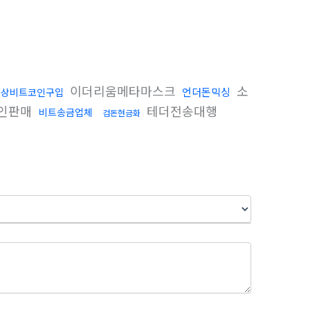
이더리움메타마스크
소
언더돈믹싱
문상비트코인구입
인판매
테더전송대행
비트송금업체
검돈현금화