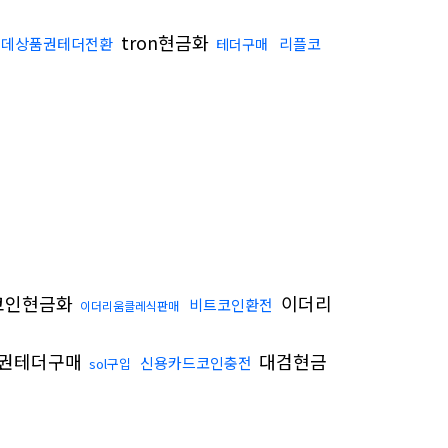
tron현금화
롯데상품권테더전환
리플코
테더구매
코인현금화
이더리
비트코인환전
이더리움클레식판매
권테더구매
대검현금
신용카드코인충전
sol구입