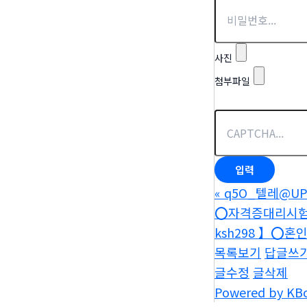
사진
첨부파일
«
q5O_텔레@UP
⭕️자격증대리시험【
ksh298 】⭕
목록보기
답글쓰
글수정
글삭제
Powered by KB