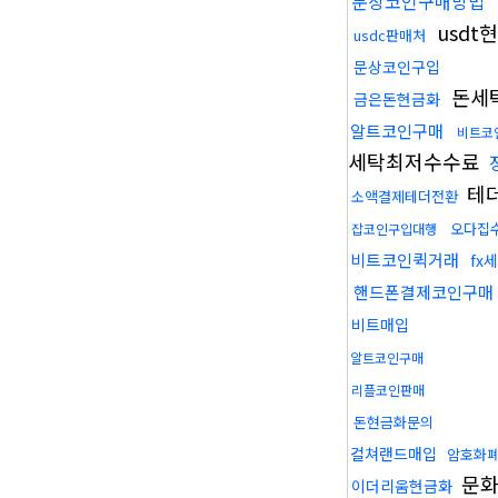
문상코인구매방법
usdt
usdc판매처
문상코인구입
돈세
금은돈현금화
알트코인구매
비트코
세탁최저수수료
테
소액결제테더전환
오다집
잡코인구입대행
비트코인퀵거래
fx
핸드폰결제코인구매
비트매입
알트코인구매
리플코인판매
돈현금화문의
컬쳐랜드매입
암호화
문화
이더리움현금화