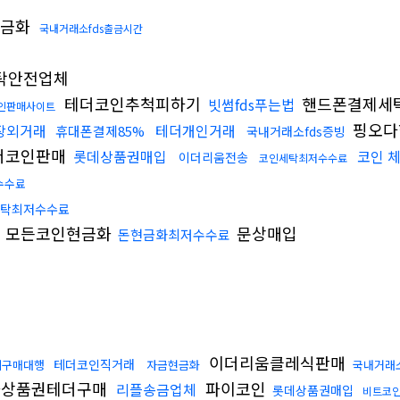
현금화
국내거래소fds출금시간
탁안전업체
테더코인추척피하기
핸드폰결제세
빗썸fds푸는법
인판매사이트
핑오다
장외거래
테더개인거래
휴대폰결제85%
국내거래소fds증빙
더코인판매
롯데상품권매입
코인 
이더리움전송
코인세탁최저수수료
수수료
세탁최저수수료
모든코인현금화
문상매입
돈현금화최저수수료
이더리움클레식판매
테더코인직거래
폐구매대행
자금현금화
국내거래
상품권테더구매
파이코인
리플송금업체
롯데상품권매입
비트코