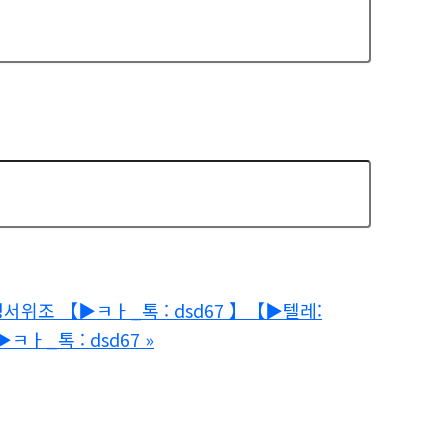
명서위조 【▶ㅋㅏ_톡 : dsd67 】【▶텔레:
ㅏ_톡 : dsd67
»