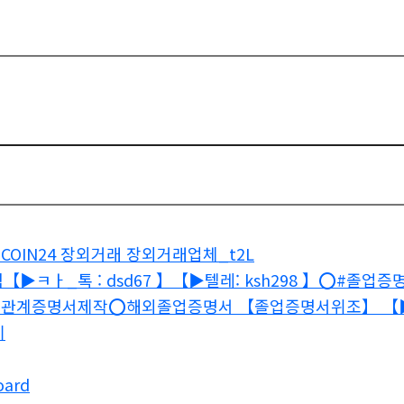
COIN24 장외거래 장외거래업체_t2L
▶ㅋㅏ_톡 : dsd67 】【▶텔레: ksh298 】⭕️#졸업증
️혼인관계증명서제작⭕️해외졸업증명서 【졸업증명서위조】 【▶ㅋ
기
oard