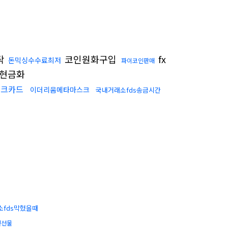
탁
코인원화구입
fx
돈믹싱수수료최저
파이코인판매
현금화
체크카드
이더리움메타마스크
국내거래소fds송금시간
소fds막혔을때
인선물