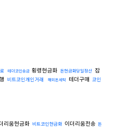
횡령현금화
잡
료
돈현금화당일정산
테더코인송금
대행
테더구매
비트코인개인거래
코인
해외돈세탁
더리움현금화
이더리움전송
비트코인현금화
돈