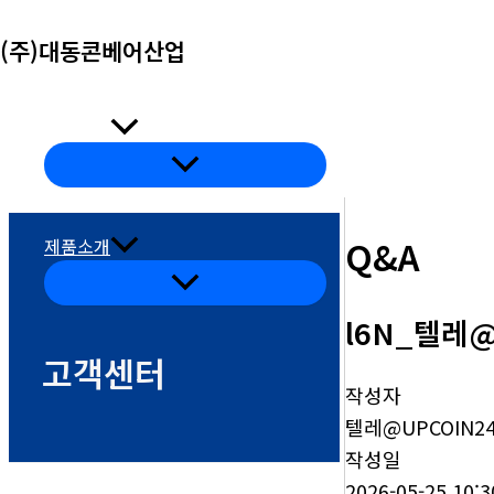
콘
(주)대동콘베어산업
텐
츠
로
회사소개
건
메
뉴
너
토
글
뛰
Q&A
제품소개
기
메
뉴
토
l6N_텔레
글
고객센터
작성자
텔레@UPCOIN2
작성일
2026-05-25 10:3