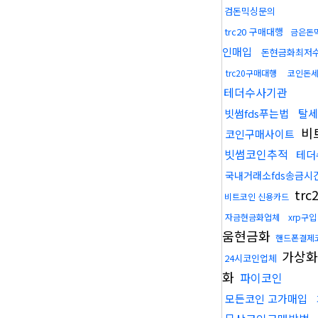
검돈믹싱문의
trc20 구매대행
금은돈
인매입
돈현금화최저
trc20구매대행
코인돈
테더수사기관
빗썸fds푸는법
탈세
비
코인구매사이트
빗썸코인추적
테더
국내거래소fds송금시
tr
비트코인 신용카드
자금현금화업체
xrp구
움현금화
핸드폰결제
가상
24시코인업체
화
파이코인
모든코인 고가매입