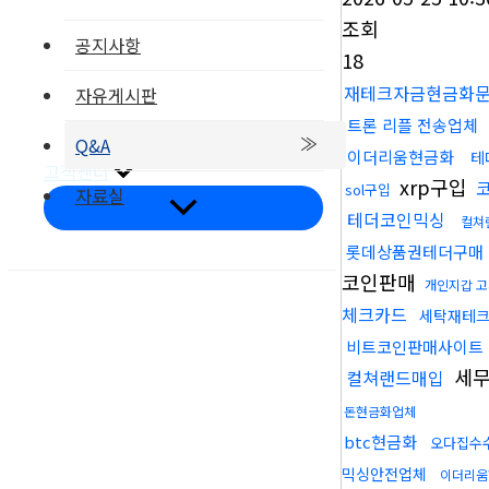
조회
공지사항
18
재테크자금현금화
자유게시판
부품갤러리
트론 리플 전송업체
온라인문의
Q&A
이더리움현금화
테
고객센터
xrp구입
sol구입
자료실
메
테더코인믹싱
뉴
컬쳐
토
롯데상품권테더구매
글
코인판매
개인지갑 
체크카드
세탁재테
비트코인판매사이트
오시는길
세무
컬쳐랜드매입
돈현금화업체
btc현금화
오다집수
믹싱안전업체
이더리움