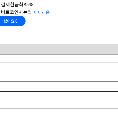
폰결제현금화85%
비트코인사는법
이더리움
싫어요
0