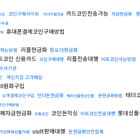
카드코인전송가능
코인구매사이트
자금현금화
믹싱
이더리움전송
수수료
휴대폰결제코인구매방법
세탁
리플현금화
핑오다현금화
하는방법
트코인 신용카드
리플전송대행
비트코인사는방법
코인구매대행
수사기관
개인지갑 고가매입
간
c20원화구입
테더
언더돈현금화
소액결제코인구입
돈현금화방법
입
해외선물현금인출
코인구매방법
화폐자금현금화
코인돈믹싱
롯데상품
비트코인전송대행
무통코인
usdt판매대행
돈현금화안전업체
가상화폐선물거래