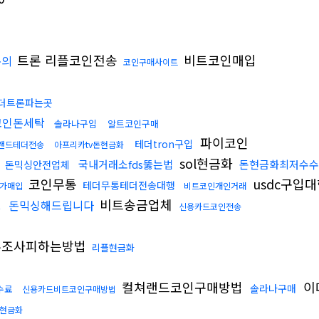
트론 리플코인전송
비트코인매입
문의
코인구매사이트
더트론파는곳
코인돈세탁
솔라나구입
알트코인구매
파이코인
테더tron구입
랜드테더전송
아프리카tv돈현금화
sol현금화
국내거래소fds뚫는법
돈현금화최저수수
돈믹싱안전업체
코인무통
usdc구입
테더무통테더전송대행
고가매입
비트코인개인거래
비트송금업체
돈믹싱해드립니다
크
신용카드코인전송
조사피하는방법
리플현금화
컬쳐랜드코인구매방법
이
솔라나구매
수료
신용카드비트코인구매방법
현금화