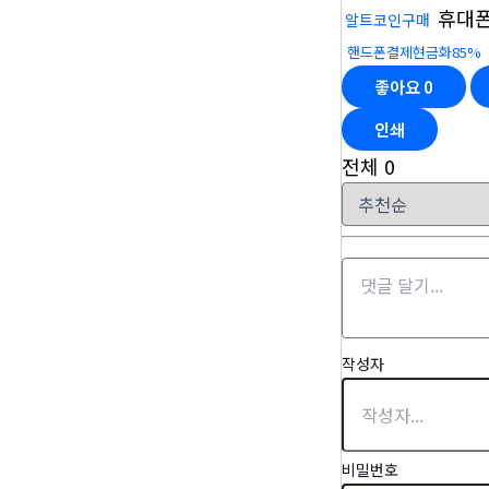
휴대
알트코인구매
핸드폰결제현금화85%
좋아요
0
인쇄
전체
0
작성자
비밀번호