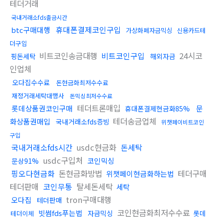
테더거래
국내거래소fds출금시간
휴대폰결제코인구입
btc구매대행
가상화폐자금믹싱
신용카드테
더구입
비트코인송금대행
비트코인구입
24시코
핑돈세탁
해외자금
인업체
오다집수수료
돈현금화최저수수료
재정거래세탁대행사
돈믹싱최저수수료
테더트론매입
롯데상품권코인구매
문
휴대폰결제현금화85%
테더송금업체
화상품권매입
국내거래소fds증빙
위챗페이비트코인
구입
국내거래소fds시간
usdc현금화
돈세탁
usdc구입처
코인믹싱
문상91%
핑오다현금화
돈현금화방법
테더구매
위챗페이현금화하는법
테더판매
코인무통
탈세돈세탁
세탁
tron구매대행
오다집
테더판매
코인현금화최저수수료
빗썸fds푸는법
자금믹싱
롯데
테더이체