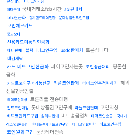
문상매입
테더코인믹싱
국내거래소fds시간
sol판매처
테더구매
btc현금화
컬쳐랜드테더전환
문화상품권코인구입
코인체크카드
중고오다
신용카드미동의현금화
트론삽니다
usdc판매처
블랙테더코인구입
테더판매
대검세탁
카드 비트코인현금화
파이코인사는곳
핑돈현
코인송금대리
금화
해외
리플코인판매
카드로코인구매가능한곳
테더코인추척피하기
선물현금인출
트론리플 전송대행
테더코인믹싱
롯데상품권코인구매
코인믹싱
리플코인판매
알트코인매입
비트송금업체
비트코인카드구입
솔라나판매
테더코인송금
국내거
비트코인구입
래소fds뚫는법
휴대폰결제비트코인구입
테더코인판매함
코인원화구입
문상테더전송