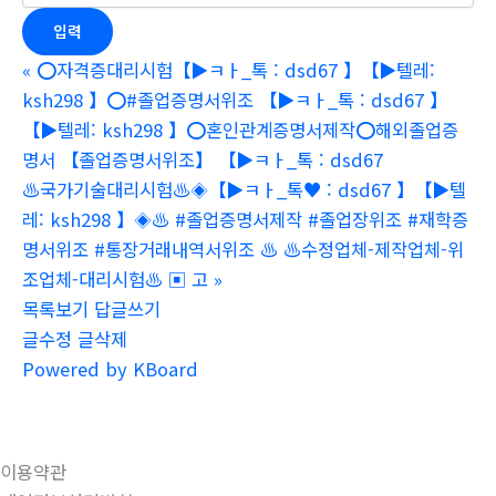
«
⭕️자격증대리시험【▶ㅋㅏ_톡 : dsd67 】【▶텔레:
ksh298 】⭕️#졸업증명서위조 【▶ㅋㅏ_톡 : dsd67 】
【▶텔레: ksh298 】⭕️혼인관계증명서제작⭕️해외졸업증
명서 【졸업증명서위조】 【▶ㅋㅏ_톡 : dsd67
♨️국가기술대리시험♨️◈【▶ㅋㅏ_톡♥ : dsd67 】【▶텔
레: ksh298 】◈♨️ #졸업증명서제작 #졸업장위조 #재학증
명서위조 #통장거래내역서위조 ♨️ ♨️수정업체-제작업체-위
조업체-대리시험♨️ ▣ 고
»
목록보기
답글쓰기
글수정
글삭제
Powered by KBoard
이용약관