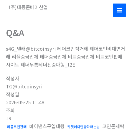
콘
(주)대동콘베어산업
텐
Mai
츠
로
Men
Q&A
건
너
s4G_텔래@bitcoinsyri 테더코인직거래 테더코인비대면거
뛰
래 리플송금업체 테더송금업체 비트송금업체 비트코인판매
기
사이트 테더무통테더전송대행_t2E
작성자
TG@bitcoinsyri
작성일
2026-05-25 11:48
조회
19
바이낸스구입대행
코인돈세탁
리플코인판매
위챗페이현금화하는법