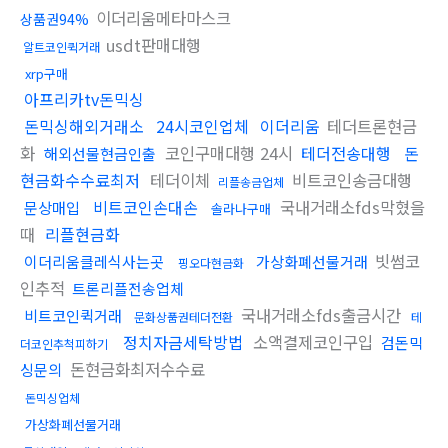
이더리움메타마스크
상품권94%
usdt판매대행
알트코인퀵거래
xrp구매
아프리카tv돈믹싱
돈믹싱해외거래소
24시코인업체
이더리움
테더트론현금
화
코인구매대행 24시
테더전송대행
돈
해외선물현금인출
현금화수수료최저
테더이체
비트코인송금대행
리플송금업체
비트코인손대손
국내거래소fds막혔을
문상매입
솔라나구매
때
리플현금화
빗썸코
이더리움클레식사는곳
가상화폐선물거래
핑오다현금화
인추적
트론리플전송업체
국내거래소fds출금시간
비트코인퀵거래
문화상품권테더전환
테
정치자금세탁방법
소액결제코인구입
검돈믹
더코인추척피하기
돈현금화최저수수료
싱문의
돈믹싱업체
가상화폐선물거래