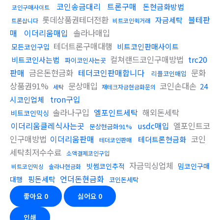
코인송금대리
트론구매
돈현금화방법
코인구매사이트
롯데상품권테더전환
블테판
자금세탁
트론삽니다
비트코인퀵거래
매
이더리움매입
솔라나매입
테더트론구매대행
비트코인판매사이트
모든코인구입
컬쳐랜드코인구매방법
trc20
비트코인사는법
파이코인사는곳
판매
금은돈현금화
테더코인판매합니다
문화
리플코인매입
상품권91%
문상매입
코인손대손
24
세탁
재테크자금현금화문의
tron구입
시코인업체
솔라나구입
엘포인트세탁
해외돈세탁
비트코인믹싱
이더리움클레식사는곳
usdc매입
엘포인트코
문상현금화91%
인구매방법
이더리움판매
코인
테더트론현금화
테더코인판매
세탁최저수수료
소액결제코인구입
자금믹싱업체
빗썸코인추적
밈코인구매
비트코인믹싱
솔라나현금화
언더돈현금화
핑돈세탁
대행
코인돈세탁
좋아요
0
싫어요
0
인쇄