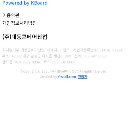
Powered by KBoard
이용약관
개인정보처리방침
(주)대동콘베어산업
회사명: (주)대동콘베어산업 대표자: 이인구
사업자등록번호: 514-81-83324
주소: 42922 대구 달성군 다사읍 세천리 260
전화: 053-587-6063
핸드폰: 010-7512-0894
팩스: 053-591-6065
Copyright © 2025 (주)대동콘베어산업. All rights reserved.
Created by
Yescall.com
[
관리자
]