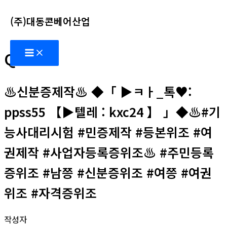
콘
(주)대동콘베어산업
텐
츠
Main
로
Q&A
Menu
건
너
♨️신분증제작♨️ ◆「 ▶ㅋㅏ_톡♥:
뛰
기
ppss55 【▶텔레 : kxc24 】 」◆♨️#기
능사대리시험 #민증제작 #등본위조 #여
권제작 #사업자등록증위조♨️ #주민등록
증위조 #남쯩 #신분증위조 #여쯩 #여권
위조 #자격증위조
작성자