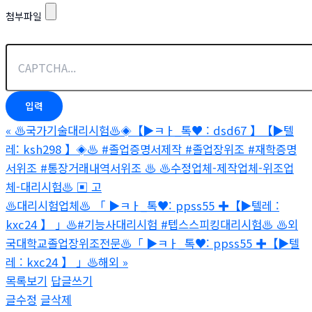
첨부파일
«
♨️국가기술대리시험♨️◈【▶ㅋㅏ_톡♥ : dsd67 】【▶텔
레: ksh298 】◈♨️ #졸업증명서제작 #졸업장위조 #재학증명
서위조 #통장거래내역서위조 ♨️ ♨️수정업체-제작업체-위조업
체-대리시험♨️ ▣ 고
♨️대리시험업체♨️ 「 ▶ㅋㅏ_톡♥: ppss55 ✚【▶텔레 :
kxc24 】 」♨️#기능사대리시험 #텝스스피킹대리시험♨️ ♨️외
국대학교졸업장위조전문♨️「 ▶ㅋㅏ_톡♥: ppss55 ✚【▶텔
레 : kxc24 】 」♨️해외
»
목록보기
답글쓰기
글수정
글삭제