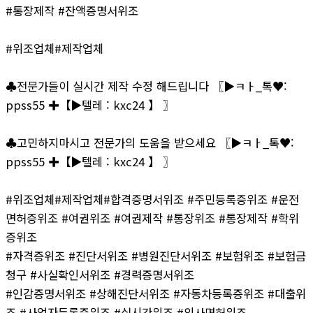
#통장제작 #잔액증명서위조
#위조업체#제작업체
♣전문가들이 실시간 제작 수정 해드립니다 〖▶ㅋㅏ_톡♥:
ppss55 ✚【▶텔레 : kxc24 】 〗
♣고민하지마시고 전문가의 도움을 받으세요 〖▶ㅋㅏ_톡♥:
ppss55 ✚【▶텔레 : kxc24 】 〗
#위조업체#제작업체#합격증명서위조 #주민등록증위조 #운전
면허증위조 #여권위조 #여권제작 #통장위조 #통장제작 #학위
증위조
#자격증위조 #진단서위조 #병원진단서위조 #보험위조 #보험금
청구 #사실확인서위조 #경력증명서위조
#인감증명서위조 #상해진단서위조 #자동차등록증위조 #대출위
조 #사업자등록증위조 #실시간위조 #의사면허위조