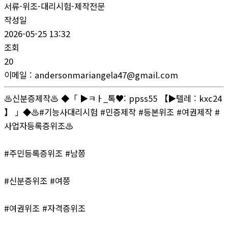
서류-위조-대리시험-제작전문
작성일
2026-05-25 13:32
조회
20
이메일
:
andersonmariangela47@gmail.com
♨️신분증제작♨️ ◆「 ▶ㅋㅏ_톡♥: ppss55 【▶텔레 : kxc24
】 」◆♨️#기능사대리시험 #민증제작 #등본위조 #여권제작 #
사업자등록증위조♨️
#주민등록증위조 #남쯩
#신분증위조 #여쯩
#여권위조 #자격증위조