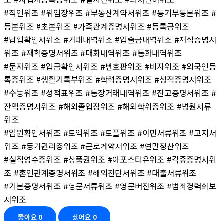
#직인위조 #위임장위조 #부동산계약서위조 #등기부등본위조 #
등본위조 #초본위조 #가족관계증명서위조 #등록금위조
#납입확인서위조 #거래내역위조 #입출금내역위조 #재직증명서
위조 #재학증명서위조 #대화내역위조 #통화내역위조
#문자위조 #입금확인서위조 #번호판위조 #비자위조 #외국인등
록증위조 #생활기록부위조 #학력증명서위조 #성적증명서위조
#수능위조 #성적표위조 #통장거래내역위조 #잔고증명서위조 #
잔액증명서위조 #해외졸업장위조 #해외학위증위조 #병원서류
위조
#입원확인서위조 #토익위조 #토플위조 #이민서류위조 #고지서
위조 #등기권리증위조 #근로계약서위조 #연말정산위조
#실적영수증위조 #상품권위조 #아포스티유위조 #각종증명서위
조 #혼인관계증명서위조 #해외진단서위조 #대출서류위조
#기본증명서위조 #영문서류위조 #영문버전위조 #범죄경력회보
서위조
좋아요
0
싫어요
0