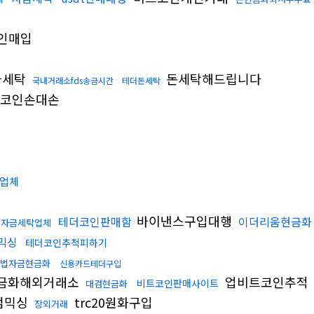
인매입
다세탁
돈세탁해드립니다
국내거래소fds송금시간
테더돈세탁
코인손대손
업체
바이낸스구입대행
테더코인판매함
이더리움현금화
자금세탁업체
믹싱
테더코인추척피하기
법자금현금화
신용카드테더구입
금화해외거래소
업비트코인추적
비트코인판매사이트
대검현금화
검믹싱
trc20원화구입
장외거래