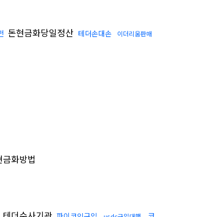
돈현금화당일정산
전
테더손대손
이더리움판매
현금화방법
테더수사기관
코
파이코인구입
usdc구입대행