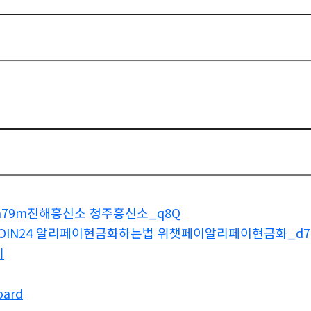
ta79m진해흥신소 청주흥신소_q8Q
COIN24 알리페이현금화하는법 위챗페이알리페이현금화_d7
기
oard