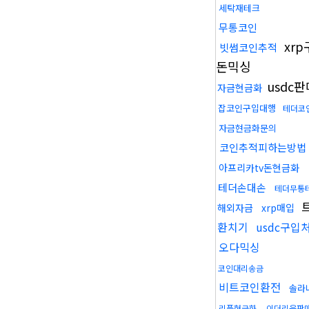
세탁재테크
무통코인
xr
빗썸코인추적
돈믹싱
usdc
자금현금화
잡코인구입대행
테더코
자금현금화문의
코인추적피하는방법
아프리카tv돈현금화
테더손대손
테더무통
해외자금
xrp매입
환치기
usdc구입
오다믹싱
코인대리송금
비트코인환전
솔라
리플현금화
이더리움판