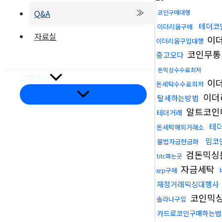
Q&A
코인구매대행
테더코
이더리움구매
자료실
이
이더리움구입대행
부품갤러리
코인무
중고오다
온라인문의
돈믹싱수수료최저
고객센터
이
돈세탁수수료최저
메
이더
탈세하는방법
뉴
토
알트코인
테더거래
글
테
돈세탁해외거래소
밈코
불법자금현금화
검돈믹싱
btc파는곳
오시는길
자금세탁
xrp구매
재정거래믹싱대행사
코인믹
솔라나구입
카드로코인구매하는법