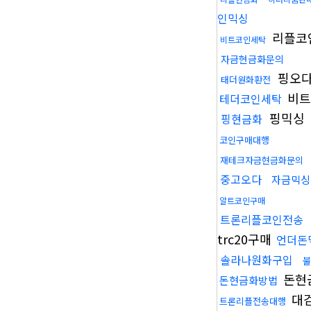
인믹싱
리플코
비트코인세탁
자금현금화문의
핑오
태더원화환전
비트
테더코인세탁
핑믹싱
핑현금화
코인구매대행
재테크자금현금화문의
중고오다
자금믹싱
알트코인구매
트론리플코인전송
trc20구매
언더돈
솔라나원화구입
불
돈현
돈현금화방법
대
트론리플전송대행