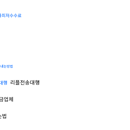
화최저수수료
게내는방법
리플전송대행
대행
금업체
는법