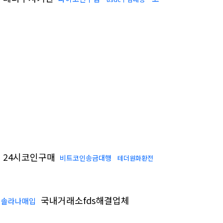
24시코인구매
비트코인송금대행
테더원화환전
국내거래소fds해결업체
솔라나매입