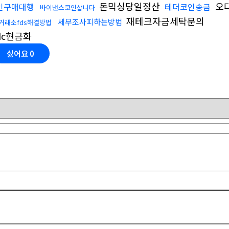
돈믹싱당일정산
오
인구매대행
테더코인송금
바이낸스코인삽니다
재테크자금세탁문의
세무조사피하는방법
거래소fds해결방법
dc현금화
싫어요
0