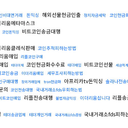
해외선물현금인출
돈믹싱
인비대면거래
코인현금
정치자금세탁
더리움메타마스크
통
비트코인송금대행
코인돈믹싱
더리움클레식판매
코인추적피하는방법
리움매입
리플코인구매
매입
코인현금화수수료
비트코인선물
테더매입
테더이체
세금적
더코인송금
세무조사피하는방법
이더리움매입
아프리카tv돈믹싱
솔라나전송
인구매대행
tron현금화
장외거래업체
문의
국내거래소fds우회하는법
코인전송대행
리플전송대행
리플송
이더리움삽니다
비트코인매입
불법자금믹싱
싱
국내거래소fds피하
테더송금업체
테더개인거래
국내거래소fds증빙