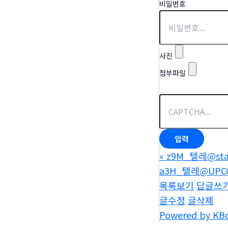
비밀번호
사진
첨부파일
«
z9M_텔레@s
a3H_텔레@UP
목록보기
답글쓰
글수정
글삭제
Powered by KB