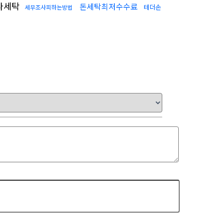
다세탁
돈세탁최저수수료
테더손
세무조사피하는방법