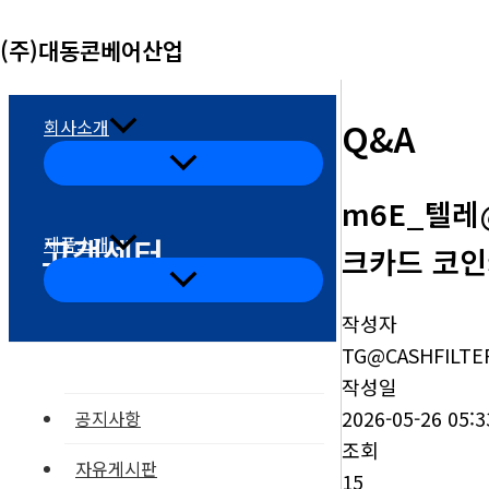
콘
(주)대동콘베어산업
텐
츠
로
Q&A
회사소개
건
메
뉴
너
토
m6E_텔레
글
뛰
고객센터
제품소개
기
크카드 코인
메
뉴
토
작성자
글
TG@CASHFILTE
작성일
2026-05-26 05:3
공지사항
조회
자유게시판
15