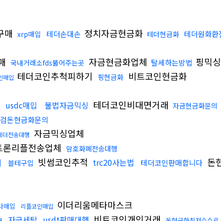
p구매
정치자금현금화
테더손대손
테더원화환
xrp매입
테더현금화
판매
자금현금화업체
핑믹싱
탈세하는방법
국내거래소fds뚫어주는곳
테더코인추척피하기
비트코인현금화
핑현금화
인매입
테더코인비대면거래
usdc매입
불법자금믹싱
자금현금화문의
검돈현금화문의
자금믹싱업체
테더전송대행
트론리플전송업체
암호화폐전송대행
빗썸코인추적
돈
처
trc20사는법
테더코인판매합니다
블테구입
이더리움메타마스크
나매입
리플코인매입
비트코인개인거래
자금세탁
usdt판매대행
돈현금화최저수수료
매