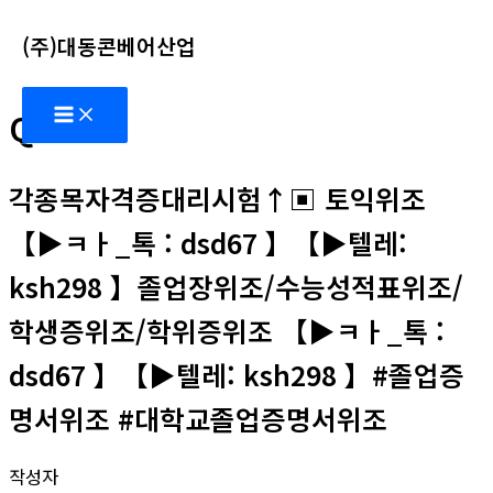
콘
(주)대동콘베어산업
텐
츠
Main
로
Q&A
Menu
건
너
각종목자격증대리시험↑▣ 토익위조
뛰
기
【▶ㅋㅏ_톡 : dsd67 】【▶텔레:
ksh298 】졸업장위조/수능성적표위조/
학생증위조/학위증위조 【▶ㅋㅏ_톡 :
dsd67 】【▶텔레: ksh298 】#졸업증
명서위조 #대학교졸업증명서위조
작성자