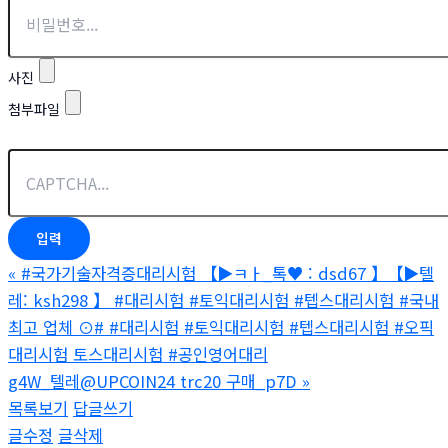
사진
첨부파일
«
#국가기술자격증대리시험 【▶ㅋㅏ_톡♥ : dsd67 】【▶텔
레: ksh298 】 #대리시험 #토익대리시험 #텝스대리시험 #국내
최고 업체 ⊙# #대리시험 #토익대리시험 #텝스대리시험 #오픽
대리시험 토스대리시험 #공인영어대리
g4W_텔레@UPCOIN24 trc20 구매_p7D
»
목록보기
답글쓰기
글수정
글삭제