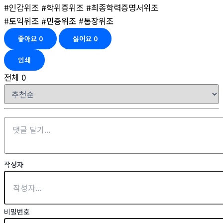
#인감위조 #학위증위조 #최종학력증명서위조
#토익위조 #민증위조 #통장위조
좋아요
0
싫어요
0
인쇄
전체
0
작성자
비밀번호