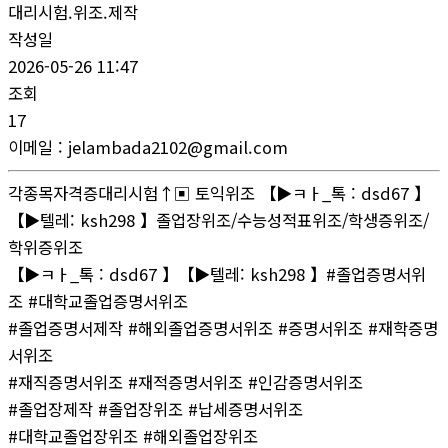
대리시험.위조.제작
작성일
2026-05-26 11:47
조회
17
이메일
:
jelambada2102@gmail.com
각종목자격증대리시험↑▣ 토익위조 【▶ㅋㅏ_톡 : dsd67 】
【▶텔레: ksh298 】졸업장위조/수능성적표위조/학생증위조/
학위증위조
【▶ㅋㅏ_톡 : dsd67 】【▶텔레: ksh298 】#졸업증명서위
조 #대학교졸업증명서위조
#졸업증명서제작 #해외졸업증명서위조 #증명서위조 #재학증명
서위조
#재직증명서위조 #재적증명서위조 #인감증명서위조
#졸업장제작 #졸업장위조 #납세증명서위조
#대학교졸업장위조 #해외졸업장위조