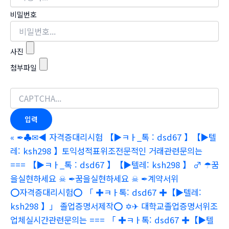
비밀번호
사진
첨부파일
«
✒♣✉◀ 자격증대리시험 【▶ㅋㅏ_톡 : dsd67 】【▶텔
레: ksh298 】토익성적표위조전문적인 거래관련문의는
=== 【▶ㅋㅏ_톡 : dsd67 】【▶텔레: ksh298 】 ♂ ☂꿈
을실현하세요 ☠ ✒꿈을실현하세요 ☠ ✒계약서위
⭕️자격증대리시험⭕️ 「 ✚ㅋㅏ톡: dsd67 ✚【▶텔레:
ksh298 】」 졸업증명서제작⭕️ ✡✈ 대학교졸업증명서위조
업체실시간관련문의는 === 「 ✚ㅋㅏ톡: dsd67 ✚【▶텔