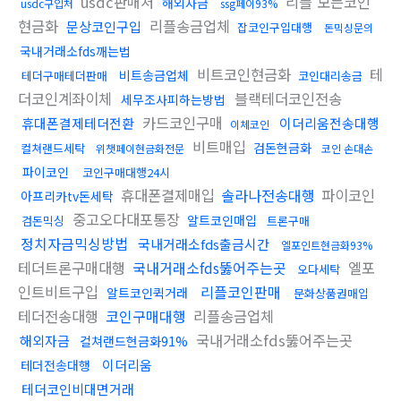
usdc판매처
리플 모든코인
해외자금
usdc구입처
ssg페이93%
현금화
리플송금업체
문상코인구입
잡코인구입대행
돈믹싱문의
국내거래소fds깨는법
비트코인현금화
테
비트송금업체
테더구매테더판매
코인대리송금
더코인계좌이체
블랙테더코인전송
세무조사피하는방법
카드코인구매
휴대폰결제테더전환
이더리움전송대행
이체코인
비트매입
검돈현금화
컬쳐랜드세탁
위챗페이현금화전문
코인 손대손
파이코인
코인구매대행24시
휴대폰결제매입
솔라나전송대행
파이코인
아프리카tv돈세탁
중고오다대포통장
알트코인매입
검돈믹싱
트론구매
정치자금믹싱방법
국내거래소fds출금시간
엘포인트현금화93%
테더트론구매대행
국내거래소fds뚫어주는곳
엘포
오다세탁
인트비트구입
리플코인판매
알트코인퀵거래
문화상품권매입
테더전송대행
코인구매대행
리플송금업체
국내거래소fds뚫어주는곳
해외자금
컬쳐랜드현금화91%
이더리움
테더전송대행
테더코인비대면거래