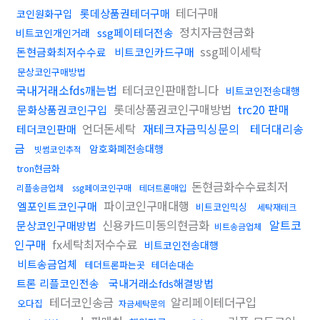
테더구매
롯데상품권테더구매
코인원화구입
정치자금현금화
ssg페이테더전송
비트코인개인거래
ssg페이세탁
돈현금화최저수수료
비트코인카드구매
문상코인구매방법
국내거래소fds깨는법
테더코인판매합니다
비트코인전송대행
롯데상품권코인구매방법
trc20 판매
문화상품권코인구입
언더돈세탁
재테크자금믹싱문의
테더대리송
테더코인판매
금
암호화폐전송대행
빗썸코인추적
tron현금화
돈현금화수수료최저
리플송금업체
ssg페이코인구매
테더트론매입
파이코인구매대행
엘포인트코인구매
비트코인믹싱
세탁재테크
신용카드미동의현금화
알트코
문상코인구매방법
비트송금업체
인구매
fx세탁최저수수료
비트코인전송대행
비트송금업체
테더트론파는곳
테더손대손
트론 리플코인전송
국내거래소fds해결방법
테더코인송금
알리페이테더구입
오다집
자금세탁문의