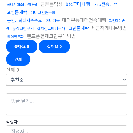
금은돈믹싱
btc구매대행
xrp전송대행
국내거래소fds깨는법
코인돈세탁
테더코인현금화
테더무통테더전송대행
돈현금화최저수수료
이더리움
코인대리송
세금적게내는방법
코인돈세탁
문상코인구입
컬쳐랜드테더구매
금
핸드폰결제코인구매방법
테더현금화
좋아요
0
싫어요
0
인쇄
전체
0
작성자