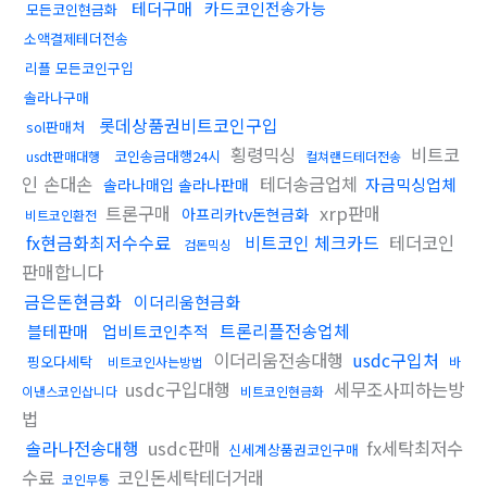
테더구매
카드코인전송가능
모든코인현금화
소액결제테더전송
리플 모든코인구입
솔라나구매
롯데상품권비트코인구입
sol판매처
횡령믹싱
비트코
코인송금대행24시
usdt판매대행
컬쳐랜드테더전송
인 손대손
테더송금업체
자금믹싱업체
솔라나매입 솔라나판매
트론구매
xrp판매
아프리카tv돈현금화
비트코인환전
fx현금화최저수수료
비트코인 체크카드
테더코인
검돈믹싱
판매합니다
금은돈현금화
이더리움현금화
트론리플전송업체
블테판매
업비트코인추적
이더리움전송대행
usdc구입처
핑오다세탁
비트코인사는방법
바
usdc구입대행
세무조사피하는방
이낸스코인삽니다
비트코인현금화
법
솔라나전송대행
usdc판매
fx세탁최저수
신세계상품권코인구매
수료
코인돈세탁테더거래
코인무통