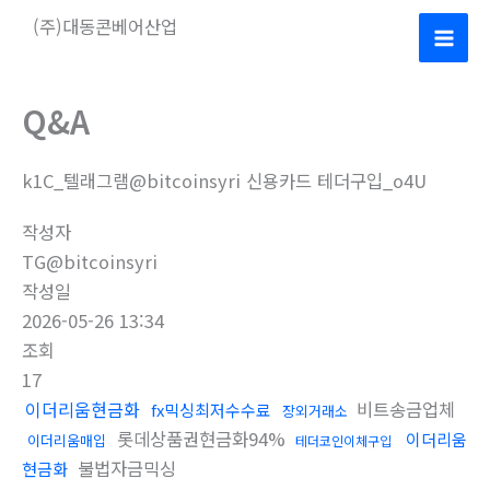
콘
(주)대동콘베어산업
텐
Mai
츠
로
Men
Q&A
건
너
k1C_텔래그램@bitcoinsyri 신용카드 테더구입_o4U
뛰
기
작성자
TG@bitcoinsyri
작성일
2026-05-26 13:34
조회
17
이더리움현금화
비트송금업체
fx믹싱최저수수료
장외거래소
롯데상품권현금화94%
이더리움
이더리움매입
테더코인이체구입
불법자금믹싱
현금화