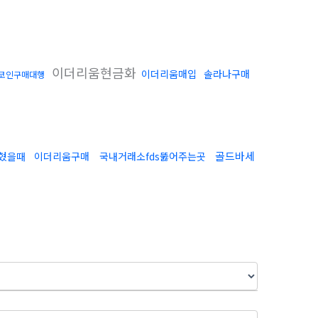
이더리움현금화
이더리움매입
솔라나구매
코인구매대행
골드바세
막혔을때
이더리움구매
국내거래소fds뚫어주는곳