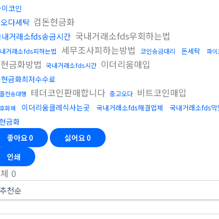
파이코인
검돈현금화
핑오다세탁
국내거래소fds우회하는법
국내거래소fds송금시간
세무조사피하는방법
돈세탁
내거래소fds피하는법
코인송금대리
파이
돈현금화방법
이더리움매입
국내거래소fds시간
돈현금화최저수수료
테더코인판매합니다
비트코인매입
중고오다
플전송대행
이더리움클레식사는곳
국내거래소fds해결업체
국내거래소fds
호화폐
현금화
좋아요
0
싫어요
0
인쇄
전체
0