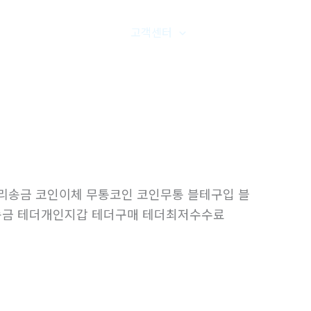
품갤러리
온라인문의
고객센터
오시는길
인대리송금 코인이체 무통코인 코인무통 블테구입 블
송금 테더개인지갑 테더구매 테더최저수수료