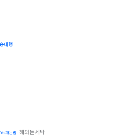
전송대행
해외돈세탁
fds깨는법