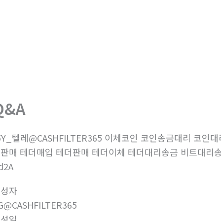
회사소개
제품소개
부
Q&A
5Y_텔레@CASHFILTER365 이체코인 코인송금대리 코
판매 테더매입 테더판매 테더이체 테더대리송금 비트대리
d2A
작성자
G@CASHFILTER365
작성일