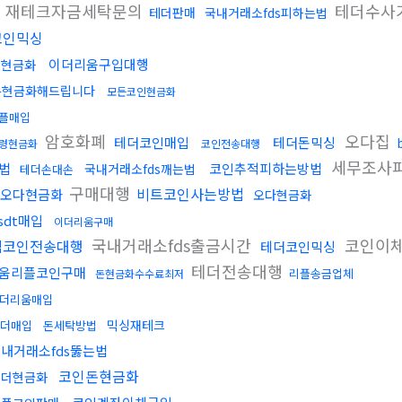
재테크자금세탁문의
테더수사
테더판매
국내거래소fds피하는법
코인믹싱
이더리움구입대행
핑현금화
돈현금화해드립니다
모든코인현금화
플매입
암호화폐
오다집
테더코인매입
테더돈믹싱
령현금화
코인전송대행
세무조사
법
코인추적피하는방법
국내거래소fds깨는법
테더손대손
구매대행
비트코인사는방법
오다현금화
오다현금화
sdt매입
이더리움구매
국내거래소fds출금시간
코인이
밈코인전송대행
테더코인믹싱
테더전송대행
움리플코인구매
리플송금업체
돈현금화수수료최저
더리움매입
믹싱재테크
더매입
돈세탁방법
내거래소fds뚫는법
코인돈현금화
테더현금화