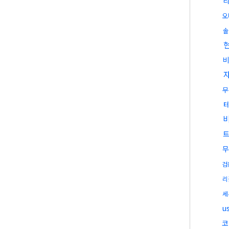
오
솔
무
무
검
리
세
u
코