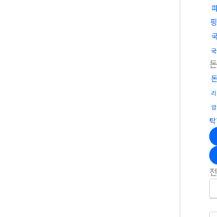
국
리
암
탁