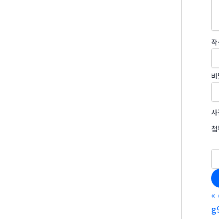
작
비
사
첨
«
g