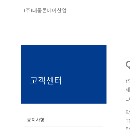
콘
(주)대동콘베어산업
텐
츠
로
건
너
뛰
기
고객센터
t
테
_
공지사항
T