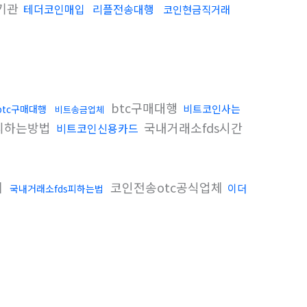
기관
테더코인매입
리플전송대행
코인현금직거래
btc구매대행
비트코인사는
btc구매대행
비트송금업체
피하는방법
국내거래소fds시간
비트코인신용카드
체
코인전송otc공식업체
이더
국내거래소fds피하는법