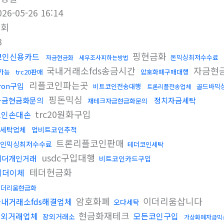
026-05-26 16:14
조회
3
핑현금화
코인신용카드
돈믹싱최저수수료
자금현금화
세무조사피하는방법
국내거래소fds송금시간
자금현
가능
trc20판매
암호화폐구매대행
리플코인파는곳
ron구입
비트코인전송대행
골드바믹
트론리플전송업체
핑돈믹싱
자금현금화문의
정치자금세탁
재테크자금현금화문의
trc20원화구입
코인손대손
세탁업체
업비트코인추적
트론리플코인판매
인믹싱최저수수료
테더코인세탁
usdc구입대행
테더개인거래
비트코인카드구입
테더현금화
테더이체
이더리움현금화
암호화폐
이더리움삽니다
국내거래소fds해결업체
오다세탁
현금화재테크
장외거래업체
모든코인구입
장외거래소
가상화폐자금믹