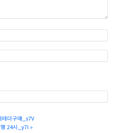
제테더구매_s7V
 24시_y7I
»