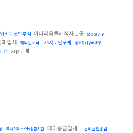
이더리움클레식사는곳
업비트코인추적
모든코인구
금화업체
24시코인구매
해외돈세탁
암호화폐구매대행
xrp구매
싱믹싱
테더송금업체
트론리플전송업
국내거래소fds송금시간
싱