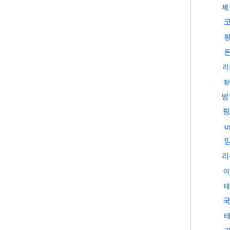
체
리
횡
방
핑
u
리
이
테
국