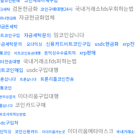
코인계좌이체구입
리플코인판매
검돈현금화
국내거래소fds우회하는법
코인구매대행24시
다세탁
자금현금화업체
라나현금화
현금돈세탁
밈코인삽니다
자금세탁문의
비트코인구입
신용카드비트코인구입
usdc현금화
xrp
자금세탁문의
오다믹싱
xrp판매
돈믹싱수수료최저
통코인
비트코인송금대행
국내거래소fds피하는법
테더전송대행
usdc구입대행
비트코인매입
트론리플코인전송
트론삽니다
트론삽니다
통코인
이더리움구입대행
돈믹싱문의
코인카드구매
플삽니다
무조사피하는방법
sdc구입처
이더리움메타마스크
인믹싱
코인신용카드
국내거래소
이더리움사는곳