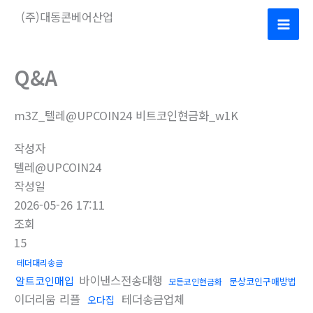
콘
(주)대동콘베어산업
텐
Mai
츠
로
Men
Q&A
건
너
m3Z_텔레@UPCOIN24 비트코인현금화_w1K
뛰
기
작성자
텔레@UPCOIN24
작성일
2026-05-26 17:11
조회
15
테더대리송금
바이낸스전송대행
알트코인매입
문상코인구매방법
모든코인현금화
이더리움 리플
테더송금업체
오다집