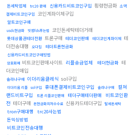
횡령현금화
신용카드비트코인구입
돈세탁업체
소액
trc20 판매
코인계좌이체구입
결제비트코인구입
알트코인구매
코인돈세탁테더거래
usdc현금화
빗썸fds푸는법
트론구매
테
롯데상품권테더전환
테더코인판매
테더코인계좌이체
더전송대행
테더트론현금화
오다집
신용카드비트코인구매방법
비트코인판매사이트
리플송금업체
테
테더현금화
암호화폐
더코인매입
이더리움클레식
sol구입
솔라나구매
휴대폰결제비트코인구입
컬쳐
이더리움 리플
sol구입
솔라나구매
랜드비트구입
비트코인환
테더구매테더판매
트론 리플코인판매
전
테더구매
신용카드테더구입
돈현금화최저수수료
탈세돈세탁
tron구매대행
trc20사는법
돈믹싱방법
비트코인전송대행