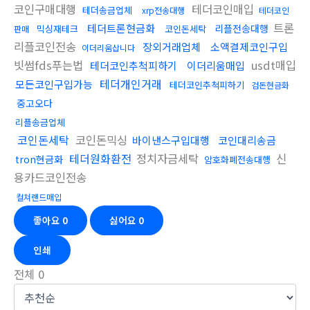
코인구매대행
테더코인매입
테더송금업체
xrp전송대행
테더코인
트론
테더트론현금화
리플전송대행
믹싱재테크
코인돈세탁
판매
리플코인전송
장외거래업체
소액결제코인구입
이더리움삽니다
빗썸fds푸는법
usdt매입
테더코인추척피하기
이더리움매입
테더개인거래
모든코인구입가능
테더코인추척피하기
검돈현금화
중고오다
리플송금업체
코인돈세탁
코인돈믹싱
바이낸스구입대행
코인대리송금
테더원화환전
정치자금세탁
신
tron현금화
암호화폐전송대행
용카드코인전송
컬쳐랜드매입
좋아요
0
싫어요
0
인쇄
전체
0