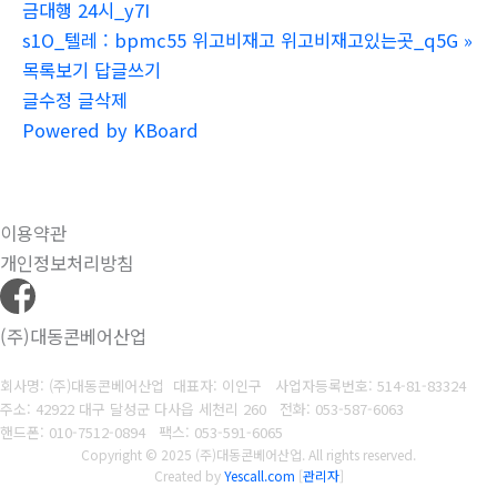
금대행 24시_y7I
s1O_텔레 : bpmc55 위고비재고 위고비재고있는곳_q5G
»
목록보기
답글쓰기
글수정
글삭제
Powered by KBoard
이용약관
개인정보처리방침
(주)대동콘베어산업
회사명: (주)대동콘베어산업 대표자: 이인구
사업자등록번호: 514-81-83324
주소: 42922 대구 달성군 다사읍 세천리 260
전화: 053-587-6063
핸드폰: 010-7512-0894
팩스: 053-591-6065
Copyright © 2025 (주)대동콘베어산업. All rights reserved.
Created by
Yescall.com
[
관리자
]