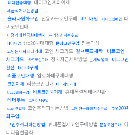
테더코인계좌이체
테더전송대행
세금적게내는방법
솔라나원화구입
신용카드코인구매
비트매입
파
테더코인매입
이코인판매
재정거래현금화대행사
돈믹싱최저수수료
trc20구매대행
핑돈믹싱
문상코인구입
테더매입
코인 체크카드
컬쳐랜드세탁
비트코인
코인돈세탁테더거래
체크카드
정치자금세탁방법
비트코인
돈세탁업체
카드코인구매
trc20구매
환전
리플코인대행
암호화폐구매대행
리플코인판매
코인이체
테더개인거래
휴대폰결제테더전환
비트코인퀵거래
trc20원화구입
테더무통
코인이체구입
코인추적피하는방법
trc20원
코인현금화최저수수료
usdc구입처
화구입
휴대폰결제코인구매방법
이
코인추적피하는방법
문상코인구매
더리움현금화