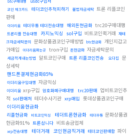
usdc구입처
btc구매대행
트론 리플코인
테더코인추척피하기
불법자금세탁
코인 체크카드
판매
trc20구매대행
해외돈현금화
테더무통 테더전송대행
이더리움
카지노믹싱
sol구입
비트코인퀵거래
트론리플 전송대행
재테
문화상품권코인구매방법
개인지갑고
크자금세탁문의
btc현금화
가매입
tron구입
자금세탁문의
돈현금화
이더리움파는곳
알트코인구매
문
트론 리플코인전송
세금적게내는방법
오다집
상세탁
핸드폰결제현금화85%
자금믹싱
이더리움구입대행
xrp구입
업비트코인추
trc20판매
암호화폐구매대행
이더리움
적
테더수사기관
롯데상품권코인구매
sol판매처
xrp매입
이더리움현금화
테더트론현금화
문화상품권
리플현금화
비트코인믹싱
테더무통
현금화91%
비트송금업체
트론삽니다
테더거래
코인현금직거래
파이
테더코인판매함
xrp전송대행