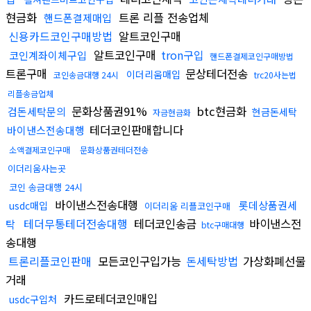
현금화
트론 리플 전송업체
핸드폰결제매입
신용카드코인구매방법
알트코인구매
알트코인구매
tron구입
코인계좌이체구입
핸드폰결제코인구매방법
트론구매
문상테더전송
이더리움매입
코인송금대행 24시
trc20사는법
리플송금업체
문화상품권91%
btc현금화
검돈세탁문의
현금돈세탁
자금현금화
테더코인판매합니다
바이낸스전송대행
소액결제코인구매
문화상품권테더전송
이더리움사는곳
코인 송금대행 24시
바이낸스전송대행
롯데상품권세
usdc매입
이더리움 리플코인구매
테더무통테더전송대행
테더코인송금
바이낸스전
탁
btc구매대행
송대행
트론리플코인판매
모든코인구입가능
돈세탁방법
가상화폐선물
거래
카드로테더코인매입
usdc구입처