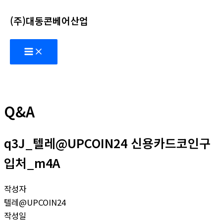
콘
(주)대동콘베어산업
텐
츠
Main
로
Menu
건
너
뛰
기
Q&A
q3J_텔레@UPCOIN24 신용카드코인구
입처_m4A
작성자
텔레@UPCOIN24
작성일