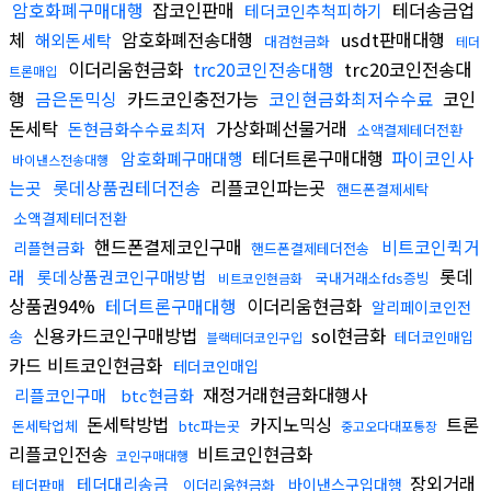
암호화폐구매대행
잡코인판매
테더송금업
테더코인추척피하기
체
암호화폐전송대행
usdt판매대행
해외돈세탁
대검현금화
테더
이더리움현금화
trc20코인전송대행
trc20코인전송대
트론매입
행
금은돈믹싱
카드코인충전가능
코인현금화최저수수료
코인
돈세탁
가상화폐선물거래
돈현금화수수료최저
소액결제테더전환
테더트론구매대행
파이코인사
암호화폐구매대행
바이낸스전송대행
는곳
롯데상품권테더전송
리플코인파는곳
핸드폰결제세탁
소액결제테더전환
핸드폰결제코인구매
비트코인퀵거
리플현금화
핸드폰결제테더전송
래
롯데
롯데상품권코인구매방법
국내거래소fds증빙
비트코인현금화
상품권94%
테더트론구매대행
이더리움현금화
알리페이코인전
신용카드코인구매방법
sol현금화
송
테더코인매입
블랙테더코인구입
카드 비트코인현금화
테더코인매입
재정거래현금화대행사
리플코인구매
btc현금화
돈세탁방법
카지노믹싱
트론
돈세탁업체
btc파는곳
중고오다대포통장
리플코인전송
비트코인현금화
코인구매대행
장외거래
테더대리송금
바이낸스구입대행
테더판매
이더리움현금화