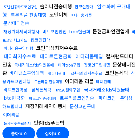
솔라나전송대행
암호화폐 구매대
잡코인판매
도난신용카드코인구입
행
코인이체
트론리플 전송대행
이더리움 리플
문상테더전송
돈현금화안전업체
재정거래세탁대행사
비트코인환전
tron현금화
비
잡코인판매
트코인 체크카드
코인믹싱최저수수료
이더리움구입대행
테더최저수수료
테더트론현금화
이더리움매입
컬쳐랜드테더
전송
문상테더전
국내거래소fds막혔을때
테더tron구입
잡코인구입대행
환
코인돈세탁
바이낸스구입대행
신
fx현금화최저수수료
솔라나판매
이더리움 리플
용카드코인대행
테더판매
트론리플 전송대행
국내거래소fds막혔을때
비트코인믹싱
탈세돈세탁
trc20원화구입
btc현금화
트론리플코인전송
파이코인
돈믹싱
비트코인송금대행
재정거래세탁대행사
문상코인구매
해드립니다
이더리움
빗썸fds푸는법
돈세탁수수료최저
좋아요
0
싫어요
0