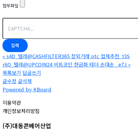
첨부파일
«
s4D_텔레@CASHFILTER365 장외거래 otc 업체추천_t3S
r6Q_텔레@UPCOIN24 비트코인 현금화 테더 손대손 _e7J
»
목록보기
답글쓰기
글수정
글삭제
Powered by KBoard
이용약관
개인정보처리방침
(주)대동콘베어산업