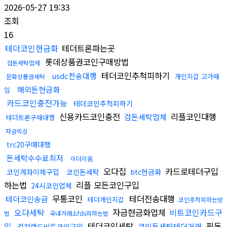
2026-05-27 19:33
조회
16
테더코인현금화
테더트론파는곳
롯데상품권코인구매방법
검돈세탁업체
테더코인추척피하기
usdc전송대행
개인지갑 고가매
문화상품권세탁
해외돈현금화
입
카드코인충전가능
테더코인추척피하기
신용카드코인충전
리플코인대행
검돈세탁업체
테더트론구매대행
자금믹싱
trc20구매대행
돈세탁수수료최저
이더리움
오다집
카드로테더구입
코인계좌이체구입
코인돈세탁
btc현금화
하는법
리플 모든코인구입
24시코인업체
무통코인
테더전송대행
테더코인송금
테더개인지갑
코인추적피하는방
오다세탁
자금현금화업체
비트코인카드구
법
국내거래소fds피하는법
입
테더코인세탁
핑돈
코인돈세탁테더거래
컬쳐랜드비트코인구입