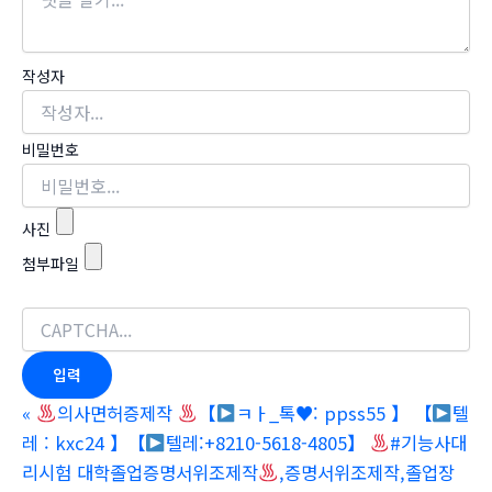
작성자
비밀번호
사진
첨부파일
«
의사면허증제작
【
ㅋㅏ_톡
♥
: ppss55 】 【
텔
레 : kxc24 】【
텔레:+8210-5618-4805】
#기능사대
리시험 대학졸업증명서위조제작
,증명서위조제작,졸업장