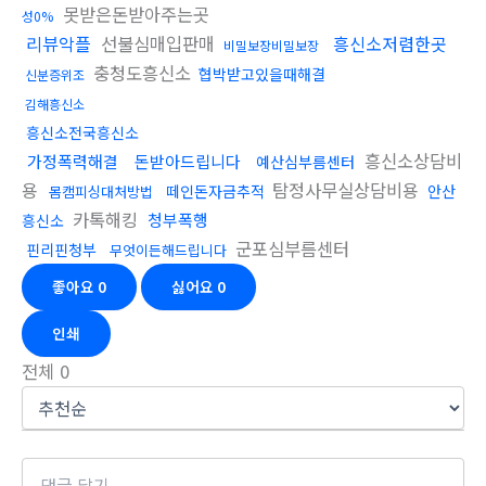
못받은돈받아주는곳
성0%
리뷰악플
선불심매입판매
흥신소저렴한곳
비밀보장비밀보장
충청도흥신소
협박받고있을때해결
신분증위조
김해흥신소
흥신소전국흥신소
흥신소상담비
가정폭력해결
돈받아드립니다
예산심부름센터
용
탐정사무실상담비용
떼인돈자금추적
안산
몸캠피싱대처방법
카톡해킹
청부폭행
흥신소
군포심부름센터
핀리핀청부
무엇이든해드립니다
좋아요
0
싫어요
0
인쇄
전체
0