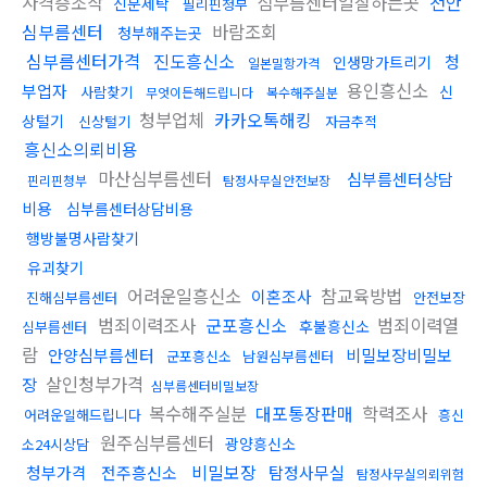
자격증조작
심부름센터일잘하는곳
천안
신분세탁
필리핀청부
심부름센터
바람조회
청부해주는곳
심부름센터가격
진도흥신소
청
인생망가트리기
일본밀항가격
용인흥신소
부업자
신
사람찾기
무엇이든해드립니다
복수해주실분
청부업체
카카오톡해킹
상털기
신상털기
자금추적
흥신소의뢰비용
마산심부름센터
심부름센터상담
핀리핀청부
탐정사무실안전보장
비용
심부름센터상담비용
행방불명사람찾기
유괴찾기
어려운일흥신소
참교육방법
이혼조사
진해심부름센터
안전보장
범죄이력조사
군포흥신소
범죄이력열
후불흥신소
심부름센터
람
안양심부름센터
비밀보장비밀보
군포흥신소
남원심부름센터
살인청부가격
장
심부름센터비밀보장
복수해주실분
대포통장판매
학력조사
어려운일해드립니다
흥신
원주심부름센터
광양흥신소
소24시상담
비밀보장
청부가격
전주흥신소
탐정사무실
탐정사무실의뢰위험