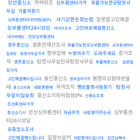
양산흥신소
학력위조
심부름센터가격
후불가능한곳탐정사
무실
가출자찾기
사기당한돈찾는법
말못할고민해결
심부름센터의뢰위험성0%
심부름센터24시상담
고민바로해결흥신소
마사지조사
안양심부름센터
네이버해킹
결혼전재산조사
경주흥신소
후불가능한곳심부름센터
심부름센터비
청부업체
증거조
누명씌우기
도와주세요
밀보장
탐정사무실가격
작
탐정사무실전국탐정사무실
경주흥신소
후불제흥신소
일본밀
항가격
용인흥신소
몸캠피싱협박받을
고민해결해드립니다
청부업자가격
때
자격조작
탐정사
행방불명사람찾기
대포폰판매
흥신소비용
무실비밀보장
흥신소의뢰위험성0%
신용도조회
조선족청부가격
안산심부름센터
심부름센
자금추적
사람찾아주는곳
흥신소디시
터24시상담
유흥업소조사
밀항브로커
고민해결해드립니다
사람찾아드립니다
상간남복수