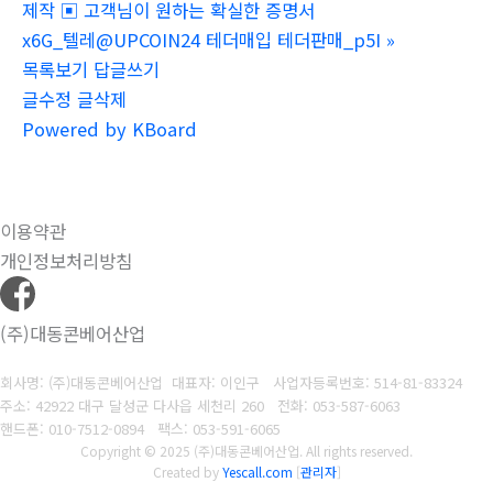
제작 ▣ 고객님이 원하는 확실한 증명서
x6G_텔레@UPCOIN24 테더매입 테더판매_p5I
»
목록보기
답글쓰기
글수정
글삭제
Powered by KBoard
이용약관
개인정보처리방침
(주)대동콘베어산업
회사명: (주)대동콘베어산업 대표자: 이인구
사업자등록번호: 514-81-83324
주소: 42922 대구 달성군 다사읍 세천리 260
전화: 053-587-6063
핸드폰: 010-7512-0894
팩스: 053-591-6065
Copyright © 2025 (주)대동콘베어산업. All rights reserved.
Created by
Yescall.com
[
관리자
]