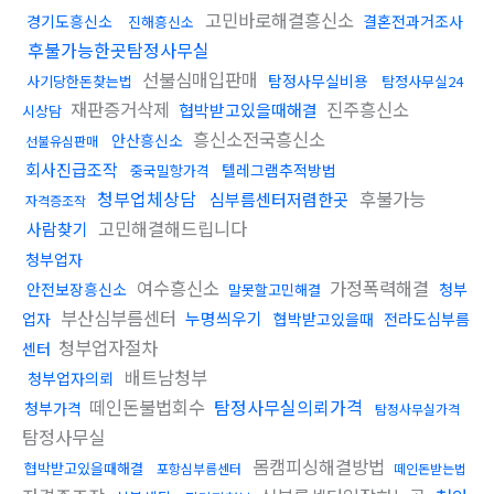
고민바로해결흥신소
경기도흥신소
결혼전과거조사
진해흥신소
후불가능한곳탐정사무실
선불심매입판매
탐정사무실비용
사기당한돈찾는법
탐정사무실24
재판증거삭제
진주흥신소
협박받고있을때해결
시상담
흥신소전국흥신소
안산흥신소
선불유심판매
회사진급조작
텔레그램추적방법
중국밀항가격
청부업체상담
후불가능
심부름센터저렴한곳
자격증조작
고민해결해드립니다
사람찾기
청부업자
여수흥신소
가정폭력해결
안전보장흥신소
청부
말못할고민해결
부산심부름센터
누명씌우기
업자
협박받고있을때
전라도심부름
청부업자절차
센터
배트남청부
청부업자의뢰
떼인돈불법회수
탐정사무실의뢰가격
청부가격
탐정사무실가격
탐정사무실
몸캠피싱해결방법
협박받고있을때해결
포항심부름센터
떼인돈받는법