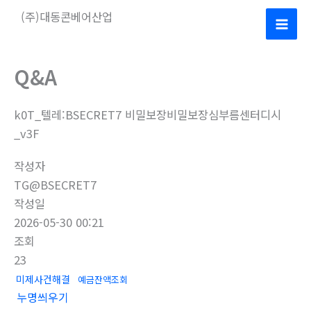
콘
(주)대동콘베어산업
텐
Mai
츠
로
Men
Q&A
건
너
k0T_텔레:BSECRET7 비밀보장비밀보장심부름센터디시
뛰
_v3F
기
작성자
TG@BSECRET7
작성일
2026-05-30 00:21
조회
23
미제사건해결
예금잔액조회
누명씌우기