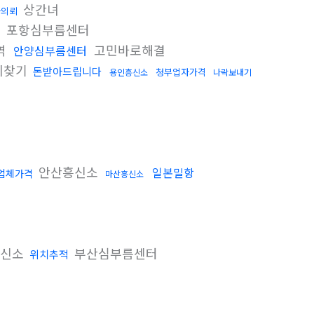
상간녀
자의뢰
포항심부름센터
역
고민바로해결
안양심부름센터
치찾기
돈받아드립니다
청부업자가격
용인흥신소
나락보내기
안산흥신소
일본밀항
업체가격
마산흥신소
흥신소
부산심부름센터
위치추적