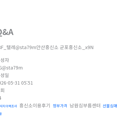
회사소개
제품소개
부
Q&A
8F_텔레@sta79m안산흥신소 군포흥신소_x9N
작성자
G@sta79m
작성일
026-05-31 05:51
조회
4
흥신소이용후기
남원심부름센터
청부가격
선불심
사지이력조사
결