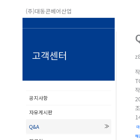
콘
(주)대동콘베어산업
텐
츠
로
건
너
고객센터
z
뛰
기
T
공지사항
2
자유게시판
1
Q&A
마
해