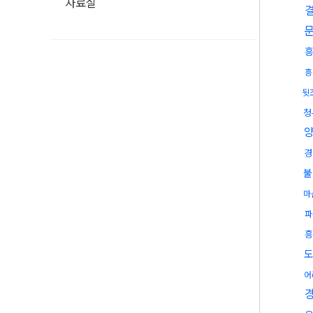
자료실
흥
뒷
청
경
불
마
파
흥
어