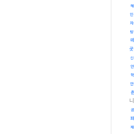
해
인
자
탐
곳
신
안
안
재