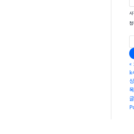
사
첨
«
k
싱
P