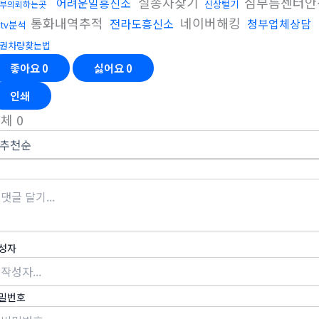
실종자찾기
심부름센터안
어려운일흥신소
신상털기
부의뢰하는곳
통화내역추적
네이버해킹
전라도흥신소
청부업체상담
ctv분석
권차량찾는법
좋아요
0
싫어요
0
인쇄
전체
0
성자
밀번호