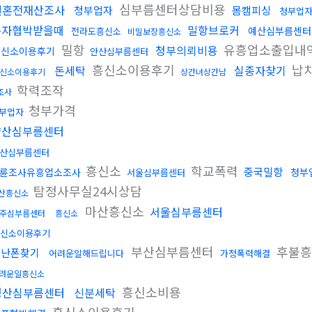
심부름센터상담비용
결혼전재산조사
청부업자
몸캠피싱
청부업
문자협박받을때
밀항브로커
예산심부름센터
전라도흥신소
비밀보장흥신소
밀항
유흥업소출입내
청부의뢰비용
흥신소이용후기
안산심부름센터
흥신소이용후기
납
돈세탁
실종자찾기
신소이용후기
상간녀상간남
학력조작
조사
청부가격
부업자
양산심부름센터
산심부름센터
흥신소
학교폭력
중국밀항
륜조사유흥업소조사
청부
서울심부름센터
탐정사무실24시상담
산흥신소
마산흥신소
서울심부름센터
주심부름센터
흥신소
신소이용후기
부산심부름센터
후불
도난폰찾기
어려운일해드립니다
가정폭력해결
려운일흥신소
흥신소비용
경산심부름센터
신분세탁