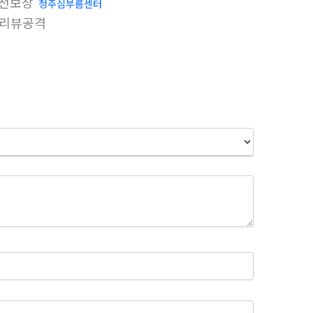
전보장
청주심부름센터
리뷰공격