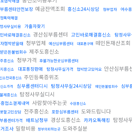
흥신소이용후기
유포협박해결
예금잔액조회
흥신소24시상담
부름센터안전보장
여수흥
청부업자
정폭력해결
가출자찾기
정사무실비용
경산심부름센터
고민바로해결흥신소
탐정사무
민바로해결흥신소
청부업체
떼인돈재산조회
문자협박받을때
예산심부름센터
대포폰구매
제주도흥신소
받은돈불법회수
청부가격
주흥신소
후불가능한곳심부름센터
안산심부름
대포통장판매
탐정사무실가격
지흥신소
협박받고있어요
주민등록증위조
신소전국흥신소
심부름센터디시
탐정사무실24시상담
심부
신소가격
떼인돈불법회수
탐정사무실디시
불제흥신소
사람찾아주는곳
유흥업소결제내역
수원흥신소
전주흥신소
도와드립니다
포항심부름센터
못할고민상담
경상도흥신소
탐정사
배트남청부
카카오톡해킹
부름센터가격
밀항비용
도와주실분
과거조사
청부의뢰하는곳