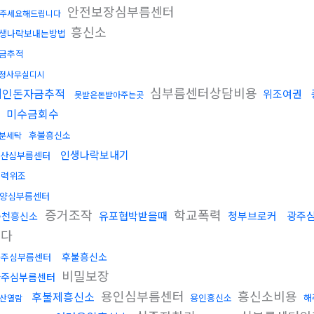
안전보장심부름센터
주세요해드립니다
흥신소
생나락보내는방법
금추적
정사무실디시
심부름센터상담비용
떼인돈자금추적
위조여권
못받은돈받아주는곳
미수금회수
후불흥신소
분세탁
인생나락보내기
산심부름센터
학력위조
양심부름센터
증거조작
학교폭력
유포협박받을때
청부브로커
광주
춘천흥신소
니다
후불흥신소
공주심부름센터
비밀보장
파주심부름센터
용인심부름센터
흥신소비용
후불제흥신소
용인흥신소
해
산열람