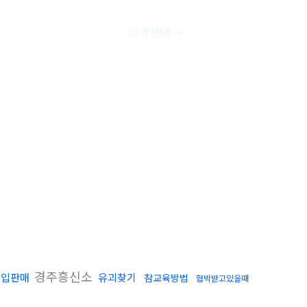
품갤러리
온라인문의
고객센터
오시는길
경주흥신소
매입판매
유괴찾기
참교육방법
협박받고있을때