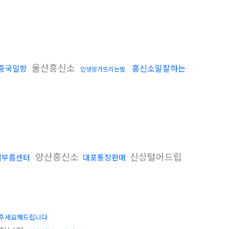
울산흥신소
흥신소일잘하는
중국밀항
인생망가뜨리는법
양산흥신소
신상털어드립
심부름센터
대포통장판매
주세요해드립니다