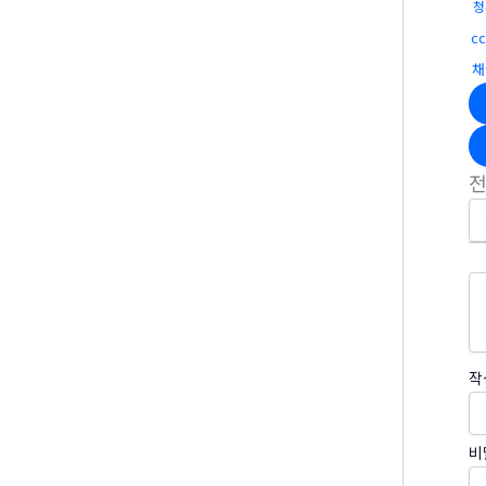
청
c
채
작
비