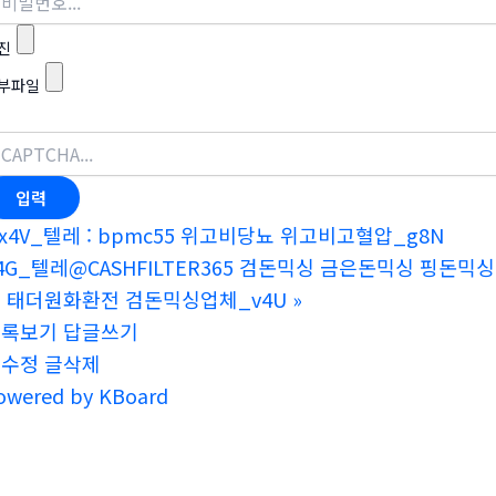
진
부파일
x4V_텔레 : bpmc55 위고비당뇨 위고비고혈압_g8N
4G_텔레@CASHFILTER365 검돈믹싱 금은돈믹싱 핑
 태더원화환전 검돈믹싱업체_v4U
»
목록보기
답글쓰기
글수정
글삭제
owered by KBoard