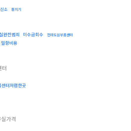
신소
환치기
실완전범죄
미수금회수
전라도심부름센터
밀항비용
센터
름센터저렴한곳
무실가격