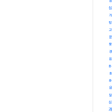
심
가
탐
고
못
경
음
흥
흥
후
말
심