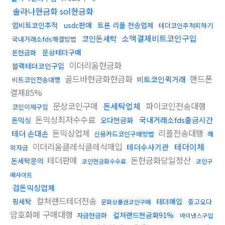
솔라나현금화 sol현금화
업비트코인추적
usdc판매
트론 리플 전송업체
테더코인추척피하기
소액결제비트코인구입
코인돈세탁
국내거래소fds해결방법
문상테더구매
돈현금화
이더리움현금화
블랙테더코인구입
골드바현금화현금화
핸드폰
비트코인퀵거래
비트코인전송대행
결제85%
문상코인구매
돈세탁업체
파이코인전송대행
코인이체구입
돈믹싱최저수수료
국내거래소fds출금시간
돈믹싱
오다현금화
돈믹싱업체
리플전송대행
테더 손대손
신용카드코인구매방법
해
이더리움클레식클레식매입
테더이체
테더수사기관
외자금
테더판매
돈현금화당일정산
돈세탁문의
코인현금화수수료
코인구
매사이트
검돈믹싱업체
컬쳐랜드테더전송
핑세탁
테더매입
중고오다
문화상품권코인구매
암호화폐 구매대행
컬쳐랜드현금화91%
자금현금화
바이낸스구입