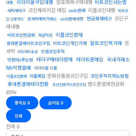
이더리움구입대행
암호화폐구매대행
비트코인사는법
대행
코인해외지갑 매입
리플코인대행
usdc판매
세탁재테크
비트코
코인구
현금화재테크
돈세탁해외거래소
usdt판매대행
인 신용카드
매대행
리플코인판매
비트코인현금화
자금믹싱
알트코인퀵거래
돈
비트코인개인거래
휴대폰결제비트코인구입
세탁
빗썸코인추적
비트대리송금
테더구매테더판매
테더트론매입
국내거래소
빗썸fds푸는법
fds막혔을때
이더리움 리플
문화상품권코인구입
코인추적피하는방법
리플매입
리플코인판매
휴대폰결제테더전환
핸드폰결제현금화
도난신용카드코인구입
85%
좋아요
0
싫어요
0
인쇄
전체
0