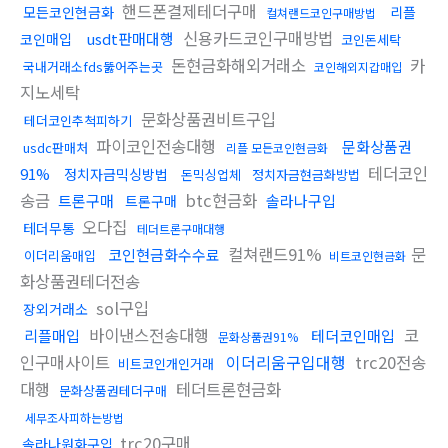
핸드폰결제테더구매
모든코인현금화
리플
컬쳐랜드코인구매방법
신용카드코인구매방법
usdt판매대행
코인매입
코인돈세탁
돈현금화해외거래소
카
국내거래소fds뚫어주는곳
코인해외지갑매입
지노세탁
문화상품권비트구입
테더코인추척피하기
파이코인전송대행
문화상품권
usdc판매처
리플 모든코인현금화
테더코인
91%
정치자금믹싱방법
돈믹싱업체
정치자금현금화방법
송금
btc현금화
트론구매
솔라나구입
트론구매
오다집
테더무통
테더트론구매대행
컬쳐랜드91%
문
코인현금화수수료
이더리움매입
비트코인현금화
화상품권테더전송
sol구입
장외거래소
바이낸스전송대행
코
리플매입
테더코인매입
문화상품권91%
인구매사이트
이더리움구입대행
trc20전송
비트코인개인거래
대행
테더트론현금화
문화상품권테더구매
세무조사피하는방법
trc20구매
솔라나원화구입