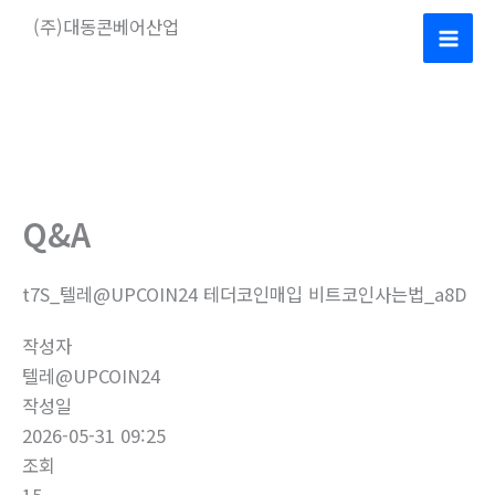
콘
(주)대동콘베어산업
텐
Mai
츠
로
Men
건
너
뛰
기
Q&A
t7S_텔레@UPCOIN24 테더코인매입 비트코인사는법_a8D
작성자
텔레@UPCOIN24
작성일
2026-05-31 09:25
조회