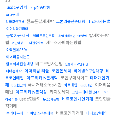
15
usdc구입처
xrp전송대행
xrp구매
핸드폰결제세탁
trc20사는법
트론리플전송대행
리플코인판매
이더리움현금화
불법자금세탁
탈세하는방
업비트코인추적
소액결제코인구매방법
법
세무조사피하는방법
코인믹싱
오다집수수료
소액결제85%
이더리움사는곳
비트코인사는법
암호화폐전송대행
신용카드코인충전
이더리움 리플
코인돈세탁
바이낸스구입대행
비
테더돈세탁
아프리카tv돈세탁
코인구매사이트
테더개인거
트코인매입
래
국내거래소fds시간
이더리움
비트매입
btc현금화
usdt매입
매입
아프리카tv돈믹싱
카지노세탁
코인구매대행 24시
이더
usdc현금화
비트코인개인거래
코인현금
리움 리플
trc20사는법
직거래
비트코인퀵거래
테더코인매입
솔라나구매
바이낸스전송대행