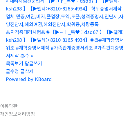
«
대리시험전문업체 【▶ㅋㅏ_톡♥ : dsd67 】【▶텔레:
ksh298 】【▶텔레:+8210-8165-4934】 학위증명서제작
업체 민증,여권,비자,졸업장,토익,토플,성적증명서,진단서,사
망진단서,해외여권,해외진단서,학위증,차량등록
♨️자격증대리시험♨️◈【▶ㅋㅏ_톡♥ : dsd67 】【▶텔레:
ksh298 】【▶텔레:+8210-8165-4934】◈♨️#재학증명서
위조 #재학증명서제작 #가족관계증명서위조 #가족관계증명
서제작 ♨️수
»
목록보기
답글쓰기
글수정
글삭제
Powered by KBoard
이용약관
개인정보처리방침