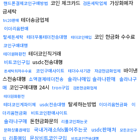
코인 체크카드
가상화폐자
핸드폰결제코인구매방법
검돈세탁업체
금세탁
테더송금업체
trc20판매
이더리움판매
코인 현금화 수수료
탈세돈세탁
테더무통테더전송대행
테더코인매입
코인구매대행
테더코인직거래
테더원화환전
usdc전송대행
비트코인구입
바이낸
코인구매사이트
테더수사기관
자금현금화업체
돈세탁최저수수료
스전송대행
솔라나매입 솔라나판매
소액결제테더전송
솔라나구
코인구매대행 24시
매
tron구입
검돈현금화업체
테더원화환전
탈세하는방법
테더코인계좌이체
usdc전송대행
이더리움현금화
이
더리움현금화
비트코인판매사이트
솔라나구매
돈현금화문의
리플코인파는곳
국내거래소fds뚫어주는곳
usdc판매처
문화상품권매입
모든코인구
문상비트코인구입
리플매입
입
비트코인전송대행