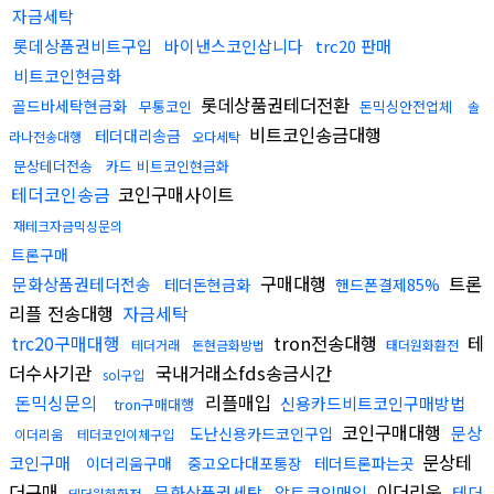
자금세탁
롯데상품권비트구입
바이낸스코인삽니다
trc20 판매
비트코인현금화
롯데상품권테더전환
골드바세탁현금화
무통코인
돈믹싱안전업체
솔
비트코인송금대행
테더대리송금
라나전송대행
오다세탁
문상테더전송
카드 비트코인현금화
테더코인송금
코인구매사이트
재테크자금믹싱문의
트론구매
구매대행
트론
문화상품권테더전송
테더돈현금화
핸드폰결제85%
리플 전송대행
자금세탁
trc20구매대행
tron전송대행
테
테더거래
돈현금화방법
태더원화환전
더수사기관
국내거래소fds송금시간
sol구입
돈믹싱문의
리플매입
신용카드비트코인구매방법
tron구매대행
코인구매대행
문상
도난신용카드코인구입
이더리움
테더코인이체구입
문상테
코인구매
이더리움구매
중고오다대포통장
테더트론파는곳
더구매
이더리움
문화상품권세탁
알트코인매입
테더
테더원화환전