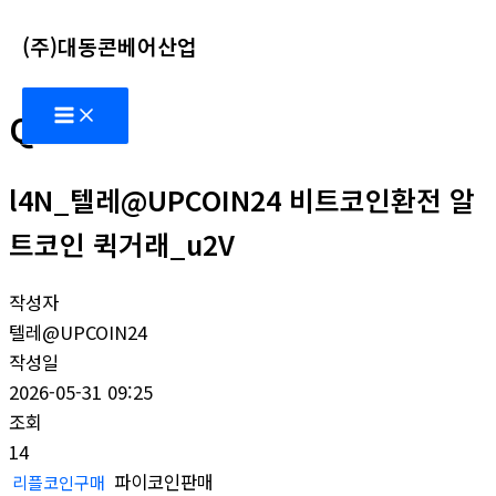
콘
(주)대동콘베어산업
텐
츠
Main
로
Q&A
Menu
건
너
l4N_텔레@UPCOIN24 비트코인환전 알
뛰
기
트코인 퀵거래_u2V
작성자
텔레@UPCOIN24
작성일
2026-05-31 09:25
조회
14
파이코인판매
리플코인구매