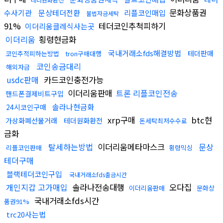
문화상품권
수사기관
문상테더전환
리플코인매입
불법자금세탁
91%
테더코인추척피하기
이더리움클레식사는곳
이더리움
횡령현금화
국내거래소fds해결방법
테더판매
코인추적피하는방법
tron구매대행
코인송금대리
해외자금
usdc판매
카드코인충전가능
이더리움판매
트론 리플코인전송
핸드폰결제비트구입
솔라나현금화
24시코인구매
xrp구매
btc현
가상화폐선물거래
테더원화환전
돈세탁최저수수료
금화
탈세하는방법
이더리움메타마스크
문상
리플코인판매
횡령믹싱
테더구매
블랙테더코인구입
국내거래소fds출금시간
개인지갑 고가매입
솔라나전송대행
오다집
이더리움판매
문화상
국내거래소fds시간
품권91%
trc20사는법