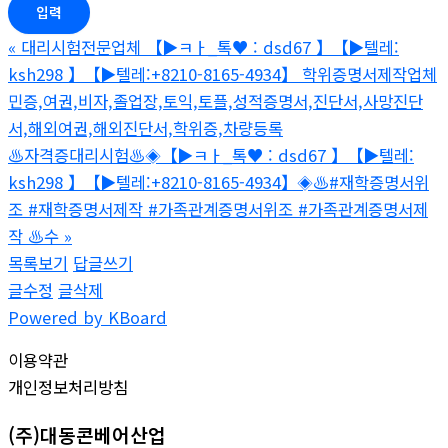
«
대리시험전문업체 【▶ㅋㅏ_톡♥ : dsd67 】【▶텔레:
ksh298 】【▶텔레:+8210-8165-4934】 학위증명서제작업체
민증,여권,비자,졸업장,토익,토플,성적증명서,진단서,사망진단
서,해외여권,해외진단서,학위증,차량등록
♨️자격증대리시험♨️◈【▶ㅋㅏ_톡♥ : dsd67 】【▶텔레:
ksh298 】【▶텔레:+8210-8165-4934】◈♨️#재학증명서위
조 #재학증명서제작 #가족관계증명서위조 #가족관계증명서제
작 ♨️수
»
목록보기
답글쓰기
글수정
글삭제
Powered by KBoard
이용약관
개인정보처리방침
(주)대동콘베어산업