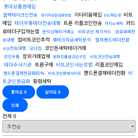
롯데상품권매입
이더리움매입
비트
블랙테더코인전송
btc파는곳
정치자금현금화방법
매입
테더무통테더전송대행
트론 리플코인전송
카드
카지노세탁
로테더구입하는법
돈믹싱해외거래소
비트코인 체크카드
암호화폐전
업비트코인추적
재테크자금세탁문의
컬쳐랜드테더전환
송대행
코인돈세탁테더거래
xrp전송대행
오다집
장외거래업체
코인무통
문화상품권코인구입
비트코인전송대행
테더수사기관
트론구매
비트코인사는방법
리플코인매입
핸드폰결제테더전환
비
핸드폰결제현금화85%
비트코인판매사이트
트코인현금화
횡령세탁
좋아요
0
싫어요
0
인쇄
전체
0