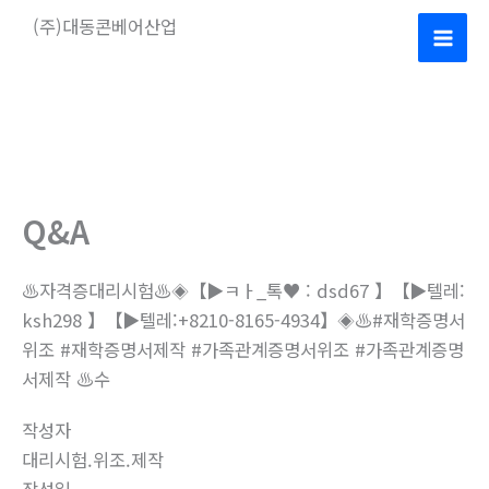
콘
(주)대동콘베어산업
텐
Mai
츠
로
Men
건
너
뛰
기
Q&A
♨️자격증대리시험♨️◈【▶ㅋㅏ_톡♥ : dsd67 】【▶텔레:
ksh298 】【▶텔레:+8210-8165-4934】◈♨️#재학증명서
위조 #재학증명서제작 #가족관계증명서위조 #가족관계증명
서제작 ♨️수
작성자
대리시험.위조.제작