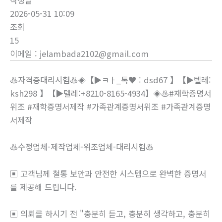
작성일
2026-05-31 10:09
조회
15
이메일
:
jelambada2102@gmail.com
♨️자격증대리시험♨️◈【▶ㅋㅏ_톡♥ : dsd67 】【▶텔레:
ksh298 】【▶텔레:+8210-8165-4934】◈♨️#재학증명서
위조 #재학증명서제작 #가족관계증명서위조 #가족관계증명
서제작
♨️수정업체-제작업체-위조업체-대리시험♨️
▣ 고객님께 철통 보안과 안전한 시스템으로 완벽한 증명서
를 제공해 드립니다.
▣ 의뢰를 하시기 전 "충분히 듣고, 충분히 생각하고, 충분히