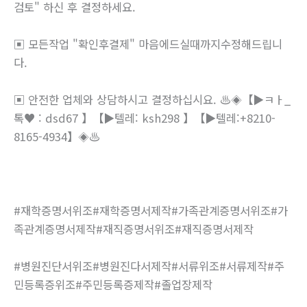
검토" 하신 후 결정하세요.
▣ 모든작업 "확인후결제" 마음에드실때까지수정해드립니
다.
▣ 안전한 업체와 상담하시고 결정하십시요. ♨️◈【▶ㅋㅏ_
톡♥ : dsd67 】【▶텔레: ksh298 】【▶텔레:+8210-
8165-4934】◈♨️
#재학증명서위조#재학증명서제작#가족관계증명서위조#가
족관계증명서제작#재직증명서위조#재직증명서제작
#병원진단서위조#병원진다서제작#서류위조#서류제작#주
민등록증위조#주민등록증제작#졸업장제작