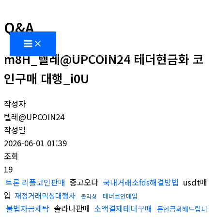
콘
(주)대동콘베어산업
텐
Q&A
츠
Main
Menu
로
m8H_텔레@UPCOIN24 테더현금화 코
건
인구매 대행_i0U
너
뛰
기
작성자
텔레@UPCOIN24
작성일
2026-06-01 01:39
조회
19
트론 리플코인판매
중고오다
국내거래소fds해결방법
usdt매
입
재정거래믹싱대행사
테더코인매입
돈믹싱
불법자금세탁
솔라나판매
소액결제테더구매
돈현금화해드립니