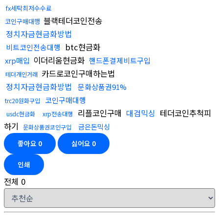
fx세탁최저수수료
블랙테더코인전송
코인구매대행
정치자금현금화방법
btc현금화
비트코인전송대행
이더리움현금화
xrp매입
핸드폰결제비트구입
카드로코인구매하는법
테더개인거래
정치자금현금화방법
문화상품권91%
코인구매대행
trc20원화구입
리플코인구매
대검믹싱
테더코인추척피
usdc현금화
xrp전송대행
하기
금은돈믹싱
문화상품권코인구입
좋아요
0
싫어요
0
인쇄
전체
0