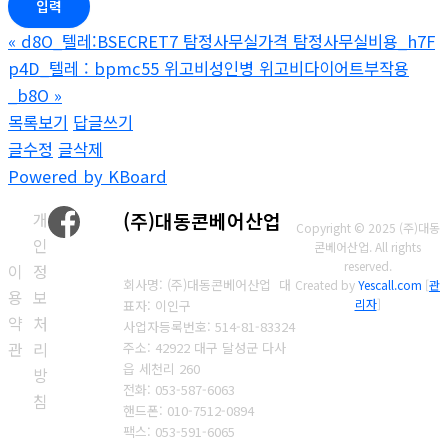
«
d8O_텔레:BSECRET7 탐정사무실가격 탐정사무실비용_h7F
p4D_텔레 : bpmc55 위고비성인병 위고비다이어트부작용
_b8O
»
목록보기
답글쓰기
글수정
글삭제
Powered by KBoard
개
(주)대동콘베어산업
Copyright © 2025 (주)대동
인
콘베어산업. All rights
reserved.
이
정
회사명: (주)대동콘베어산업 대
Created by
Yescall.com
[
관
용
보
리자
]
표자: 이인구
약
처
사업자등록번호: 514-81-83324
관
리
주소: 42922 대구 달성군 다사
읍 세천리 260
방
전화: 053-587-6063
침
핸드폰: 010-7512-0894
팩스: 053-591-6065