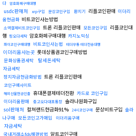
다
암호화폐구매대행
usdc판매처
리플코인판매
이더리
환치기
xrp구입
문상코인구입
비트코인사는방법
움현금화
트론 리플코인판매
리플코인대
모든코인구입
소액결제비트코인구입
행
암호화폐구매대행
카지노믹싱
핑오다세탁
비트코인사는법
파이코인구매대행
테더무통 테더전송대행
이더리움사는곳
롯데상품권코인구매방법
탈세돈세탁
문화상품권세탁
자금세탁
트론 리플코인판매
정치자금현금화방법
코인구매사이트
휴대폰결제테더전환
카드로 코인구입
해외선물현금인출
솔라나원화구입
이더리움판매
중고오다대포통장
sol판매처
컬쳐랜드현금화91%
문상비트구입
솔라
24시코인구매
나구매
모든코인고가매입
이더리움구매
자금세탁
알트코인구매
국내거래소fds해결방법