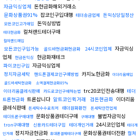
자금믹싱업체
돈현금화해외거래소
문화상품권91%
잡코인구입대행
돈믹싱당일정산
테더송금업체
돈믹싱방법
모든코인고가매입
컬쳐랜드테더구매
테더현금화
컬쳐랜드매입
자금믹싱
모든코인구입가능
24시코인업체
골드바현금화현금화
업체
현금화재테크
현금돈믹싱
자금믹싱업체
파이코인구입
카지노현금화
정치자금세탁
핸드폰결제코인구매방법
이더리움매입
골드바세탁현금화
소액결제현금화85%
trc20코인전송대행
테더
이더리움클레식판매
카드로코인구매하는법
트론삽니다
알트코인퀵거래
검돈현금화
이더리움
트론현금화
클레식판매
태더원화환전
돈세탁수수료최저
돈세탁안전업체
문화상품권테더구매
불법자금믹싱
테더트론구매대행
구매대행
24시코인업체
tron구매대행
신용카드테더구입
테더개인거래
테더개
정치자금현금화
문화상품권테더전환
컬쳐
인거래
휴대폰결제테더구매