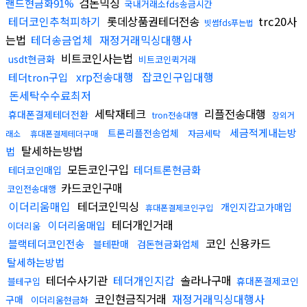
검돈믹싱
랜드현금화91%
국내거래소fds송금시간
테더코인추척피하기
롯데상품권테더전송
trc20사
빗썸fds푸는법
는법
테더송금업체
재정거래믹싱대행사
비트코인사는법
usdt현금화
비트코인퀵거래
xrp전송대행
잡코인구입대행
테더tron구입
돈세탁수수료최저
세탁재테크
리플전송대행
휴대폰결제테더전환
tron전송대행
장외거
세금적게내는방
트론리플전송업체
자금세탁
래소
휴대폰결제테더구매
탈세하는방법
법
모든코인구입
테더트론현금화
테더코인매입
카드코인구매
코인전송대행
이더리움매입
테더코인믹싱
개인지갑고가매입
휴대폰결제코인구입
테더개인거래
이더리움매입
이더리움
코인 신용카드
블랙테더코인전송
블테판매
검돈현금화업체
탈세하는방법
테더수사기관
테더개인지갑
솔라나구매
휴대폰결제코인
블테구입
코인현금직거래
재정거래믹싱대행사
구매
이더리움현금화