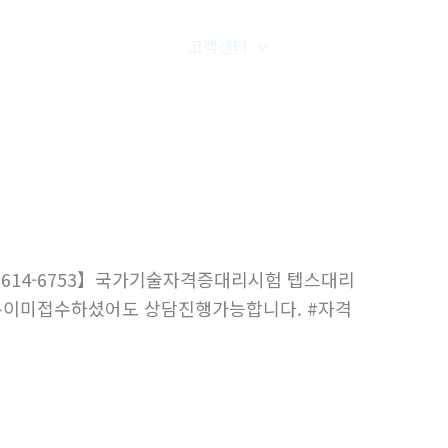
품갤러리
온라인문의
고객센터
오시는길
-5614-6753】국가기술자격증대리시험 텝스대리
 ➤이미접수하셨어도 상담진행가능합니다. #자격