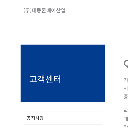
콘
(주)대동콘베어산업
텐
츠
로
건
너
뛰
기
고객센터
기
시
공지사항