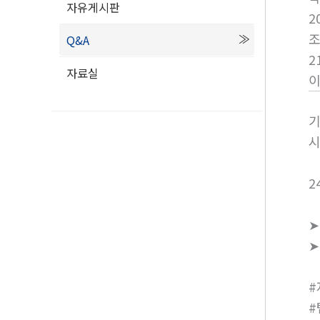
자유게시판
2
Q&A
2
자료실
기
시
2
➤
➤
#
#