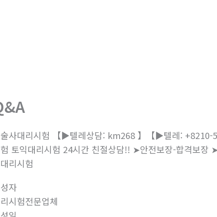
회사소개
제품소개
부
Q&A
술사대리시험 【▶텔레상담: km268 】【▶텔레: +8210
험 토익대리시험 24시간 친절상담!! ➤안전보장-합격보장
증대리시험
작성자
대리시험전문업체
작성일