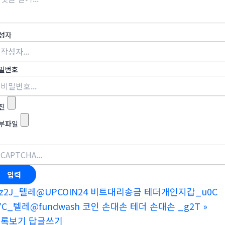
성자
밀번호
진
부파일
z2J_텔레@UPCOIN24 비트대리송금 테더개인지갑_u0C
7C_텔레@fundwash 코인 손대손 테더 손대손 _g2T
»
목록보기
답글쓰기