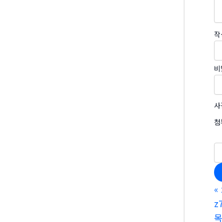
작
비
사
첨
«
z