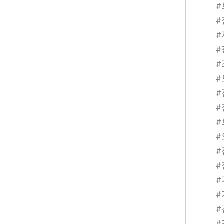
#
#
#
#
#
#
#
#
#
#