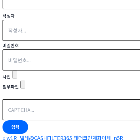
작성자
비밀번호
사진
첨부파일
«
w1R_텔레@CASHFILTER365 테더코인계좌이체_n5R