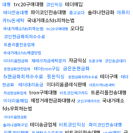
trc20구매대행
테더매입
대행
코인믹싱
파이코인전송대행
솔라나현금화
아프리
테더전송대행
중고오다
카tv돈세탁
국내거래소fds피하는법
오다집
국내거래소fds피하는법
trc20구매대행
코인현금화최저수수료
트론리플전송업체
국내거래소fds해결방법
자금믹싱
재테크자금세탁문의
이더리움현금화
코인송금대리
트론구매
금은돈현금화
테더tron구입
돈현금화안전업체
fx현금화최저수수료
핑돈믹싱
테더구매
테더
돈현금화최저수수료
이더리움클레식판매
테더대리송금
현금화
아프리카tv돈세탁
tron구매대행
트론리플전송대행
비트코인체크카드
자금현금화업체
재정거래현금화대행사
국내거래소
이더리움매입
코인구매사이트
fds우회하는법
이더리움현금화
테더송금업체
비트코인믹싱
파이코인전송대행
솔라나원화구입
비트코인전송대행
금
리플코인판매
usdt매입
돈세탁수수료최저