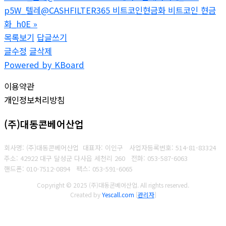
p5W_텔레@CASHFILTER365 비트코인현금화 비트코인 현금
화_h0E
»
목록보기
답글쓰기
글수정
글삭제
Powered by KBoard
이용약관
개인정보처리방침
(주)대동콘베어산업
회사명: (주)대동콘베어산업 대표자: 이인구
사업자등록번호: 514-81-83324
주소: 42922 대구 달성군 다사읍 세천리 260
전화: 053-587-6063
핸드폰: 010-7512-0894
팩스: 053-591-6065
Copyright © 2025 (주)대동콘베어산업. All rights reserved.
Created by
Yescall.com
[
관리자
]