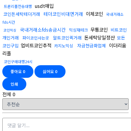
usdt매입
트론리플전송대행
테더코인비대면거래
이체코인
코인돈세탁테더거래
국내거래소
fds시간
국내거래소fds송금시간
무통코인
비트코인
믹싱재테크
코인믹싱
돈세탁당일정산
개인거래
알트코인퀵거래
모든
파이코인사는곳
업비트코인추적
이더리움
코인구입
자금현금화업체
카지노믹싱
리플
코인구매대행24시
좋아요
0
싫어요
0
인쇄
전체
0