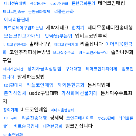
테더코인매입
돈현금화문의
테더전송대행
금은돈세탁
usdc현금화
리플현금화
테더코인송금
돈현금화업체
이더리움판매
세탁재테크
테더무통테더전송대행
환치기
카드로테더구입하는법
모든코인고가매입
업비트코인추적
빗썸fds푸는법
솔라나구입
리플삽니다
이더리움현금
비트코인현금화
테더코인직거래
화
코인추적피하는방법
솔라나원화
오다집수수료
비트코인카드구입
구입
정치자금믹싱방법
구매대행
테더코인계좌이체
밈코인
테더개인지갑
탈세하는방법
팝니다
리플코인매입
해외돈현금화
돈세탁업체
sol판매처
돈믹싱업체
usdc구입대행
가상화폐선물거래
돈세탁수수료최
저
비트코인매입
장외거래
이더리움현금화
핑세탁
리플전송대행
코인구매사이트
trc20판매
테더트론
테더구매
밈코인삽니다
비트송금업체
대검현금화
매입
usdc현금화