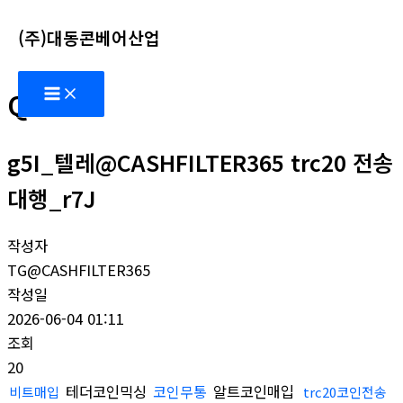
콘
(주)대동콘베어산업
텐
츠
Main
로
Q&A
Menu
건
너
g5I_텔레@CASHFILTER365 trc20 전송
뛰
기
대행_r7J
작성자
TG@CASHFILTER365
작성일
2026-06-04 01:11
조회
20
테더코인믹싱
코인무통
알트코인매입
비트매입
trc20코인전송