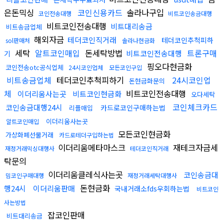
은돈믹싱
코인신용카드
솔라나구입
코인전송대행
비트코인송금대행
비트코인전송대행
비트대리송금
비트송금업체
해외자금
테더코인직거래
테더코인추척피하
sol판매처
솔라나현금화
세탁
알트코인매입
돈세탁방법
트론구매
비트코인전송대행
기
핑오다현금화
코인전송otc공식업체
24시코인업체
모든코인구입
비트송금업체
테더코인추척피하기
24시코인업
돈현금화문의
체
비트코인전송대행
이더리움사는곳
비트코인현금화
오다세탁
코인체크카드
코인송금대행24시
카드로코인구매하는법
리플매입
이더리움사는곳
알트코인매입
모든코인현금화
가상화폐선물거래
카드로테더구입하는법
이더리움메타마스크
재테크자금세
재정거래믹싱대행사
테더코인직거래
탁문의
이더리움클레식사는곳
코인송금대
밈코인구매대행
재정거래세탁대행사
돈현금화
행24시
이더리움판매
국내거래소fds우회하는법
비트코인
사는방법
잡코인판매
비트대리송금