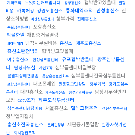
협박받고있을때
무엇이든해드립니다
계좌추적
밀항
광양흥신소
통화내역추적
안성흥신소
신
카톡해킹
강원도흥신소
비용
상조회방법
청부가격
진해흥신소
예산심부름센터
포항흥신소
수원심부름센터
억울한일
재판증거물열람
탐정사무실비용
흥신소
제주도흥신소
네이버해킹
흥신소완전범죄
협박받고있을때
유포협박받을때
광주심부름센
여수흥신소
안성심부름센터
터
심부름센터비밀보장
탐정사무실
사건조작
심부름센터전국심부름센터
몸캠피싱해결방법
못받은돈불법회수
대포폰매입
말못할고민상담
청부가격
경기도심부
포항심부름센터
대전흥신소
탐정사무실안전
름센터
제주도흥신소
청부의뢰하는곳
보장
제주도심부름센터
cctv조작
서울흥신소
텔레그램추적
심부름센터상담비용
경산심부름센터
청부업자절차
흥신소전국흥신소
재판증거물열람
실종자찾기전
필리핀청부
문
회사평판조작