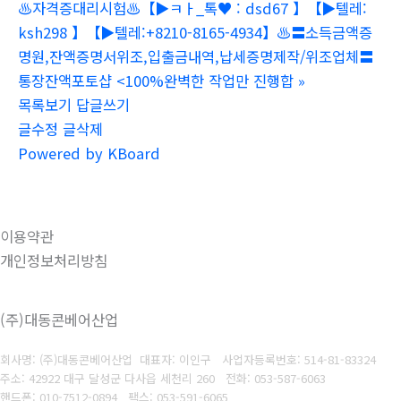
♨️자격증대리시험♨️【▶ㅋㅏ_톡♥ : dsd67 】【▶텔레:
ksh298 】【▶텔레:+8210-8165-4934】♨️〓소득금액증
명원,잔액증명서위조,입출금내역,납세증명제작/위조업체〓
통장잔액포토샵 <100%완벽한 작업만 진행합
»
목록보기
답글쓰기
글수정
글삭제
Powered by KBoard
이용약관
개인정보처리방침
(주)대동콘베어산업
회사명: (주)대동콘베어산업 대표자: 이인구
사업자등록번호: 514-81-83324
주소: 42922 대구 달성군 다사읍 세천리 260
전화: 053-587-6063
핸드폰: 010-7512-0894
팩스: 053-591-6065