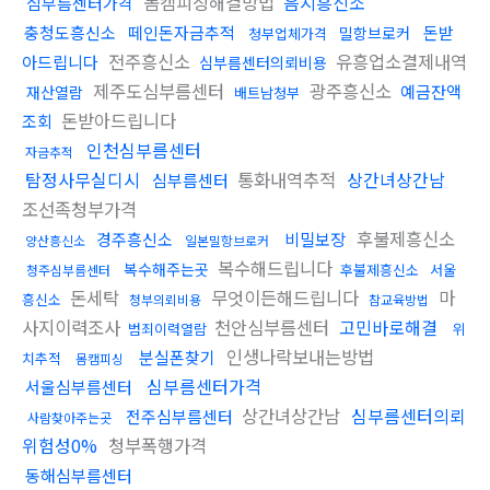
몸캠피싱해결방법
음지흥신소
심부름센터가격
충청도흥신소
떼인돈자금추적
돈받
밀항브로커
청부업체가격
전주흥신소
유흥업소결제내역
아드립니다
심부름센터의뢰비용
제주도심부름센터
광주흥신소
예금잔액
재산열람
배트남청부
돈받아드립니다
조회
인천심부름센터
자금추적
탐정사무실디시
통화내역추적
상간녀상간남
심부름센터
조선족청부가격
후불제흥신소
경주흥신소
비밀보장
양산흥신소
일본밀항브로커
복수해드립니다
복수해주는곳
후불제흥신소
서울
청주심부름센터
돈세탁
무엇이든해드립니다
마
흥신소
청부의뢰비용
참교육방법
사지이력조사
천안심부름센터
고민바로해결
범죄이력열람
위
인생나락보내는방법
분실폰찾기
치추적
몸캠피싱
심부름센터가격
서울심부름센터
상간녀상간남
심부름센터의뢰
전주심부름센터
사람찾아주는곳
위험성0%
청부폭행가격
동해심부름센터