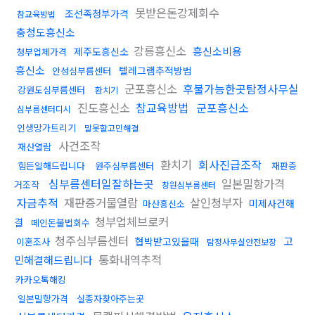
못받은돈강제회수
조선족청부가격
참교육방법
충청도흥신소
강릉흥신소
흥신소비용
제주도흥신소
청부업체가격
흥신소
텔레그램추적방법
안성심부름센터
군포흥신소
후불가능한곳탐정사무실
강원도심부름센터
환치기
진도흥신소
참교육방법
군포흥신소
심부름센터디시
인생망가트리기
말못할고민해결
사건조작
재산열람
환치기
회사진급조작
힘든일해드립니다
원주심부름센터
재판증
심부름센터일잘하는곳
일본밀항가격
거조작
창원심부름센터
자금추적
재판증거물열람
살인청부자
미제사건해
마산흥신소
청부업체브로커
결
떼인돈불법회수
청주심부름센터
고
협박받고있을때
이혼조사
탐정사무실안전보장
통화내역추적
민해결해드립니다
카카오톡해킹
일본밀항가격
실종자찾아주는곳