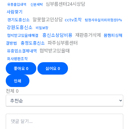
심부름센터24시상담
유흥출입내역
신분세탁
사람찾기
말못할고민상담
cctv조작
경기도흥신소
탐정사무실의뢰위험성0%
강원도흥신소
비밀보장
흥신소상담비용
재판증거삭제
몸캠피싱해
협박받고있을때해결
파주심부름센터
충청도흥신소
결방법
협박받고있을때
유흥업소결제내역
회사평판조작
좋아요
0
싫어요
0
인쇄
전체
0