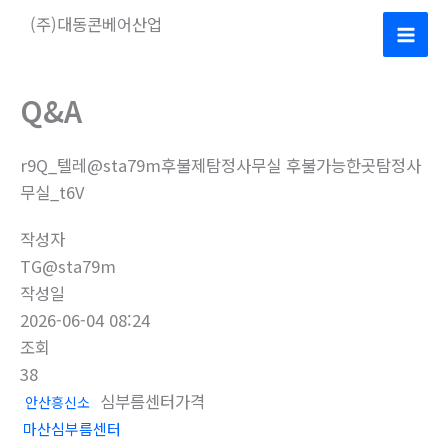
콘
(주)대동콘베어산업
텐
Mai
츠
로
Men
Q&A
건
너
r9Q_텔레@sta79m후불제탐정사무실 후불가능한곳탐정사
뛰
무실_t6V
기
작성자
TG@sta79m
작성일
2026-06-04 08:24
조회
38
심부름센터가격
안산흥신소
마산심부름센터