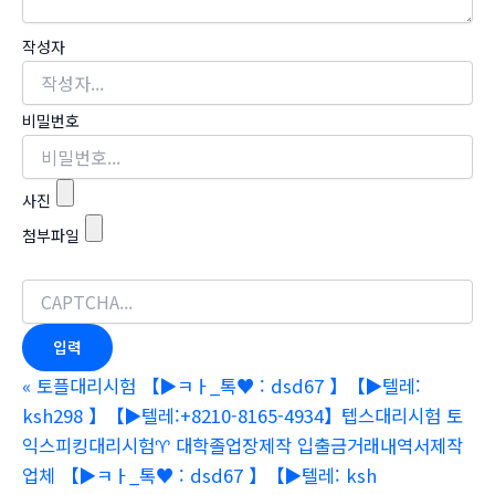
작성자
비밀번호
사진
첨부파일
«
토플대리시험 【▶ㅋㅏ_톡♥ : dsd67 】【▶텔레:
ksh298 】【▶텔레:+8210-8165-4934】텝스대리시험 토
익스피킹대리시험♈ 대학졸업장제작 입출금거래내역서제작
업체 【▶ㅋㅏ_톡♥ : dsd67 】【▶텔레: ksh