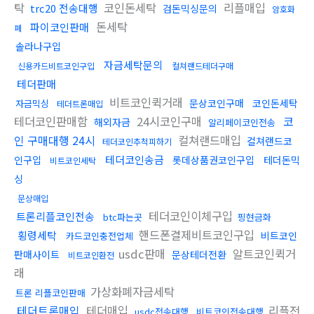
탁
코인돈세탁
리플매입
trc20 전송대행
검돈믹싱문의
암호화
돈세탁
파이코인판매
폐
솔라나구입
자금세탁문의
신용카드비트코인구입
컬쳐랜드테더구매
테더판매
비트코인퀵거래
문상코인구매
코인돈세탁
자금믹싱
테더트론매입
테더코인판매함
24시코인구매
코
해외자금
알리페이코인전송
인 구매대행 24시
컬쳐랜드매입
컬쳐랜드코
테더코인추척피하기
테더코인송금
인구입
롯데상품권코인구입
테더돈믹
비트코인세탁
싱
문상매입
테더코인이체구입
트론리플코인전송
btc파는곳
핑현금화
핸드폰결제비트코인구입
횡령세탁
비트코인
카드코인충전업체
usdc판매
알트코인퀵거
판매사이트
문상테더전환
비트코인환전
래
가상화폐자금세탁
트론 리플코인판매
테더트론매입
테더매입
리플전
usdc전송대행
비트코인전송대행