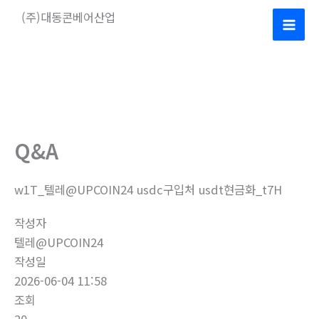
콘
(주)대동콘베어산업
텐
Mai
츠
로
Men
건
너
뛰
기
Q&A
w1T_텔레@UPCOIN24 usdc구입처 usdt현금화_t7H
작성자
텔레@UPCOIN24
작성일
2026-06-04 11:58
조회