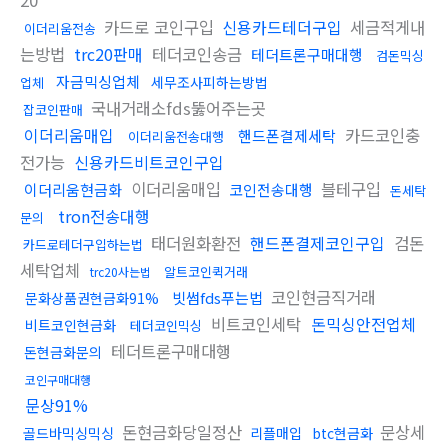
20
카드로 코인구입
신용카드테더구입
세금적게내
이더리움전송
는방법
trc20판매
테더코인송금
테더트론구매대행
검돈믹싱
자금믹싱업체
세무조사피하는방법
업체
국내거래소fds뚫어주는곳
잡코인판매
이더리움매입
카드코인충
핸드폰결제세탁
이더리움전송대행
전가능
신용카드비트코인구입
이더리움매입
블테구입
이더리움현금화
코인전송대행
돈세탁
tron전송대행
문의
태더원화환전
핸드폰결제코인구입
검돈
카드로테더구입하는법
세탁업체
알트코인퀵거래
trc20사는법
코인현금직거래
빗썸fds푸는법
문화상품권현금화91%
비트코인세탁
돈믹싱안전업체
비트코인현금화
테더코인믹싱
테더트론구매대행
돈현금화문의
코인구매대행
문상91%
돈현금화당일정산
문상세
골드바믹싱믹싱
리플매입
btc현금화