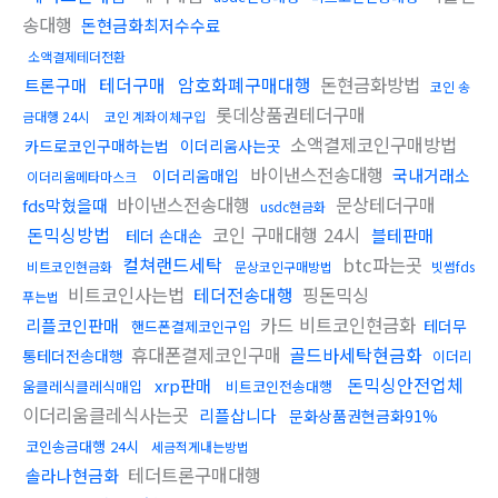
송대행
돈현금화최저수수료
소액결제테더전환
테더구매
암호화폐구매대행
돈현금화방법
트론구매
코인 송
롯데상품권테더구매
금대행 24시
코인 계좌이체구입
소액결제코인구매방법
카드로코인구매하는법
이더리움사는곳
바이낸스전송대행
국내거래소
이더리움매입
이더리움메타마스크
바이낸스전송대행
문상테더구매
fds막혔을때
usdc현금화
돈믹싱방법
코인 구매대행 24시
블테판매
테더 손대손
컬쳐랜드세탁
btc파는곳
비트코인현금화
문상코인구매방법
빗썸fds
비트코인사는법
테더전송대행
핑돈믹싱
푸는법
카드 비트코인현금화
리플코인판매
테더무
핸드폰결제코인구입
휴대폰결제코인구매
골드바세탁현금화
통테더전송대행
이더리
돈믹싱안전업체
xrp판매
움클레식클레식매입
비트코인전송대행
이더리움클레식사는곳
리플삽니다
문화상품권현금화91%
코인송금대행 24시
세금적게내는방법
테더트론구매대행
솔라나현금화