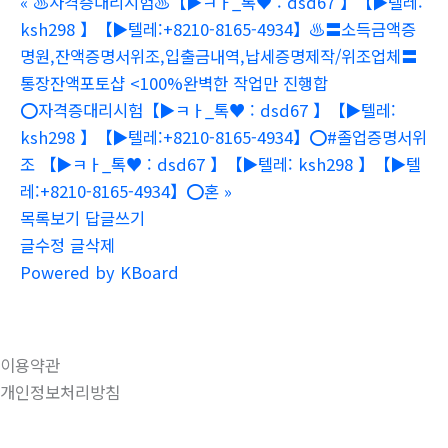
«
♨️자격증대리시험♨️【▶ㅋㅏ_톡♥ : dsd67 】【▶텔레:
ksh298 】【▶텔레:+8210-8165-4934】♨️〓소득금액증
명원,잔액증명서위조,입출금내역,납세증명제작/위조업체〓
통장잔액포토샵 <100%완벽한 작업만 진행합
⭕️자격증대리시험【▶ㅋㅏ_톡♥ : dsd67 】【▶텔레:
ksh298 】【▶텔레:+8210-8165-4934】⭕️#졸업증명서위
조 【▶ㅋㅏ_톡♥ : dsd67 】【▶텔레: ksh298 】【▶텔
레:+8210-8165-4934】⭕️혼
»
목록보기
답글쓰기
글수정
글삭제
Powered by KBoard
이용약관
개인정보처리방침