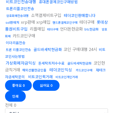
비트코인전송대행
휴대폰결제코인구매방법
트론리플코인전송
소액결제비트구입
테더코인판매합니다
암호화폐전송대행
xrp판매 xrp매입
테더구매
롯데상
sol판매처
핸드폰결제코인구매
품권비트구입
리플매입
언더돈현금화
btc현금화
테더구매
암호
카드코인구매
화폐
이더리움전송
코인 구매대행 24시
골드바세탁현금화
비트
트론 리플코인전송
코인사는방법
가상화폐자금믹싱
코인현
돈세탁최저수수료
골드바세탁현금화
금직거래
테더코인믹싱
재테크
해외선물현금인출
카드코인구매
비트코인퀵거래
자금세탁문의
비트코인개인거래
좋아요
0
싫어요
0
인쇄
전체
0