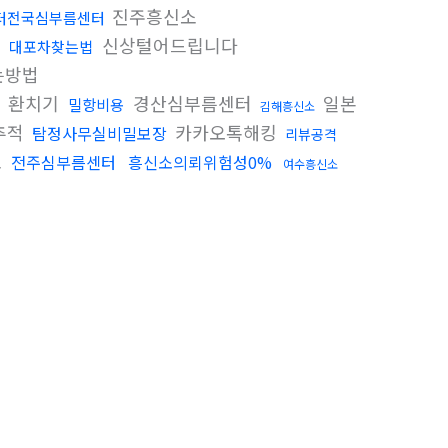
진주흥신소
터전국심부름센터
신상털어드립니다
대포차찾는법
는방법
환치기
경산심부름센터
일본
밀항비용
김해흥신소
추적
카카오톡해킹
탐정사무실비밀보장
리뷰공격
소
전주심부름센터
흥신소의뢰위험성0%
여수흥신소