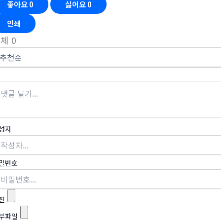
좋아요
0
싫어요
0
인쇄
전체
0
성자
밀번호
진
부파일