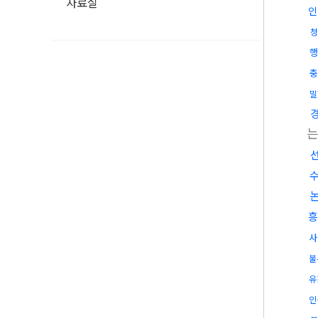
자료실
인
청
행
충
밀
흥
사
불
유
인