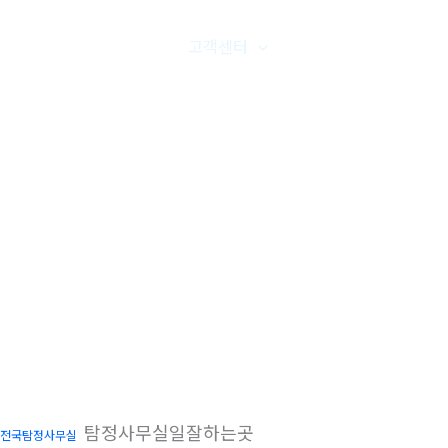
품갤러리
온라인문의
고객센터
오시는길
탐정사무실일잘하는곳
전국탐정사무실