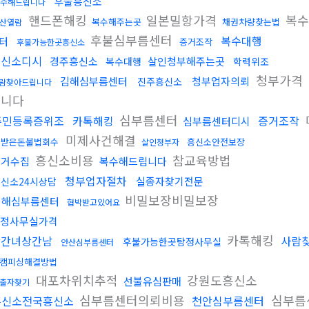
후불흥신소
수해드립니다
핸드폰해킹
일본밀항가격
복수
복수해주는곳
채권차량찾는법
산열람
후불심부름센터
복수대행
터
증거조작
후불가능한곳흥신소
흥신소디시
경주흥신소
살인청부해주는곳
복수대행
학력위조
청부가격
김해심부름센터
청부업자의뢰
진주흥신소
람찾아드립니다
립니다
심부름센터
주민등록증위조
카톡해킹
증거조작
심부름센터디시
미제사건해결
못받은돈불법회수
흥신소안전보장
살인청부자
흥신소비용
참교육방법
증거수집
복수해드립니다
청부업자절차
실종자찾기전문
신소24시상담
비밀보장비밀보장
김해심부름센터
협박받고있어요
정사무실가격
카톡해킹
상간녀상간남
사람
후불가능한곳탐정사무실
안산심부름센터
캠피싱해결방법
대포차위치추적
강원도흥신소
선불유심판매
출자찾기
심부름센터의뢰비용
심부름
흥신소전국흥신소
천안심부름센터