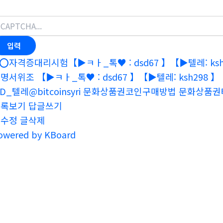
⭕️자격증대리시험【▶ㅋㅏ_톡♥ : dsd67 】【▶텔레: ksh2
명서위조 【▶ㅋㅏ_톡♥ : dsd67 】【▶텔레: ksh298 】【
0D_텔레@bitcoinsyri 문화상품권코인구매방법 문화상품
목록보기
답글쓰기
글수정
글삭제
owered by KBoard