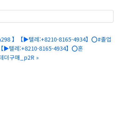
98 】【▶텔레:+8210-8165-4934】⭕️#졸업
▶텔레:+8210-8165-4934】⭕️혼
권테더구매_p2R
»