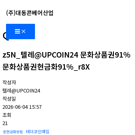
콘
(주)대동콘베어산업
텐
츠
Main
로
Q&A
Menu
건
너
z5N_텔레@UPCOIN24 문화상품권91%
뛰
기
문화상품권현금화91%_r8X
작성자
텔레@UPCOIN24
작성일
2026-06-04 15:57
조회
21
테더코인매입
돈현금화방법