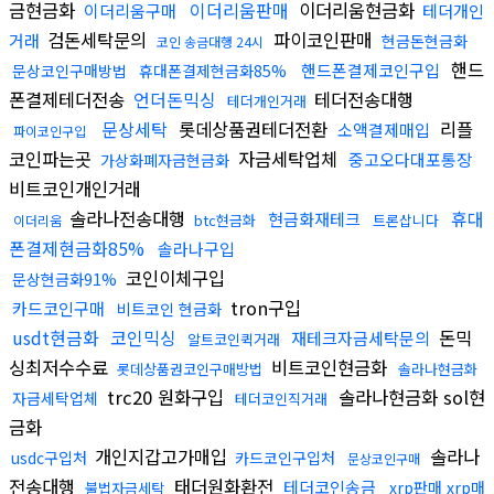
금현금화
이더리움판매
이더리움현금화
이더리움구매
테더개인
검돈세탁문의
파이코인판매
거래
현금돈현금화
코인 송금대행 24시
핸드
핸드폰결제코인구입
문상코인구매방법
휴대폰결제현금화85%
폰결제테더전송
언더돈믹싱
테더전송대행
테더개인거래
문상세탁
롯데상품권테더전환
리플
소액결제매입
파이코인구입
코인파는곳
자금세탁업체
중고오다대포통장
가상화폐자금현금화
비트코인개인거래
솔라나전송대행
휴대
현금화재테크
btc현금화
트론삽니다
이더리움
폰결제현금화85%
솔라나구입
코인이체구입
문상현금화91%
tron구입
카드코인구매
비트코인 현금화
usdt현금화
코인믹싱
돈믹
재테크자금세탁문의
알트코인퀵거래
싱최저수수료
비트코인현금화
롯데상품권코인구매방법
솔라나현금화
trc20 원화구입
솔라나현금화 sol현
자금세탁업체
테더코인직거래
금화
개인지갑고가매입
솔라나
usdc구입처
카드코인구입처
문상코인구매
전송대행
태더원화환전
테더코인송금
xrp판매 xrp매
불법자금세탁