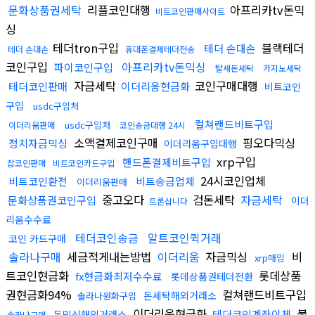
문화상품권세탁
리플코인대행
아프리카tv돈믹
비트코인판매사이트
싱
테더tron구입
블랙테더
테더 손대손
테더 손대손
휴대폰결제테더전송
코인구입
아프리카tv돈믹싱
파이코인구입
탈세돈세탁
카지노세탁
자금세탁
코인구매대행
테더코인판매
이더리움현금화
비트코인
구입
usdc구입처
컬쳐랜드비트구입
usdc구입처
이더리움판매
코인송금대행 24시
소액결제코인구매
핑오다믹싱
정치자금믹싱
이더리움구입대행
xrp구입
핸드폰결제비트구입
잡코인판매
비트코인카드구입
24시코인업체
비트코인환전
비트송금업체
이더리움판매
중고오다
검돈세탁
자금세탁
문화상품권코인구입
이더
트론삽니다
리움수수료
테더코인송금
알트코인퀵거래
코인 카드구매
솔라나구매
세금적게내는방법
이더리움
자금믹싱
비
xrp매입
트코인현금화
롯데상품
fx현금화최저수수료
롯데상품권테더전환
권현금화94%
컬쳐랜드비트구입
돈세탁해외거래소
솔라나원화구입
이더리움현금화
불
테더코인계좌이체
돈믹싱해외거래소
솔라나구매