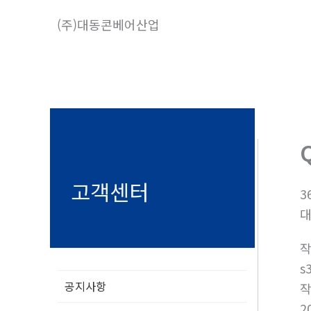
콘
(주)대동콘베어산업
텐
츠
로
건
너
뛰
기
고객센터
3
s
공지사항
2