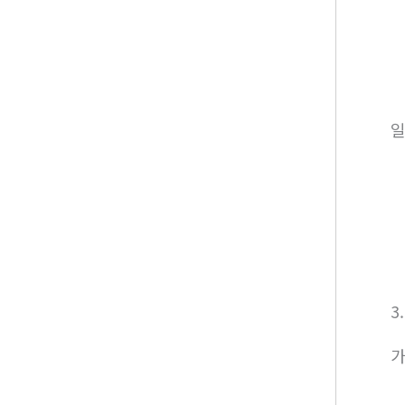
일
3
가