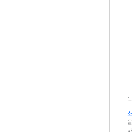
1.
소
을
하