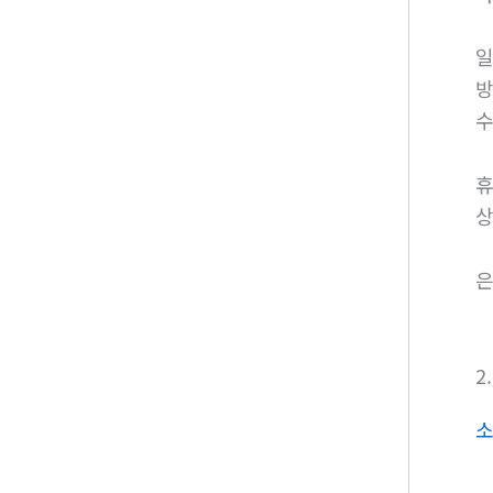
일
방
수
휴
상
은
2
소