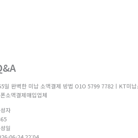
회사소개
제품소개
부
Q&A
65일 완벽한 미납 소액결제 방법 O1O 5799 7782
대폰소액결제매입업체
작성자
365
작성일
026-06-24 22:04