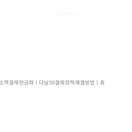
품갤러리
온라인문의
고객센터
오시는길
ㅣKT미납소액결제현금화ㅣ다날50결제정책해결방법ㅣ휴