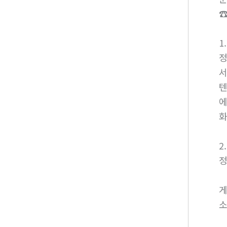
☎
1
정
서
텐
에
화
2
정
게
소