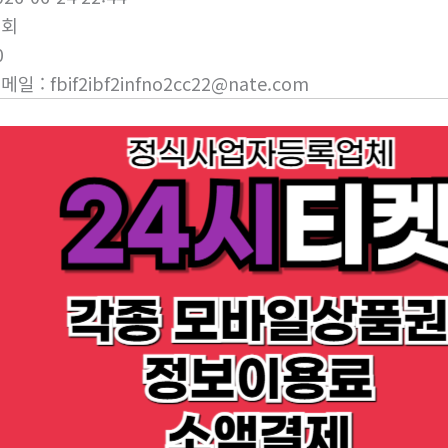
조회
0
이메일
:
fbif2ibf2infno2cc22@nate.com