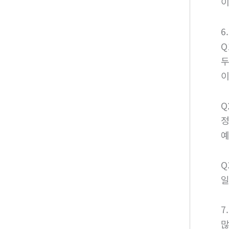
이
6
Q
두
이
Q
정
예
Q
일
7
많