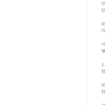
상
입
모
이
이
행
3
정
모
현
상