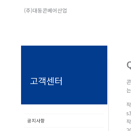
콘
(주)대동콘베어산업
텐
츠
로
건
너
뛰
기
고객센터
콘
는
s
공지사항
2