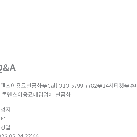
회사소개
제품소개
부
Q&A
텐츠이용료현금화❤️Call O1O 5799 7782❤️24시티켓
 콘텐츠이용료매입업체 현금화
작성자
365
작성일
026-06-24 22:44