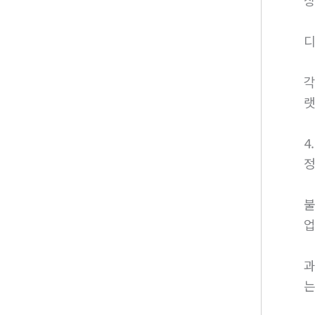
디
각
랫
4
정
불
업
과
는