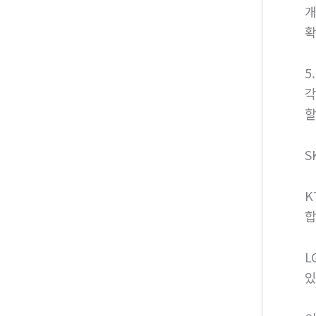
개
확
5
각
할
S
K
합
L
있