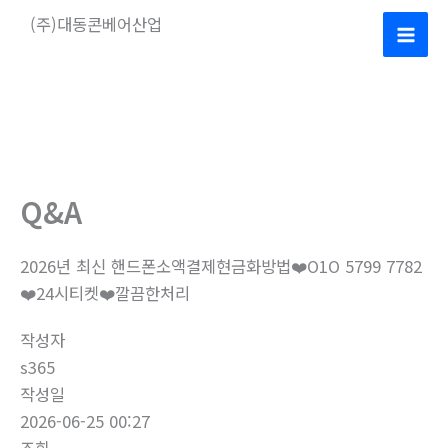
콘
(주)대동콘베어산업
텐
Mai
츠
로
Men
건
너
뛰
기
Q&A
2026년 최신 핸드폰소액결제현금화방법❤️O1O 5799 7782
❤️24시티켓❤️깔끔한처리
작성자
s365
작성일
2026-06-25 00:27