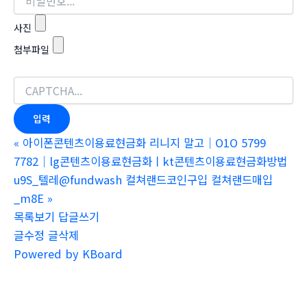
사진
첨부파일
«
아이폰콘텐츠이용료현금화 리니지 말고｜O1O 5799
7782｜lg콘텐츠이용료현금화ㅣkt콘텐츠이용료현금화방법
u9S_텔레@fundwash 컬쳐랜드코인구입 컬쳐랜드매입
_m8E
»
목록보기
답글쓰기
글수정
글삭제
Powered by KBoard