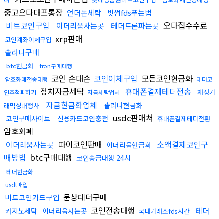
중고오다대포통장
언더돈세탁
빗썸fds푸는법
비트코인구입
오다집수수료
이더리움사는곳
테더트론파는곳
xrp판매
코인계좌이체구입
솔라나구매
btc현금화
tron구매대행
코인 손대손
코인이체구입
모든코인현금화
암호화폐전송대행
테더코
정치자금세탁
휴대폰결제테더전송
재정거
인추척피하기
자금세탁업체
자금현금화업체
솔라나현금화
래믹싱대행사
usdc판매처
코인구매사이트
신용카드코인충전
휴대폰결제테더전환
암호화폐
파이코인판매
소액결제코인구
이더리움사는곳
이더리움현금화
매방법
btc구매대행
코인송금대행 24시
테더현금화
usdt매입
문상테더구매
비트코인카드구입
코인전송대행
테더
카지노세탁
이더리움사는곳
국내거래소fds시간