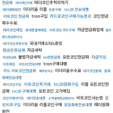
테더코인추척피하기
현금화
테더개인거래
이더리움 리플
trc20 전송대행
테더원화환전
트론구매
tron구입
카드로코인구매가능한곳
코인현금
비트코인 현금화
화수수료
자금현금화업체
테더코인매입
휴대폰결제매입
비트코인 카드구매
컬쳐
랜드현금화91%
국내거래소fds증빙
테더코인계좌이체
현금돈현금화
자금세탁
불법자금세탁
모든코인현금화
자금믹싱
usdt현금화
자금현금화
tron구매대행
비트매입
비트코인전송대행
이더리움수수료
카드 비트코인현금화
암호
테더코인판매
해외돈믹싱
화폐전송대행
비트코인퀵거래
trc20원화구입
리플 모든코인현
파이코인구입
금화
모든코인 고가매입
trc20 구매대행
비트코인사는법
문
코인구매사이트
테더전송대행
소액결제현금화85%
상비트구입
이더리움 리플코인구매
태더원화
암호화폐전송대행
환전