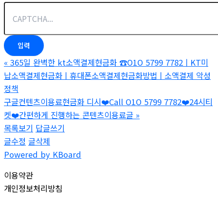
«
365일 완벽한 kt소액결제현금화 ☎O1O 5799 7782ㅣKT미
납소액결제현금화ㅣ휴대폰소액결제현금화방법ㅣ소액결제 악성
정책
구글컨텐츠이용료현금화 디시❤️Call O1O 5799 7782❤️24시티
켓❤️간편하게 진행하는 콘텐츠이용료글
»
목록보기
답글쓰기
글수정
글삭제
Powered by KBoard
이용약관
개인정보처리방침