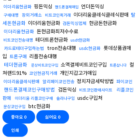
핑돈믹싱
언더돈믹싱
이더리움현금화
핸드폰결제매입
이더리움클레식클레식판매
탈
장외거래소
구매대행
비트코인퀵거래
세돈현금화
이더리움현금화
현금돈현금화
검돈믹싱업체
돈현금화최저수수료
이더리움현금화
테더트론현금화
비트코인전송대행
usdt현금화
tron전송대행
롯데상품권매
카드로테더구입하는법
usdc현금화
입
리플전송대행
트론구매
테더현금화
소액결제비트코인구입
컬
문상비트코인구입
트론삽니다
쳐랜드91%
개인지갑고가매입
코인현금직거래
정치자금세탁방법
이더리움클레식판매
알리페이코인전송
파이코인
핸드폰결제코인구매방법
검돈믹싱
리플코인
비트코인판매사이트
usdc구입처
판매
이더리움 리플코인구매
솔라나구입
btc현금화
문상코인구입
좋아요
0
싫어요
0
인쇄