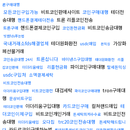
론구매대행
모든코인구입가능
비트코인판매사이트
코인구매대행
테더전
송대행
트론 리플코인전송
핸드폰결제테더전송
핸드폰결제코인구입
비트코인송금대행
트론구매
코인돈현금화
빗썸fds푸는법
국내거래소fds해결업체
테더원화환전
가상화
usdc매입
돈믹싱
폐선물거래
트론삽니다
바이낸스구입대행
코인송금대행 24시
태더원화환전
리플
파이코인구매대행
리플현금화
탈세돈믹싱
이더리움매입
잡코인판매
usdc구입처
소액결제세탁
비트코인전송대행
대검세탁
tron구매대
비트코인환전
이더리움구입대행
파이코인구매대행
행
문상비트구입
이더리움구입대행
카드코인구매
컬쳐랜드매입
테
테더코인판매
더코인이체구입
비트코인개인거래
비트코인전
돈세탁최저수수료
송대행
trc20코인전송대행
오다집
돈세탁해드립니
이더리움매입
카드로코인구매하는법
다
롯데상품권비트코인구입
암호화폐전송대행