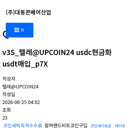
콘
(주)대동콘베어산업
텐
츠
Main
로
Q&A
Menu
건
너
v3S_텔레@UPCOIN24 usdc현금화
뛰
기
usdt매입_p7X
작성자
텔레@UPCOIN24
작성일
2026-06-25 04:02
조회
23
코인세탁최저수수료
컬쳐랜드비트코인구입
코인대리송금
테더트