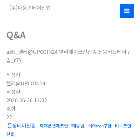
콘
(주)대동콘베어산업
텐
Mai
츠
로
Men
Q&A
건
너
a5N_텔레@UPCOIN24 알리페이코인전송 신용카드테더구
뛰
입_r7Y
기
작성자
텔레@UPCOIN24
작성일
2026-06-26 13:02
조회
22
문상테더전송
휴대폰결제코인구매방법
비트코인
테더tron구입
선물