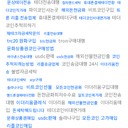
테더전송대행
문상테더전송
휴대폰결제테더전환
테
컬쳐랜드세탁
파이코인사는곳
비트코인구입
해외돈현금화
트
더코인직거래
휴대폰결제테더구매
테더
론 리플 전송업체
테더코인비대면거래
코인추척피하기
재테크자금세탁문의
리플전송대행
trc20 원화구입
tron구매대행
btc현금화
문화상품권코인구매방법
usdc판매
해외선물현금인출
코인
바이낸스전송대행
usdc현금화
코인송금대행 24시
추적피하는방법
리플송금업체
이더리움전
불법자금세탁
송
xrp구매
테더코인세탁
비트코인선물
이더리움구입대행
모든코인현금화
솔라나구입
돈현금화최저수수료
코인전송
알트코인퀵거래
핸드폰결제테더전환
대행
이더리움클레식
이더리움
이더리움매
해외선물현금인출
입
테더코인비대면거래
돈세탁해드립니다
usdc판매
솔라나구입
모든코인 고가매입
문화상품권매입
리플코인매입