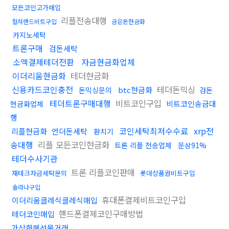
모든코인고가매입
리플전송대행
컬쳐랜드비트구입
금은돈현금화
카지노세탁
트론구매
검돈세탁
소액결제테더전환
자금현금화업체
이더리움현금화
테더현금화
신용카드코인충전
테더돈믹싱
btc현금화
돈믹싱문의
검돈
테더트론구매대행
비트코인구입
비트코인송금대
현금화업체
행
코인세탁최저수수료
xrp전
리플현금화
언더돈세탁
환치기
송대행
리플 모든코인현금화
트론 리플 전송업체
문상91%
테더수사기관
트론 리플코인판매
재테크자금세탁문의
롯데상품권비트구입
솔라나구입
휴대폰결제비트코인구입
이더리움클레식클레식매입
핸드폰결제코인구매방법
테더코인매입
가상화폐선물거래