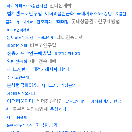
언더돈세탁
국내거래소fds송금시간
컬쳐랜드코인구입
이더리움현금화
국내거래소fds증빙
자금현
롯데상품권코인구매방법
암호화폐 구매대행
금화
핑오다세탁
비트코인퀵거래
테더전송대행
돈세탁당일정산
돈세탁업체
비트코인구입
테더개인거래
신용카드코인구매방법
암호화폐전송대행
테더전송대행
횡령현금화
재정거래세탁대행사
테더코인판매
24시코인구매
문상현금화91%
재테크자금믹싱문의
가상화폐선물거래
이더리움판매
테더전송대행
가상화폐자금현금
알트코인매입
트론리플전송업체
문상세탁
화
이더리움판매
자금현금화
돈현금화당일정산