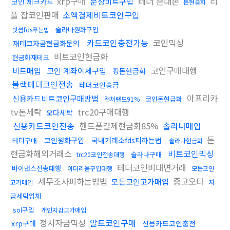
xrp구매
테더 손대손
리
문상비트구입
코인 체크카드
돈현금화
플 잡코인판매
소액결제비트코인구입
솔라나원화구입
빗썸fds푸는법
카드코인충전가능
코인믹싱
재테크자금현금화문의
비트코인현금화
현금화재테크
코인구매대행
비트매입
코인 계좌이체구입
핑돈현금화
블랙테더코인전송
테더코인송금
아프리카
신용카드비트코인구매방법
코인돈현금화
컬쳐랜드91%
tv돈세탁
trc20구매대행
오다세탁
신용카드코인전송
핸드폰결제현금화85%
솔라나매입
돈
코인원화구입
국내거래소fds피하는법
테더구매
솔라나현금화
현금화해외거래소
비트코인믹싱
솔라나구매
trc20코인전송대행
테더코인비대면거래
바이낸스전송대행
이더리움구입대행
모든코인
세무조사피하는방법
중고오다
모든코인고가매입
자
고가매입
금세탁업체
sol구입
개인지갑고가매입
정치자금믹싱
알트코인구매
xrp구매
신용카드코인충전