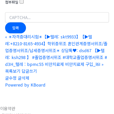
첨부파일
«
☀자격증대리시험☀【▶텔레: skt9933】【▶텔
레:+8210-8165-4934】학위증위조 혼인관계증명서위조/졸
업증명서위조/납세증명서위조☀ 상담톡♥: dsd67 【▶텔
레: ksh298 】 #졸업증명서위조 #대학교졸업증명서위조 #
d3H_텔레 : bpmc55 비만치료제 비만치료제 구입_l6I
»
목록보기
답글쓰기
글수정
글삭제
Powered by KBoard
이용약관